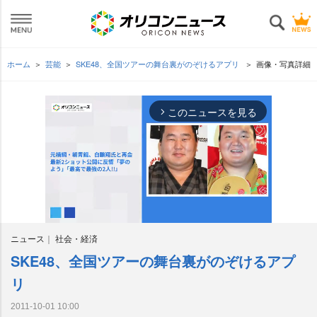
ホーム
芸能
SKE48、全国ツアーの舞台裏がのぞけるアプリ
画像・写真詳細
このニュースを見る
arrow_forward_ios
ニュース
社会・経済
SKE48、全国ツアーの舞台裏がのぞけるアプ
M
u
リ
t
e
2011-10-01 10:00