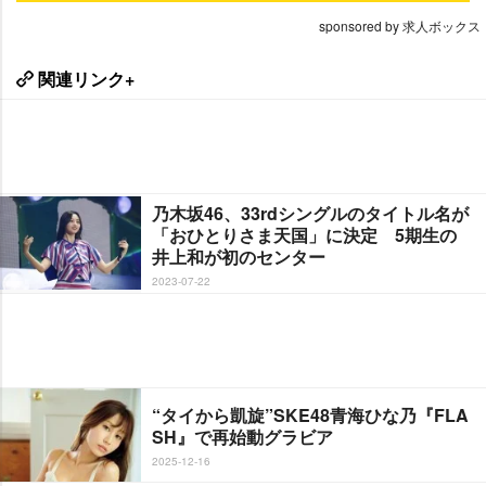
sponsored by 求人ボックス
関連リンク+
乃木坂46、33rdシングルのタイトル名が
「おひとりさま天国」に決定 5期生の
井上和が初のセンター
2023-07-22
“タイから凱旋”SKE48青海ひな乃『FLA
SH』で再始動グラビア
2025-12-16