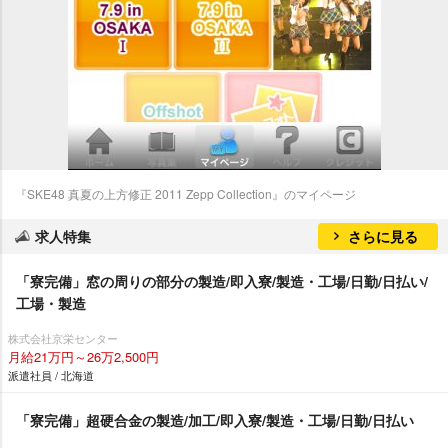
『SKE48 真夏の上方修正 2011 Zepp Collection』のマイページ
求人特集
さらに見る
「寮完備」窓の周りの部分の製造/即入寮/製造・工場/日勤/日払い/
工場・製造
株式会社京栄センター
月給21万円～26万2,500円
派遣社員 / 北海道
「寮完備」超硬合金の製造/加工/即入寮/製造・工場/日勤/日払い