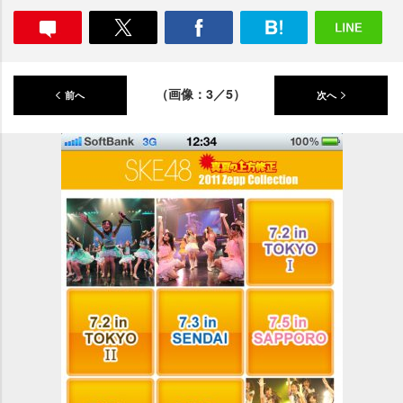
（画像：3／5）
前へ
次へ