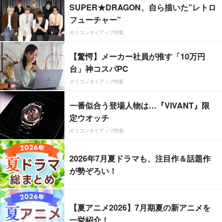
SUPER★DRAGON、自ら描いた”レトロ
フューチャー”
オリコンタイアップ特集
【驚愕】メーカー社員が推す「10万円
台」神コスパPC
オリコンタイアップ特集
一番似合う登場人物は…『VIVANT』限
定ウオッチ
オリコンタイアップ特集
2026年7月夏ドラマも、注目作＆話題作
が勢ぞろい！
【夏アニメ2026】7月期夏の新アニメを
一挙紹介！