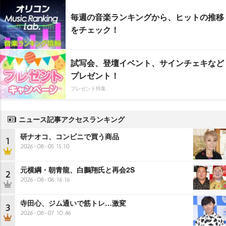
毎週の音楽ランキングから、ヒットの推移
をチェック！
試写会、登壇イベント、サインチェキなど
プレゼント！
プレゼント特集
ニュース記事アクセスランキング
研ナオコ、コンビニで買う商品
1
2026-08-05 15:10
元横綱・朝青龍、白鵬翔氏と再会2S
2
2026-08-06 16:16
寺田心、ジム通いで筋トレ…激変
3
2026-08-07 10:46