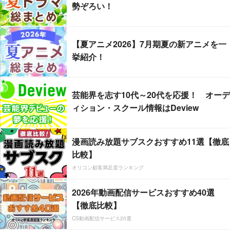
勢ぞろい！
【夏アニメ2026】7月期夏の新アニメを一
挙紹介！
芸能界を志す10代～20代を応援！ オーデ
ィション・スクール情報はDeview
漫画読み放題サブスクおすすめ11選【徹底
比較】
オリコン顧客満足度ランキング
2026年動画配信サービスおすすめ40選
【徹底比較】
CS動画配信サービス20選