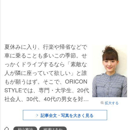
夏休みに入り、行楽や帰省などで
車に乗ることも多いこの季節。せ
っかくドライブするなら「素敵な
人が隣に座っていて欲しい」と誰
もが願うはず。そこで、ORICON
STYLEでは、専門・大学生、20代
社会人、30代、40代の男女を対象
拡大する
に『一緒にドライブに行きたい有
名人』を調査。1位には、俳優の
記事全文・写真を大きく見る
【福山雅治】と【綾瀬はるか】が
福山雅治
綾瀬はるか