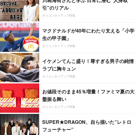
川島海荷さんと学ぶ 日常に潜む“人身取
引”のリアル
オリコンタイアップ特集
マクドナルドが40年にわたり支える「小学
生の甲子園」
オリコンタイアップ特集
イケメンてんこ盛り！尊すぎる男子の純情
ラブに胸キュン
オリコンタイアップ特集
お値段そのまま45％増量！ファミマ夏の大
盤振る舞い
オリコンタイアップ特集
SUPER★DRAGON、自ら描いた”レトロ
フューチャー”