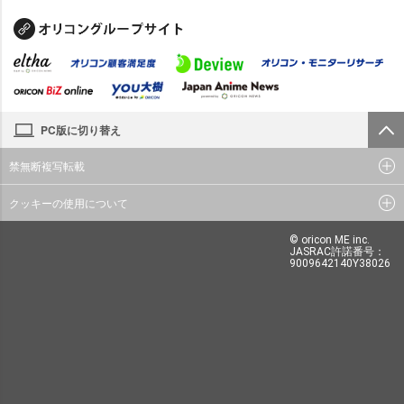
PC版に切り替え
禁無断複写転載
クッキーの使用について
© oricon ME inc.
JASRAC許諾番号：
9009642140Y38026