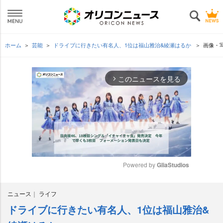
ホーム
芸能
ドライブに行きたい有名人、1位は福山雅治&綾瀬はるか
画像・
このニュースを見る
arrow_forward_ios
Powered by 
GliaStudios
M
ニュース
ライフ
u
t
ドライブに行きたい有名人、1位は福山雅治&
e