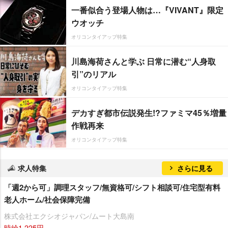
一番似合う登場人物は…『VIVANT』限定
ウオッチ
オリコンタイアップ特集
川島海荷さんと学ぶ 日常に潜む“人身取
引”のリアル
オリコンタイアップ特集
デカすぎ都市伝説発生!?ファミマ45％増量
作戦再来
オリコンタイアップ特集
求人特集
さらに見る
「週2から可」調理スタッフ/無資格可/シフト相談可/住宅型有料
老人ホーム/社会保障完備
株式会社エクシオジャパン/ムート大島南
時給1,225円