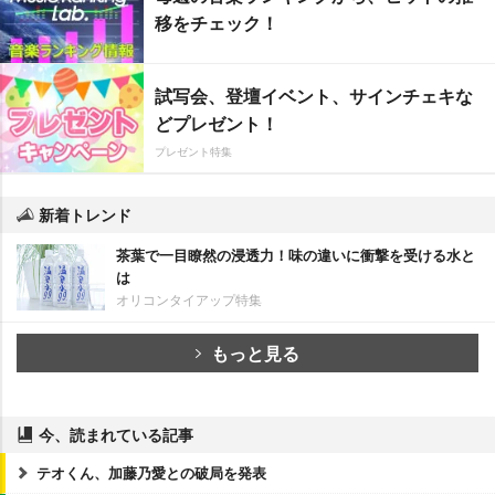
移をチェック！
試写会、登壇イベント、サインチェキな
どプレゼント！
プレゼント特集
新着トレンド
茶葉で一目瞭然の浸透力！味の違いに衝撃を受ける水と
は
オリコンタイアップ特集
もっと見る
今、読まれている記事
テオくん、加藤乃愛との破局を発表