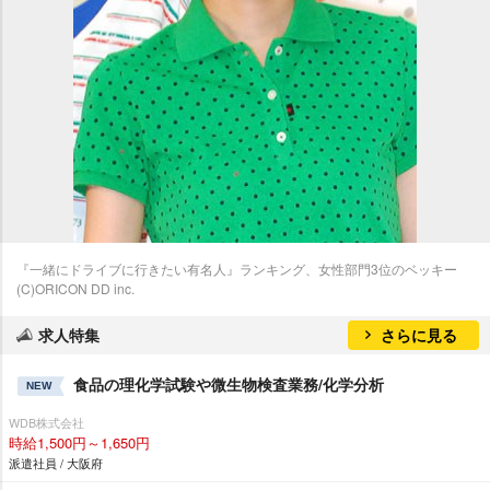
『一緒にドライブに行きたい有名人』ランキング、女性部門3位のベッキー
(C)ORICON DD inc.
求人特集
さらに見る
食品の理化学試験や微生物検査業務/化学分析
NEW
WDB株式会社
時給1,500円～1,650円
派遣社員 / 大阪府