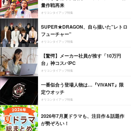
量作戦再来
オリコンタイアップ特集
SUPER★DRAGON、自ら描いた”レトロ
フューチャー”
オリコンタイアップ特集
【驚愕】メーカー社員が推す「10万円
台」神コスパPC
オリコンタイアップ特集
一番似合う登場人物は…『VIVANT』限
定ウオッチ
オリコンタイアップ特集
2026年7月夏ドラマも、注目作＆話題作
が勢ぞろい！