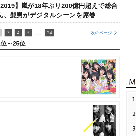
019】嵐が18年ぶり200億円超えで総合
ん、髭男がデジタルシーンを席巻
3
4
5
24
次のページ
位～25位
1
2
3