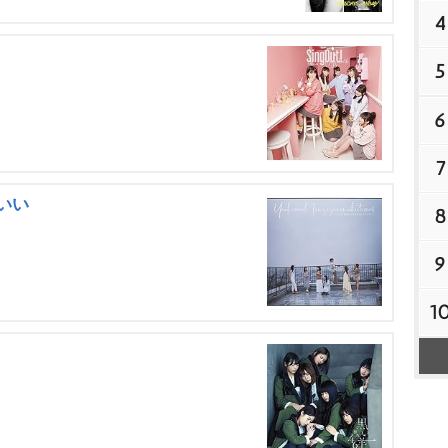
4
5
6
7
いい
8
9
1