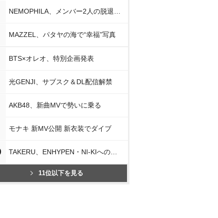
NEMOPHILA、メンバー2人の脱退発表
MAZZEL、パタヤの海で“幸福”写真
BTS×オレオ、特別企画発表
光GENJI、サブスク＆DL配信解禁
AKB48、新曲MVで勢いに乗る
モナキ 新MV公開 新衣装でダイブ
0
TAKERU、ENHYPEN・NI-KIへの思い
11位以下を見る