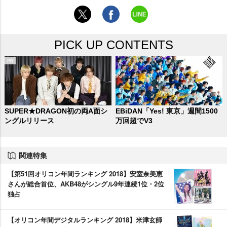
PICK UP CONTENTS
SUPER★DRAGON初の両A面シ
EBiDAN「Yes! 東京」週間1500
ングルリリース
万回超でV3
関連特集
【第51回オリコン年間ランキング 2018】安室奈美恵
さんが総合首位、AKB48がシングル9年連続1位・2位
独占
【オリコン年間デジタルランキング 2018】米津玄師