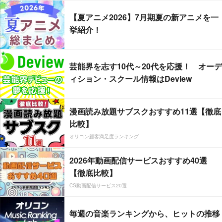
【夏アニメ2026】7月期夏の新アニメを一
挙紹介！
芸能界を志す10代～20代を応援！ オーデ
ィション・スクール情報はDeview
漫画読み放題サブスクおすすめ11選【徹底
比較】
オリコン顧客満足度ランキング
2026年動画配信サービスおすすめ40選
【徹底比較】
CS動画配信サービス20選
毎週の音楽ランキングから、ヒットの推移