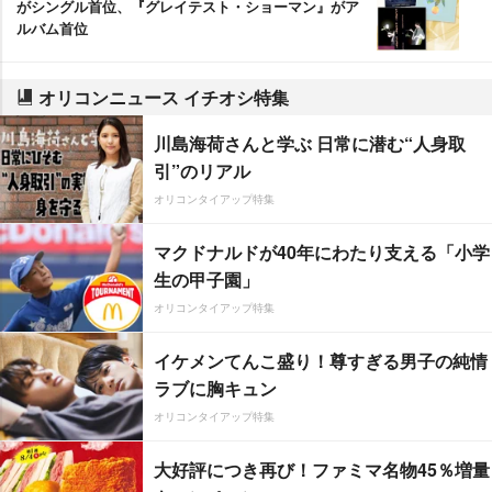
がシングル首位、『グレイテスト・ショーマン』がア
ルバム首位
オリコンニュース イチオシ特集
川島海荷さんと学ぶ 日常に潜む“人身取
引”のリアル
オリコンタイアップ特集
マクドナルドが40年にわたり支える「小学
生の甲子園」
オリコンタイアップ特集
イケメンてんこ盛り！尊すぎる男子の純情
ラブに胸キュン
オリコンタイアップ特集
大好評につき再び！ファミマ名物45％増量