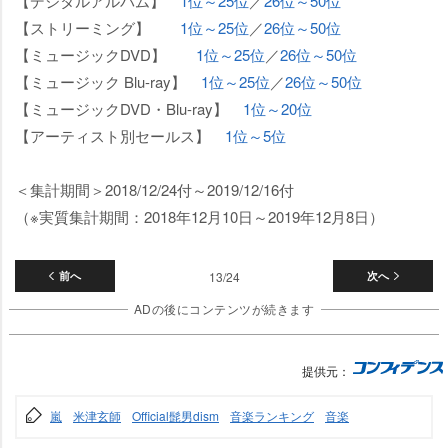
【デジタルアルバム】
1位～25位
／
26位～50位
【ストリーミング】
1位～25位
／
26位～50位
【ミュージックDVD】
1位～25位
／
26位～50位
【ミュージック Blu-ray】
1位～25位
／
26位～50位
【ミュージックDVD・Blu-ray】
1位～20位
【アーティスト別セールス】
1位～5位
＜集計期間＞2018/12/24付～2019/12/16付
（※実質集計期間：2018年12月10日～2019年12月8日）
前へ
13/24
次へ
ADの後にコンテンツが続きます
提供元：
嵐
米津玄師
Official髭男dism
音楽ランキング
音楽