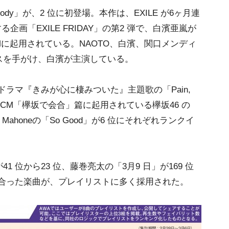
ody」が、2 位に初登場。本作は、EXILE が6ヶ月連
企画「EXILE FRIDAY」の第2 弾で、白濱亜嵐が
Mに起用されている。NAOTO、白濱、関口メンディ
スを手がけ、白濱が主演している。
 系ドラマ『きみが心に棲みついた』主題歌の「Pain,
」のCM「欅坂で会合」篇に起用されている欅坂46 の
 Mahoneの「So Good」が6 位にそれぞれランクイ
位から23 位、藤巻亮太の「3月9 日」が169 位
に合った楽曲が、プレイリストに多く採用された。