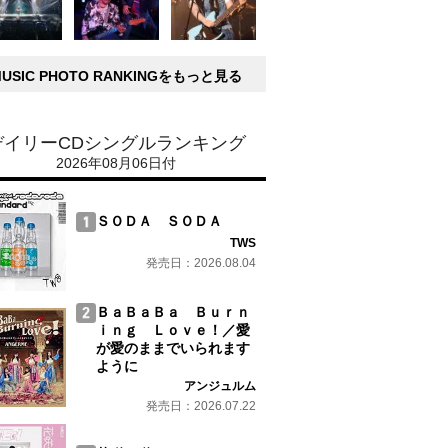
MUSIC PHOTO RANKINGをもっと見る
デイリーCDシングルランキング
2026年08月06日付
ＳＯＤＡ ＳＯＤＡ
TWS
発売日：2026.08.04
ＢａＢａＢａ Ｂｕｒｎ
ｉｎｇ Ｌｏｖｅ！／愛
が愛のままでいられます
ように
アンジュルム
発売日：2026.07.22