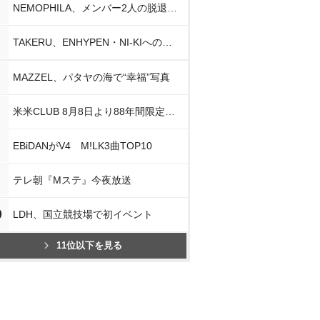
NEMOPHILA、メンバー2人の脱退発表
TAKERU、ENHYPEN・NI-KIへの思い
MAZZEL、パタヤの海で“幸福”写真
米米CLUB 8月8日より88年間限定企画
EBiDANがV4 M!LK3曲TOP10
テレ朝『Mステ』今夜放送
0
LDH、国立競技場で初イベント
11位以下を見る