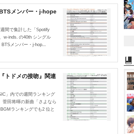
】BTSメンバー・j-hope
rt」を週間で集計した「Spotify
は、w-inds. の40th シングル
TSメンバー・j-hop...
グ】『トドメの接吻』関連
USIC」内での週間ランキング
。今週は、菅田将暉の新曲「さよなら
BGMランキングでも2 位と