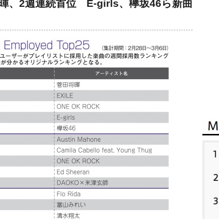
、2週連続首位 E-girls、欅坂46ら新曲
1
2
3