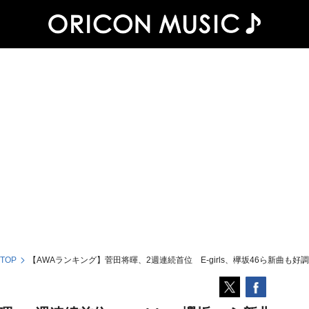
 TOP
【AWAランキング】菅田将暉、2週連続首位 E-girls、欅坂46ら新曲も好調