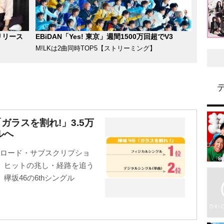
リリース
EBiDAN「Yes! 東京」週間1500万回超でV3
M!LKは2曲同時TOP5【ストリーミング】
ガラスを割れ!」3.5万
ルへ
ンロード・サブスクリプショ
、ヒットの兆し・経路を追う
坂46の6thシングル