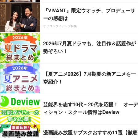
『VIVANT』限定ウオッチ、プロデューサ
ーの感想は
オリコンタイアップ特集
2026年7月夏ドラマも、注目作＆話題作が
勢ぞろい！
【夏アニメ2026】7月期夏の新アニメを一
挙紹介！
芸能界を志す10代～20代を応援！ オーデ
ィション・スクール情報はDeview
漫画読み放題サブスクおすすめ11選【徹底