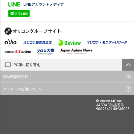
LINEアカウントメディア
PC版に切り替え
禁無断複写転載
クッキーの使用について
© oricon ME inc.
JASRAC許諾番号：
9009642140Y38026