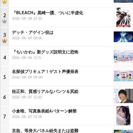
『BLEACH』黒崎一護、ついに半虚化
2
2026-08-08 23:30
デッチ・アゲイン役は
3
2026-08-09 08:58
『ちいかわ』新グッズ説明文に恐怖
4
2026-08-06 12:15
名探偵プリキュア！ゲスト声優発表
5
2026-08-09 09:00
桂正和、質感リアルなパンツ＆尻絵
6
2026-08-07 12:20
小倉唯、写真集表紙4パターン解禁
7
2026-08-07 10:18
京急、等身大パネル紛失または盗難