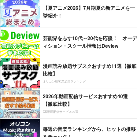
【夏アニメ2026】7月期夏の新アニメを一
挙紹介！
芸能界を志す10代～20代を応援！ オーデ
ィション・スクール情報はDeview
漫画読み放題サブスクおすすめ11選【徹底
比較】
オリコン顧客満足度ランキング
2026年動画配信サービスおすすめ40選
【徹底比較】
CS動画配信サービス20選
毎週の音楽ランキングから、ヒットの推移
をチェック！