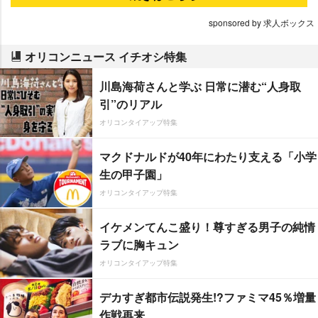
sponsored by 求人ボックス
オリコンニュース イチオシ特集
川島海荷さんと学ぶ 日常に潜む“人身取
引”のリアル
オリコンタイアップ特集
マクドナルドが40年にわたり支える「小学
生の甲子園」
オリコンタイアップ特集
イケメンてんこ盛り！尊すぎる男子の純情
ラブに胸キュン
オリコンタイアップ特集
デカすぎ都市伝説発生!?ファミマ45％増量
作戦再来