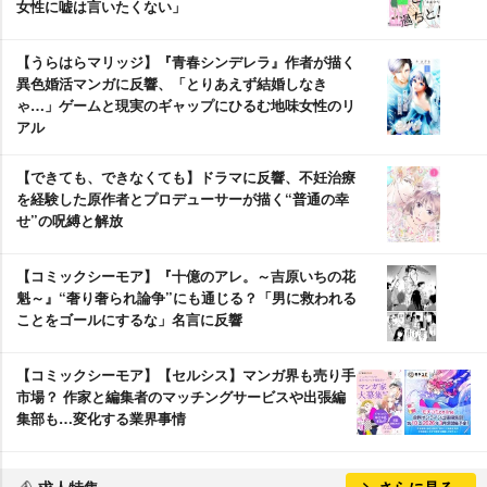
女性に嘘は言いたくない」
【うらはらマリッジ】『青春シンデレラ』作者が描く
異色婚活マンガに反響、「とりあえず結婚しなき
ゃ…」ゲームと現実のギャップにひるむ地味女性のリ
アル
【できても、できなくても】ドラマに反響、不妊治療
を経験した原作者とプロデューサーが描く“普通の幸
せ”の呪縛と解放
【コミックシーモア】『十億のアレ。～吉原いちの花
魁～』“奢り奢られ論争”にも通じる？「男に救われる
ことをゴールにするな」名言に反響
【コミックシーモア】【セルシス】マンガ界も売り手
市場？ 作家と編集者のマッチングサービスや出張編
集部も…変化する業界事情