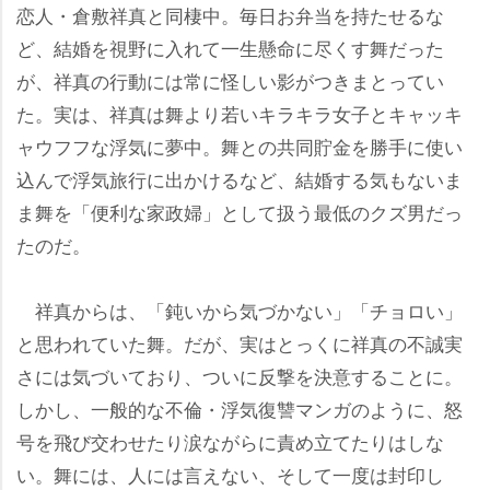
恋人・倉敷祥真と同棲中。毎日お弁当を持たせるな
ど、結婚を視野に入れて一生懸命に尽くす舞だった
が、祥真の行動には常に怪しい影がつきまとってい
た。実は、祥真は舞より若いキラキラ女子とキャッキ
ャウフフな浮気に夢中。舞との共同貯金を勝手に使い
込んで浮気旅行に出かけるなど、結婚する気もないま
ま舞を「便利な家政婦」として扱う最低のクズ男だっ
たのだ。
祥真からは、「鈍いから気づかない」「チョロい」
と思われていた舞。だが、実はとっくに祥真の不誠実
さには気づいており、ついに反撃を決意することに。
しかし、一般的な不倫・浮気復讐マンガのように、怒
号を飛び交わせたり涙ながらに責め立てたりはしな
い。舞には、人には言えない、そして一度は封印し