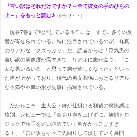
『言い訳はそれだけですか？～全て彼女の手のひらの
上～』をもっと読む♪
（外部サイト）
現在7巻まで配信している本作には、すでに多くの反
響が寄せられている。特に注目されているのが、祥真
のリアルな「クズっぷり」だ。読者からは「浮気男の
言い訳の解像度が高すぎて、リアルに腹が立つ」「こ
んな男いるいる、と思って胸が苦しくなった」といっ
た声が上がっており、現代の男女関係におけるリアル
な不満や不幸の形が見事に描写されている。
だからこそ、主人公・舞が仕掛ける制裁の爽快感は
格別。レビューでは「金切り声を上げずに、笑顔とロ
ジックで相手を追い詰めていく舞がかっこよすぎ
る！」「言い訳をすべて先回りして潰していく展開