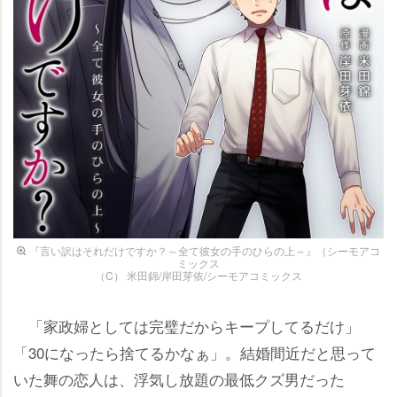
『言い訳はそれだけですか？～全て彼女の手のひらの上～』（シーモアコ
ミックス
（C） 米田錦/岸田芽依/シーモアコミックス
「家政婦としては完璧だからキープしてるだけ」
「30になったら捨てるかなぁ」。結婚間近だと思って
いた舞の恋人は、浮気し放題の最低クズ男だった