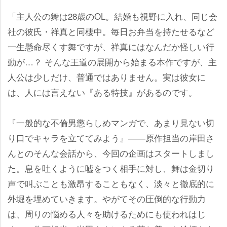
「主人公の舞は28歳のOL。結婚も視野に入れ、同じ会
社の彼氏・祥真と同棲中。毎日お弁当を持たせるなど
一生懸命尽くす舞ですが、祥真にはなんだか怪しい行
動が…？ そんな王道の展開から始まる本作ですが、主
人公は少しだけ、普通ではありません。実は彼女に
は、人には言えない『ある特技』があるのです。
『一般的な不倫男懲らしめマンガで、あまり見ない切
り口でキャラを立ててみよう』――原作担当の岸田さ
んとのそんな会話から、今回の企画はスタートしまし
た。息を吐くように嘘をつく相手に対し、舞は金切り
声で叫ぶことも激昂することもなく、淡々と徹底的に
外堀を埋めていきます。やがてその圧倒的な行動力
は、周りの悩める人々を助けるためにも使われはじ