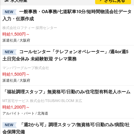
求人特集
さらに見る
一般事務・OA事務/七道駅車10分/短時間物流会社データ
NEW
入力・伝票作成
株式会社ロフティー 採用センター
時給1,500円～
派遣社員 / 大阪府
コールセンター「テレフォンオペレーター」/週4or週5
NEW
土日完全休み 未経験歓迎 テレマ業務
マンパワーグループ株式会社
時給1,500円～
派遣社員 / 大阪府
「福祉調理スタッフ」無資格可/日勤のみ/住宅型有料老人ホーム
MT居宅サービス 株式会社/TSUBAKI BLOOM 末広
時給1,200円～
アルバイト・パート / 北海道
「週2から可」調理スタッフ/無資格可/日勤のみ/病院/社
NEW
会保障完備