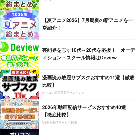
【夏アニメ2026】7月期夏の新アニメを一
挙紹介！
芸能界を志す10代～20代を応援！ オーデ
ィション・スクール情報はDeview
漫画読み放題サブスクおすすめ11選【徹底
比較】
オリコン顧客満足度ランキング
2026年動画配信サービスおすすめ40選
【徹底比較】
CS動画配信サービス20選