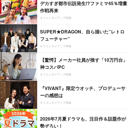
デカすぎ都市伝説発生!?ファミマ45％増量
作戦再来
オリコンタイアップ特集
SUPER★DRAGON、自ら描いた”レトロ
フューチャー”
オリコンタイアップ特集
【驚愕】メーカー社員が推す「10万円台」
神コスパPC
オリコンタイアップ特集
『VIVANT』限定ウオッチ、プロデューサ
ーの感想は
オリコンタイアップ特集
2026年7月夏ドラマも、注目作＆話題作が
勢ぞろい！