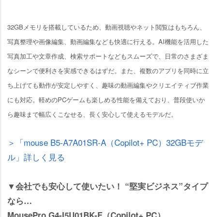
32GBメモリを搭載しているため、動画視聴やネット閲覧はもちろん、
写真整理や画像編集、動画編集なども快適に行える。AI機能を活用した
写真加工や文章作成、検索サポートなどもスムーズで、日常のさまざま
なシーンで便利さを実感できるはずだ。また、複数のアプリを同時に立
ち上げても動作が安定しやすく、趣味の動画編集やクリエイティブ作業
にも対応。軽めのPCゲームも楽しめる性能を備えており、普段使いか
ら趣味まで幅広くこなせる、長く安心して使えるモデルだ。
＞「mouse B5-A7A01SR-A（Copilot+ PC）32GBモデ
ル」詳しく見る
▼会社でも安心して使いたい！ “堅実ビジネス”タイプ
なら…
MousePro G4-I5U01BK-F（Copilot+ PC）