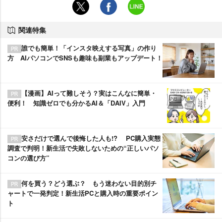
関連特集
誰でも簡単！「インスタ映えする写真」の作り
方 AIパソコンでSNSも趣味も副業もアップデート！
【漫画】AIって難しそう？実はこんなに簡単・
便利！ 知識ゼロでも分かるAI＆「DAIV」入門
安さだけで選んで後悔した人も!? PC購入実態
調査で判明！新生活で失敗しないための“正しいパソ
コンの選び方”
何を買う？どう選ぶ？ もう迷わない目的別チ
ャートで一発判定！新生活PCと購入時の重要ポイン
ト