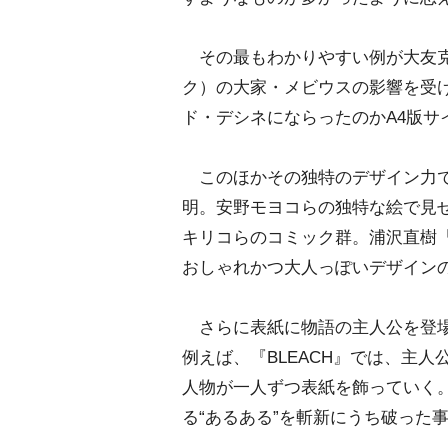
その最もわかりやすい例が大友克洋
ク）の大家・メビウスの影響を受
ド・デシネにならったのかA4版
このほかその独特のデザイン力で
明。安野モヨコらの独特な絵で見
キリコらのコミック群。浦沢直樹『Y
おしゃれかつ大人っぽいデザイン
さらに表紙に物語の主人公を登場
例えば、『BLEACH』では、主人
人物が一人ずつ表紙を飾っていく
る“あるある”を斬新にうち破った