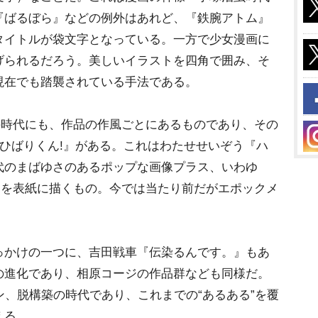
『ばるぼら』などの例外はあれど、『鉄腕アトム』
タイトルが袋文字となっている。一方で少女漫画に
げられるだろう。美しいイラストを四角で囲み、そ
現在でも踏襲されている手法である。
の時代にも、作品の作風ごとにあるものであり、その
!ひばりくん!』がある。これはわたせせいぞう『ハ
代のまばゆさのあるポップな画像プラス、いわゆ
）を表紙に描くもの。今では当たり前だがエポックメ
かけの一つに、吉田戦車『伝染るんです。』もあ
の進化であり、相原コージの作品群なども同様だ。
ン、脱構築の時代であり、これまでの“あるある”を覆
える。