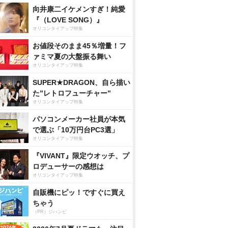
向井康二イケメンすぎ！純愛
『（LOVE SONG）』
オリコンタイアップ特集
お値段そのまま45％増量！フ
ァミマ夏の大盤振る舞い
オリコンタイアップ特集
SUPER★DRAGON、自ら描い
た”レトロフューチャー”
オリコンタイアップ特集
パソコンメーカー社員が本気
で選ぶ「10万円台PC3選」
オリコンタイアップ特集
『VIVANT』限定ウオッチ、プ
ロデューサーの感想は
オリコンタイアップ特集
自販機にピッ！ですぐに買え
ちゃう
（PR）ジハンピ