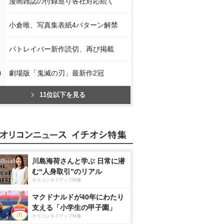
漫画雑誌の付録巡り各社対応続く
小倉唯、写真集表紙4パターン解禁
パトレイバー新作読切、再び掲載
0
劇場版「鬼滅の刃」最新作2冠
11位以下を見る
川島海荷さんと学ぶ 日常に潜
む“人身取引”のリアル
オリコンタイアップ特集
マクドナルドが40年にわたり
支える「小学生の甲子園」
オリコンタイアップ特集