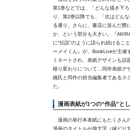
第1巻などでは、「どんな描き下
り、第2巻以降でも、「次はどん
る通り。さらに、書店に並んだ際
か、という部分も大きい。『AKI
に“伝説”のように語られ続けるこ
ーメイくん』が、BookLiveが
ミネートされ、表紙デザインも話
移り変わりについて…同作表紙デ
織氏と同作の担当編集者であるス
た。
漫画表紙が1つの“作品”と
漫画の単行本表紙にもたくさんの“
漫画のタイトルが袋文字（縁どり