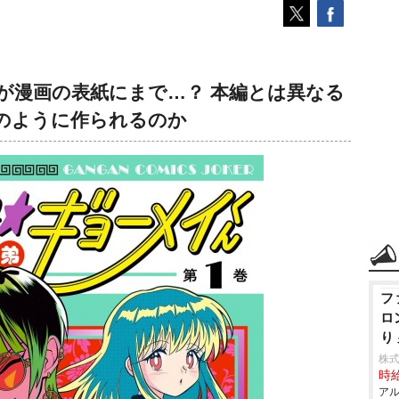
が漫画の表紙にまで…？ 本編とは異なる
どのように作られるのか
フ
ロ
り
株
時給
アル