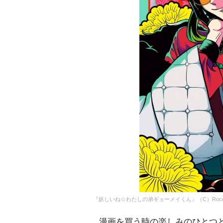
『妖しいね☆わたしの弟ギョーメイくん』（C）Rocomi Ma
漫画を買う時の楽しみのひとつと