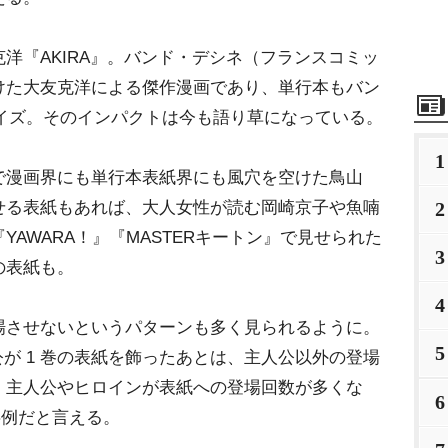
『AKIRA』。バンド・デシネ（フランスコミッ
けた大友克洋による傑作漫画であり、単行本もバン
サイズ。そのインパクトは今も語り草になっている。
1
漫画界にも単行本表紙界にも風穴を空けた鳥山
せる表紙もあれば、大人女性が読む岡崎京子や魚喃
2
AWARA！』『MASTERキートン』で見せられた
3
の表紙も。
4
させないというパターンも多く見られるように。
5
公が 1 巻の表紙を飾ったあとは、主人公以外の登場
。主人公やヒロインが表紙への登場回数が多くな
6
事例だと言える。