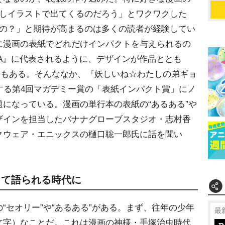
ろしイラストで出てくるのだろう」とワクワクした
なの？」と期待が高まるのは多くの読者が経験してい
に漫画の表紙でどれだけインパクトを与えられるの
RA』に代表されるように、デザインが作品ととも
ともある。そんななか、『妖しいね☆わたしの弟ギョ
主催する第4回マガデミー賞の「表紙インパクト賞」にノ
題になっている。漫画の単行本の表紙の“あるある”
ザインを担当したバナナグローブスタジオ・志村香
クウェア・エニックスの樋口聡一郎氏に話を聞い
して語られる時代に
セオリー”や“あるある”がある。まず、往年の少年
最
文字）なことだ。これは漫画の神様・手塚治虫時代