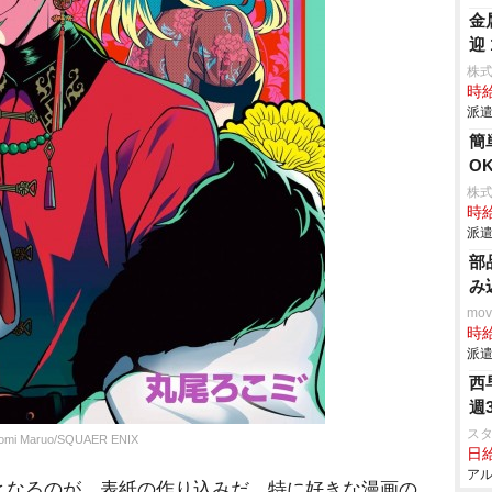
金
迎
株
時給
派遣
簡
O
株
時給
派遣
部
み
mo
時給
派遣
西
週
ス
ruo/SQUAER ENIX
日給
アル
なるのが、表紙の作り込みだ。特に好きな漫画の