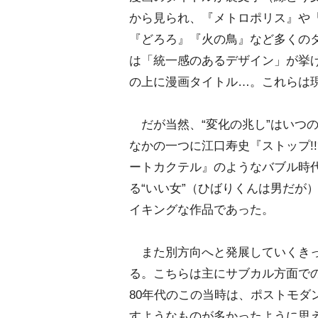
から見られ、『メトロポリス』や
『どろろ』『火の鳥』など多くの
は「統一感のあるデザイン」が挙
の上に漫画タイトル…。これらは
だが当然、“変化の兆し”はいつ
なかの一つに江口寿史『ストップ!
ートカクテル』のようなバブル時
る“いい女”（ひばりくんは男だが
イキングな作品であった。
また別方向へと発展していくきっ
る。こちらは主にサブカル方面で
80年代のこの当時は、ポストモダ
すようなものが多かったように思