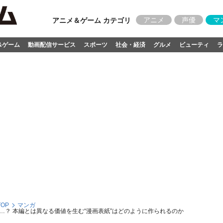
アニメ
声優
マ
アニメ＆ゲーム カテゴリ
&ゲーム
動画配信サービス
スポーツ
社会・経済
グルメ
ビューティ
ラ
OP
マンガ
？ 本編とは異なる価値を生む“漫画表紙”はどのように作られるのか