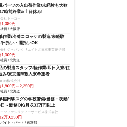
属パーツの入出荷作業/未経験も大歓
 17時前終業&土日休み!
式会社トーコー
1,380円
社員 / 大阪府
単作業/冷凍コロッケの製造/未経験
K/日払い・週払いOK
式会社ジャパンクリエイト北日本事業統括部
1,300円
社員 / 北海道
品の製造スタッフ/軽作業/即日入寮/住
込み/寮完備/8割入寮希望者
ve on株式会社
1,800円～2,250円
社員 / 北海道
早稲田駅スグの学校警備/当務・夜勤/
3日～勤務OK/月収33万円以上
ターツファシリティーサービス株式会社
2万9,250円
バイト・パート / 東京都