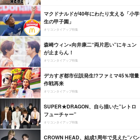
マクドナルドが40年にわたり支える「小学
生の甲子園」
オリコンタイアップ特集
森崎ウィン×向井康二“両片思い”にキュン
が止まらん！
オリコンタイアップ特集
デカすぎ都市伝説発生!?ファミマ45％増量
作戦再来
オリコンタイアップ特集
SUPER★DRAGON、自ら描いた”レトロ
フューチャー”
オリコンタイアップ特集
CROWN HEAD、結成1周年で見えた”バン