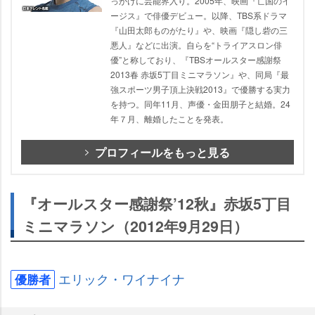
っかけに芸能界入り。2005年、映画『亡国のイ
ージス』で俳優デビュー。以降、TBS系ドラマ
『山田太郎ものがたり』や、映画『隠し砦の三
悪人』などに出演。自らを“トライアスロン俳
優”と称しており、『TBSオールスター感謝祭
2013春 赤坂5丁目ミニマラソン』や、同局『最
強スポーツ男子頂上決戦2013』で優勝する実力
を持つ。同年11月、声優・金田朋子と結婚。24
年７月、離婚したことを発表。
プロフィールをもっと見る
『オールスター感謝祭’12秋』赤坂5丁目
ミニマラソン（2012年9月29日）
エリック・ワイナイナ
優勝者