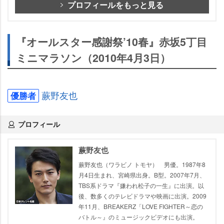
プロフィールをもっと見る
『オールスター感謝祭’10春』赤坂5丁目
ミニマラソン（2010年4月3日）
蕨野友也
優勝者
プロフィール
蕨野友也
蕨野友也（ワラビノ トモヤ） 男優。1987年8
月4日生まれ、宮崎県出身。B型。2007年7月、
TBS系ドラマ『嫌われ松子の一生』に出演。以
後、数多くのテレビドラマや映画に出演。2009
年11月、BREAKERZ「LOVE FIGHTER～恋の
バトル～』のミュージックビデオにも出演。