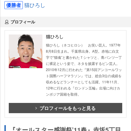
猫ひろし
優勝者
プロフィール
猫ひろし
猫ひろし（ネコヒロシ） お笑い芸人。1977年
8月8日生まれ。千葉県出身。A型。赤地に白文
字で“猫魂”と書かれたＴシャツと、青パンツ一丁
に裸足という姿で、ネタを披露するピン芸人。
2010年12月に行われた『第15回アンコールワッ
ト国際ハーフマラソン』では、総合3位の成績を
収めるなどランナーとしても活躍。11年11月、
12年に行われる『ロンドン五輪』出場に向けカ
ンボジア国籍を取得。
プロフィールをもっと見る
『オールスター感謝祭’11春』赤坂5丁目