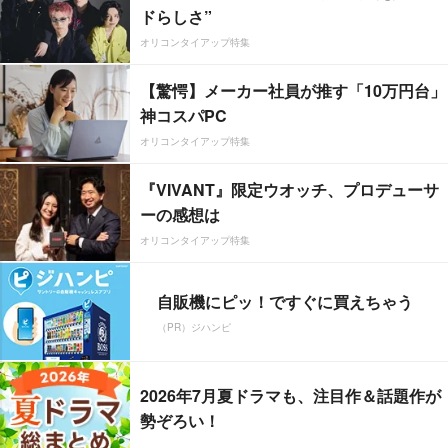
ドらしさ”
オリコンタイアップ特集
【驚愕】メーカー社員が推す「10万円台」
神コスパPC
オリコンタイアップ特集
『VIVANT』限定ウオッチ、プロデューサ
ーの感想は
オリコンタイアップ特集
自販機にピッ！ですぐに買えちゃう
（PR）ジハンピ
2026年7月夏ドラマも、注目作＆話題作が
勢ぞろい！