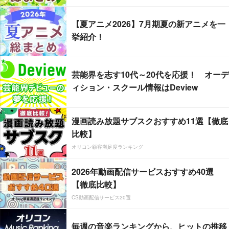
【夏アニメ2026】7月期夏の新アニメを一
挙紹介！
芸能界を志す10代～20代を応援！ オーデ
ィション・スクール情報はDeview
漫画読み放題サブスクおすすめ11選【徹底
比較】
オリコン顧客満足度ランキング
2026年動画配信サービスおすすめ40選
【徹底比較】
CS動画配信サービス20選
毎週の音楽ランキングから、ヒットの推移