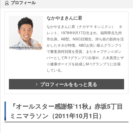
プロフィール
なかやまきんに君
なかやまきんに君（ナカヤマ キンニクン） タ
レント。1978年9月17日生まれ、福岡県北九州
市出身。AB型。NSC22期生。持ち前の筋肉を活
かしたネタが特徴。ABCお笑い新人グランプリ
で審査員特別賞を受賞。またキャプテン☆ボン
バーとしてR-1グランプリ出場や、八木真澄とザ
☆健康ボーイズを結成しM-1グランプリに出場
している。
プロフィールをもっと見る
『オールスター感謝祭’11秋』赤坂5丁目
ミニマラソン（2011年10月1日）