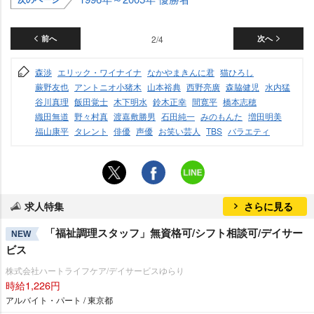
前へ
2/4
次へ
森渉
エリック・ワイナイナ
なかやまきんに君
猫ひろし
蕨野友也
アントニオ小猪木
山本裕典
西野亮廣
森脇健児
水内猛
谷川真理
飯田覚士
木下明水
鈴木正幸
間寛平
橋本志穂
織田無道
野々村真
渡嘉敷勝男
石田純一
みのもんた
増田明美
福山康平
タレント
俳優
声優
お笑い芸人
TBS
バラエティ
求人特集
さらに見る
「福祉調理スタッフ」無資格可/シフト相談可/デイサー
NEW
ビス
株式会社ハートライフケア/デイサービスゆらり
時給1,226円
アルバイト・パート / 東京都