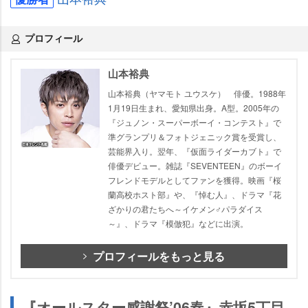
プロフィール
山本裕典
山本裕典（ヤマモト ユウスケ） 俳優。1988年
1月19日生まれ、愛知県出身。A型。2005年の
『ジュノン・スーパーボーイ・コンテスト』で
準グランプリ＆フォトジェニック賞を受賞し、
芸能界入り。翌年、『仮面ライダーカブト』で
俳優デビュー。雑誌『SEVENTEEN』のボーイ
フレンドモデルとしてファンを獲得。映画『桜
蘭高校ホスト部』や、『悼む人』、ドラマ『花
ざかりの君たちへ～イケメン♂パラダイス
～』、ドラマ『模倣犯』などに出演。
プロフィールをもっと見る
『オールスター感謝祭’06春』赤坂5丁目