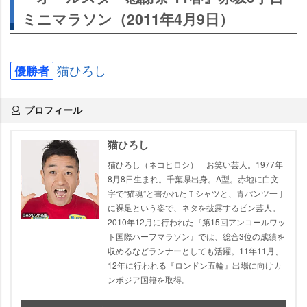
ミニマラソン（2011年4月9日）
猫ひろし
優勝者
プロフィール
猫ひろし
猫ひろし（ネコヒロシ） お笑い芸人。1977年
8月8日生まれ。千葉県出身。A型。赤地に白文
字で“猫魂”と書かれたＴシャツと、青パンツ一丁
に裸足という姿で、ネタを披露するピン芸人。
2010年12月に行われた『第15回アンコールワッ
ト国際ハーフマラソン』では、総合3位の成績を
収めるなどランナーとしても活躍。11年11月、
12年に行われる『ロンドン五輪』出場に向けカ
ンボジア国籍を取得。