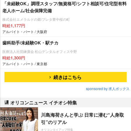
「未経験OK」調理スタッフ/無資格可/シフト相談可/住宅型有料
老人ホーム/社会保障完備
株式会社エメラルドの郷/プレタ豊中桜の町
時給1,177円
アルバイト・パート / 大阪府
歯科助手/未経験OK・駅チカ
医療法人社団練廣会 松山デンタルオフィス中野
時給1,300円
アルバイト・パート / 東京都
続きはこちら
sponsored by 求人ボックス
オリコンニュース イチオシ特集
川島海荷さんと学ぶ 日常に潜む“人身取
引”のリアル
オリコンタイアップ特集