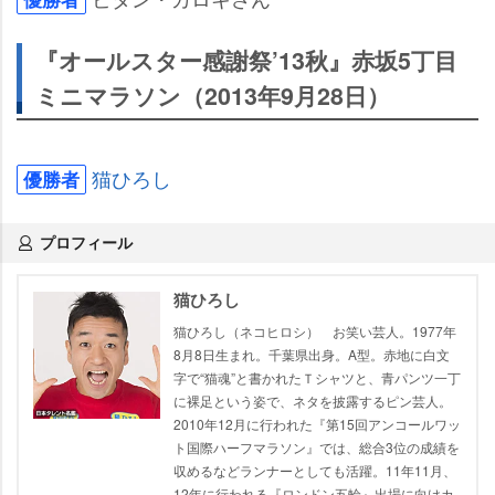
『オールスター感謝祭’13秋』赤坂5丁目
ミニマラソン（2013年9月28日）
猫ひろし
優勝者
プロフィール
猫ひろし
猫ひろし（ネコヒロシ） お笑い芸人。1977年
8月8日生まれ。千葉県出身。A型。赤地に白文
字で“猫魂”と書かれたＴシャツと、青パンツ一丁
に裸足という姿で、ネタを披露するピン芸人。
2010年12月に行われた『第15回アンコールワッ
ト国際ハーフマラソン』では、総合3位の成績を
収めるなどランナーとしても活躍。11年11月、
12年に行われる『ロンドン五輪』出場に向けカ