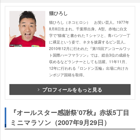
猫ひろし
猫ひろし（ネコヒロシ） お笑い芸人。1977年
8月8日生まれ。千葉県出身。A型。赤地に白文
字で“猫魂”と書かれたＴシャツと、青パンツ一丁
に裸足という姿で、ネタを披露するピン芸人。
2010年12月に行われた『第15回アンコールワッ
ト国際ハーフマラソン』では、総合3位の成績を
収めるなどランナーとしても活躍。11年11月、
12年に行われる『ロンドン五輪』出場に向けカ
ンボジア国籍を取得。
プロフィールをもっと見る
『オールスター感謝祭’07秋』赤坂5丁目
ミニマラソン（2007年9月29日）