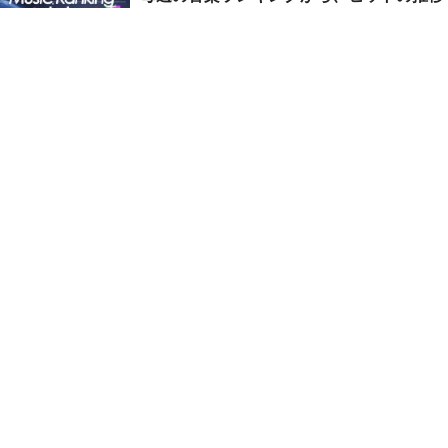
をチェック！
試写会、登壇イベント、サインチェキなど
プレゼント！
プレゼント特集
このページのトップへ
X
Xアカウント