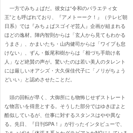
一方でみちょぱだ。彼女は“令和のバラエティ女
王”とも呼ばれており、『アメトーーク！』（テレビ朝
日系）では『みちょぱスゴイぞ芸人』企画が組まれる
ほどの逸材。陣内智則からは「玄人から見てもわかる
うまさ」、かまいたち・山内健司からは「ワイプも怠
けない」、ずん・飯尾和樹からは「相づち手助け名
人」など絶賛の声が。驚いたのは若い美人のタレント
には厳しいオアシズ・大久保佳代子に「ノリがちょう
どいい」と認めさせたことだ。
頭の回転が早く、大御所にも物怖じせずストレート
な物言いを得意とする。そうした部分ではゆきぽよと
酷似しているが、仕事に対するスタンスはやや異な
る。先日、『日刊SPA！』が行ったインタビューで、
みちょぱは「体張る系とかグラビアとかNGにしている