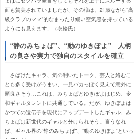
ょぱにセクハラ発言をしてもそれを上手にスルーする
面も賛美されていましたが、その様は、21歳ながら“高
級クラブのママ”的なまったり緩い空気感を持っている
ようにも見えます」（衣輪氏）
“静のみちょぱ”、“動のゆきぽよ” 人柄
の良さや実力で独自のスタイルを確立
さばけたキャラ、気の利いたトーク、芸人と絡むこ
とも多く受けがうまい、一見バカっぽく見えて意外に
頭良さそう…これは、みちょぱとゆきぽよはじめ、令
和ギャルタレントに共通している。だが、ゆきぽよは
かつての遺伝子を現代にアップデートしたギャル、み
ちょぱは新世代のギャルと分けられそう。言うなれ
ば、ギャル界の“静のみちょぱ”、“動のゆきぽよ”といっ