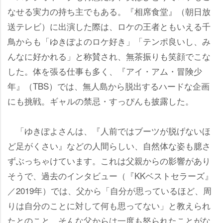
なせる実力の持ち主でもある。『相席食堂』（朝日放
送テレビ）に出演した際は、ロケの王者ともいえる千
鳥からも「ゆきぽよのロケ好き」「テンポ良いし、み
んなに好かれる」と称賛され、無茶振りも笑顔でこな
した。体を張る仕事も多く、『アイ・アム・冒険少
年』（TBS）では、無人島から脱出するハードな企画
にも挑戦。ギャルの禁忌・すっぴんも披露した。
「ゆきぽよさんは、『人前ではブーツが脱げないほ
ど足がくさい』などの人間らしい、自然体な姿も臆さ
ずぶっちゃけています。これは父親からの影響があり
そうで、過去のインタビュー（『KKベストセラーズ』
／2019年）では、父から「自分が思っているほど、周
りは自分のことに対して何も思ってない」と教えられ
たとのこと。そんな父からは一度も怒られたことがな