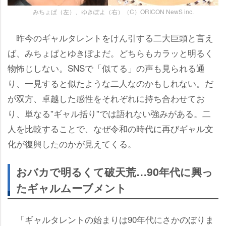
みちょぱ（左）、ゆきぽよ（右）（C）ORICON NewS inc.
昨今のギャルタレントをけん引する二大巨頭と言え
ば、みちょぱとゆきぽよだ。どちらもカラッと明るく
物怖じしない。SNSで「似てる」の声も見られる通
り、一見すると似たような二人なのかもしれない。だ
が双方、卓越した感性をそれぞれに持ち合わせてお
り、単なる”ギャル括り”では語れない強みがある。二
人を比較することで、なぜ令和の時代に再びギャル文
化が復興したのかが見えてくる。
おバカで明るくて破天荒…90年代に興っ
たギャルムーブメント
「ギャルタレントの始まりは90年代にさかのぼりま