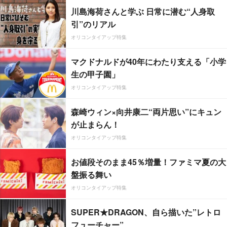
川島海荷さんと学ぶ 日常に潜む“人身取
引”のリアル
オリコンタイアップ特集
マクドナルドが40年にわたり支える「小学
生の甲子園」
オリコンタイアップ特集
森崎ウィン×向井康二“両片思い”にキュン
が止まらん！
オリコンタイアップ特集
お値段そのまま45％増量！ファミマ夏の大
盤振る舞い
オリコンタイアップ特集
SUPER★DRAGON、自ら描いた”レトロ
フューチャー”