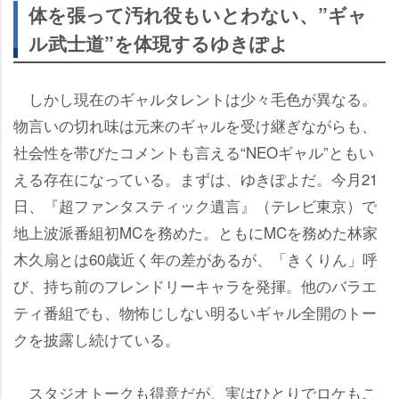
体を張って汚れ役もいとわない、”ギャ
ル武士道”を体現するゆきぽよ
しかし現在のギャルタレントは少々毛色が異なる。
物言いの切れ味は元来のギャルを受け継ぎながらも、
社会性を帯びたコメントも言える“NEOギャル”ともい
える存在になっている。まずは、ゆきぽよだ。今月21
日、『超ファンタスティック遺言』（テレビ東京）で
地上波派番組初MCを務めた。ともにMCを務めた林家
木久扇とは60歳近く年の差があるが、「きくりん」呼
び、持ち前のフレンドリーキャラを発揮。他のバラエ
ティ番組でも、物怖じしない明るいギャル全開のトー
クを披露し続けている。
スタジオトークも得意だが、実はひとりでロケもこ