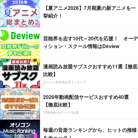
【夏アニメ2026】7月期夏の新アニメを一
挙紹介！
芸能界を志す10代～20代を応援！ オーデ
ィション・スクール情報はDeview
漫画読み放題サブスクおすすめ11選【徹底
比較】
オリコン顧客満足度ランキング
2026年動画配信サービスおすすめ40選
【徹底比較】
CS動画配信サービス20選
毎週の音楽ランキングから、ヒットの推移
をチェック！