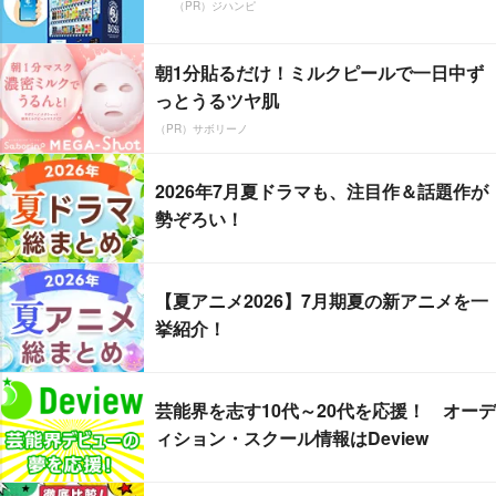
（PR）ジハンピ
朝1分貼るだけ！ミルクピールで一日中ず
っとうるツヤ肌
（PR）サボリーノ
2026年7月夏ドラマも、注目作＆話題作が
勢ぞろい！
【夏アニメ2026】7月期夏の新アニメを一
挙紹介！
芸能界を志す10代～20代を応援！ オーデ
ィション・スクール情報はDeview