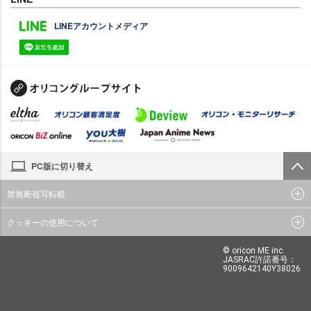
LINEアカウントメディア
PC版に切り替え
禁無断複写転載
クッキーの使用について
© oricon ME inc.
JASRAC許諾番号：
9009642140Y38026