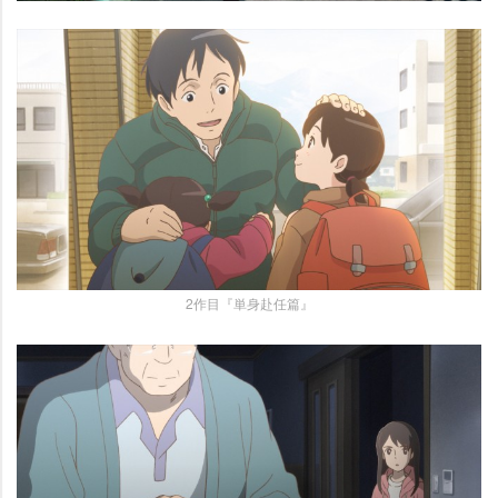
2作目『単身赴任篇』