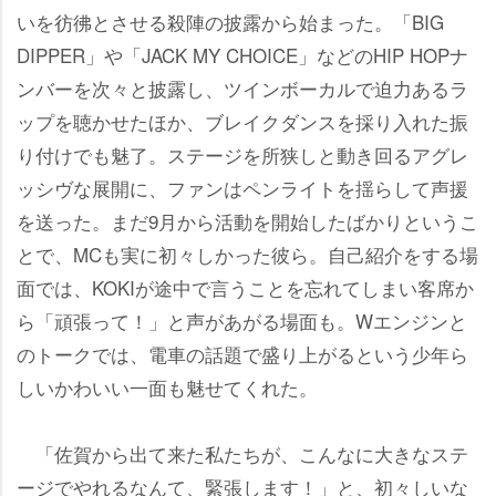
いを彷彿とさせる殺陣の披露から始まった。「BIG
DIPPER」や「JACK MY CHOICE」などのHIP HOPナ
ンバーを次々と披露し、ツインボーカルで迫力あるラ
ップを聴かせたほか、ブレイクダンスを採り入れた振
り付けでも魅了。ステージを所狭しと動き回るアグレ
ッシヴな展開に、ファンはペンライトを揺らして声援
を送った。まだ9月から活動を開始したばかりというこ
とで、MCも実に初々しかった彼ら。自己紹介をする場
面では、KOKIが途中で言うことを忘れてしまい客席か
ら「頑張って！」と声があがる場面も。Wエンジンと
のトークでは、電車の話題で盛り上がるという少年ら
しいかわいい一面も魅せてくれた。
「佐賀から出て来た私たちが、こんなに大きなステ
ージでやれるなんて、緊張します！」と、初々しいな