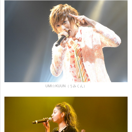
UMI☆KUUN（うみくん）