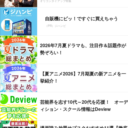
オリコンタイアップ特集
自販機にピッ！ですぐに買えちゃう
（PR）ジハンピ
2026年7月夏ドラマも、注目作＆話題作が
勢ぞろい！
【夏アニメ2026】7月期夏の新アニメを一
挙紹介！
芸能界を志す10代～20代を応援！ オーデ
ィション・スクール情報はDeview
漫画読み放題サブスクおすすめ11選【徹底