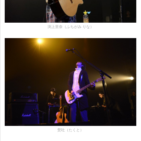
渕上里奈（ふちがみ りな）
焚吐（たくと）