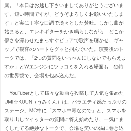
露。「本日はお越し下さいましてありがとうございま
す。短い時間ですが、どうぞよろしくお願いいたしま
す」と実に丁寧な口調で淡々とした焚吐。しかし曲が
始まると、エレキギターをかき鳴らしながら、どこか
儚さを漂わせたまっすぐピュアで歌声を聴かせ、ギャ
ップで観客のハートをグッと掴んでいた。演奏後のト
ークでは、「2つの質問をいっぺんにしないでもらえま
すか」とWエンジンにツッコミを入れる場面も。独特
の世界観で、会場を包み込んだ。
YouTuberとして様々な動画を投稿して人気を集めた
UMI☆KUUN（うみくん）は、バラエティ感たっぷりの
ステージ。MC中に「スマホ中毒なので」と、スマホを
取り出しツイッターの質問に答え始めたり、一気にま
くしたてる絶妙なトークで、会場を笑いの渦に巻き込