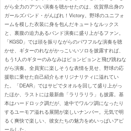
がら全力のアツい演奏を聴かせたのは、佐賀県出身の
ガールズバンド・がんばれ！Victory。野球のユニフォ
ームを模した衣装に身を包んだキュートなルックス
と、裏腹の迫力あるバンド演奏に盛り上がるファン。
「KGSD」では頭を振りながらのパワフルな演奏を聴
かせ、ギターのれながかっこいいソロを披露すれば、
もう1人のギターのみなみはピョンピョンと飛び跳ねな
がら演奏。全員実に楽しそうな表情を見せ、野球の応
援歌に乗せた自己紹介もオリジナリティに溢れてい
た。「DEAR」ではサビでタオルを回して盛り上がっ
たほか、ラストには最新曲「ラリラリラ」も披露。基
本はハードロック調だが、途中でワルツ調になったり
するユーモア溢れる展開が楽しいナンバー。元気で明
るく爽快で楽しい、彼女たちの魅力をめいっぱいアピ
ールした。