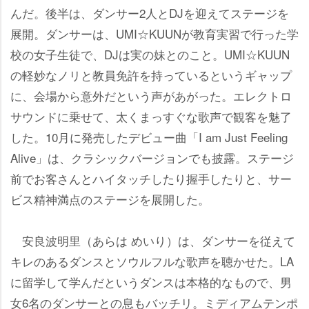
んだ。後半は、ダンサー2人とDJを迎えてステージを
展開。ダンサーは、UMI☆KUUNが教育実習で行った学
校の女子生徒で、DJは実の妹とのこと。UMI☆KUUN
の軽妙なノリと教員免許を持っているというギャップ
に、会場から意外だという声があがった。エレクトロ
サウンドに乗せて、太くまっすぐな歌声で観客を魅了
した。10月に発売したデビュー曲「I am Just Feeling
Alive」は、クラシックバージョンでも披露。ステージ
前でお客さんとハイタッチしたり握手したりと、サー
ビス精神満点のステージを展開した。
安良波明里（あらは めいり）は、ダンサーを従えて
キレのあるダンスとソウルフルな歌声を聴かせた。LA
に留学して学んだというダンスは本格的なもので、男
女6名のダンサーとの息もバッチリ。ミディアムテンポ