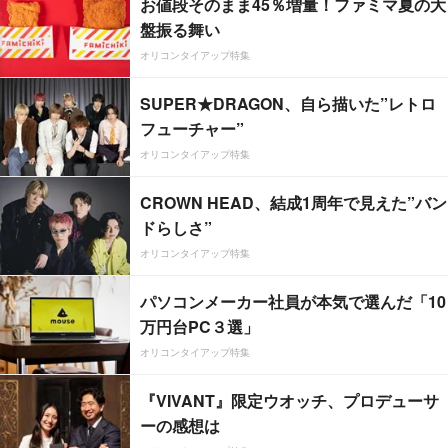
お値段そのまま45％増量！ファミマ夏の大
盤振る舞い
オリコンタイアップ特集
SUPER★DRAGON、自ら描いた”レトロ
フューチャー”
オリコンタイアップ特集
CROWN HEAD、結成1周年で見えた”バン
ドらしさ”
オリコンタイアップ特集
パソコンメーカー社員が本気で選んだ「10
万円台PC３選」
オリコンタイアップ特集
『VIVANT』限定ウオッチ、プロデューサ
ーの感想は