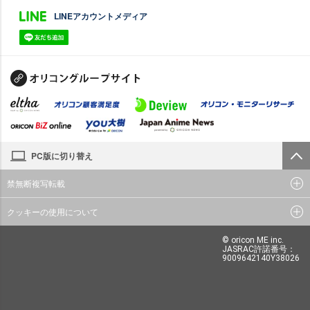
LINEアカウントメディア
PC版に切り替え
禁無断複写転載
クッキーの使用について
© oricon ME inc.
JASRAC許諾番号：
9009642140Y38026