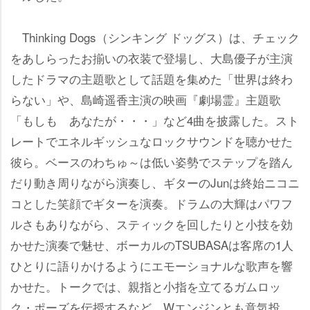
Thinking Dogs（シンキング ドッグス）は、チェック
をあしらったお揃いの衣装で登場し、大島優子が主演
したドラマの主題歌として話題を集めた「世界は終わ
らない」や、島崎遥香主演の映画『劇場霊』主題歌
「もしも あなたが・・・」など4曲を披露した。スト
レートでエネルギッシュなロックサウンドを聴かせた
彼ら。ベースのわちゅ～は低い姿勢でステップを踏ん
だり動き周りながら演奏し、ギターのJunは終始ニコニ
コとした笑顔でギターを演奏。ドラムの大輝はパワフ
ルさもありながら、スティックを回したりと小技を効
かせた演奏で魅せ、ボーカルのTSUBASAは客席の1人
ひとりに語りかけるようにエモーショナルな歌声を響
かせた。トークでは、親指と小指を立てるガムロッ
ク・ポーズを伝授するなど、Wエンジンとも意気投