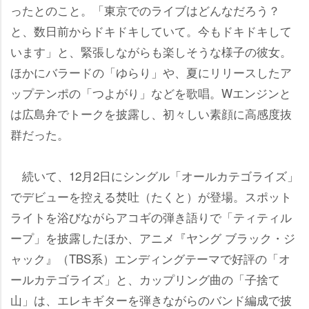
ったとのこと。「東京でのライブはどんなだろう？
と、数日前からドキドキしていて。今もドキドキして
います」と、緊張しながらも楽しそうな様子の彼女。
ほかにバラードの「ゆらり」や、夏にリリースしたア
ップテンポの「つよがり」などを歌唱。Wエンジンと
は広島弁でトークを披露し、初々しい素顔に高感度抜
群だった。
続いて、12月2日にシングル「オールカテゴライズ」
でデビューを控える焚吐（たくと）が登場。スポット
ライトを浴びながらアコギの弾き語りで「ティティル
ープ」を披露したほか、アニメ『ヤング ブラック・ジ
ャック』（TBS系）エンディングテーマで好評の「オ
ールカテゴライズ」と、カップリング曲の「子捨て
山」は、エレキギターを弾きながらのバンド編成で披