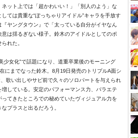
。ネット上では「超かわいい！」「別人のよう」な
しては貴重な“ぽっちゃりアイドル”キャラを手放す
は『ヤングタウン』で「太っている自分がイヤなん
決意は揺るぎない様子。鈴木のアイドルとしてのポ
せられた。
美少女化”で話題になり、道重卒業後のモーニング
存在にまでなった鈴木。8月19日発売のトリプルA面シ
！」では、歌い出しやサビ前で久々のソロパートを与えられ
を増している。安定のパフォーマンス力、バラエテ
がってきたところでの秘めていたヴィジュアル力を
きなプラスと出るだろう。