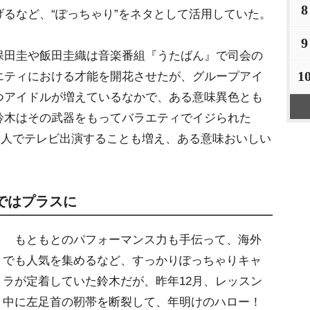
8
るなど、“ぽっちゃり”をネタとして活用していた。
9
田圭や飯田圭織は音楽番組『うたばん』で司会の
1
エティにおける才能を開花させたが、グループアイ
つアイドルが増えているなかで、ある意味異色とも
鈴木はその武器をもってバラエティでイジられた
個人でテレビ出演することも増え、ある意味おいしい
ではプラスに
もともとのパフォーマンス力も手伝って、海外
でも人気を集めるなど、すっかりぽっちゃりキャ
ラが定着していた鈴木だが、昨年12月、レッスン
中に左足首の靭帯を断裂して、年明けのハロー！