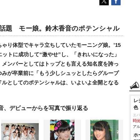
で話題 モー娘。鈴木香音のポテンシャル
ゃり体型でキャラ立ちしていたモーニング娘。’15
エットに成功して“激やせ”し、「きれいになった」
。メンバーとしてはトップとも言える知名度を誇っ
ゆみが卒業前に「もう少しシュッとしたらグループ
ドルとしてのポテンシャルは、いよいよ全開となる
レ
色
香音、デビューからを写真で振り返る
エ
時給
アル
ホ