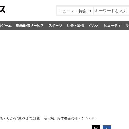
ニュース・特集
&ゲーム
動画配信サービス
スポーツ
社会・経済
グルメ
ビューティ
ラ
ちゃりから“激やせ”で話題 モー娘。鈴木香音のポテンシャル