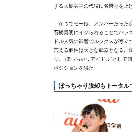
する大島美幸の代役に名乗りを上げ
かつてモー娘。メンバーだった保
石橋貴明にイジられることでバラ
ドル人気の影響でルックスが際立
言える個性は大きな武器となる。
り、“ぽっちゃりアイドル”として
ポジションを得た
ぽっちゃり脱却もトータル