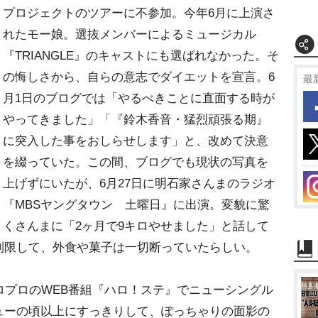
プロジェクトのツアーに不参加。今年6月に上演さ
れたモー娘。選抜メンバーによるミュージカル
『TRIANGLE』のキャストにも選ばれなかった。そ
の悔しさから、自らの意志でダイエットを宣言。6
最
月1日のブログでは「やるべきことに直面する時が
ってきました」「『鈴木香音・猛烈頑張る期』
に突入した事をおしらせします」と、改めて決意
を綴っていた。この間、ブログでも現状の写真を
上げずにいたが、6月27日に明石家さんまのラジオ
『MBSヤングタウン 土曜日』に出演。変貌に驚
くさんまに「2ヶ月で9キロやせました」と話して
制限して、外食や菓子は一切断っていたらしい。
ロプロのWEB番組『ハロ！ステ』でニューシングル
ューの頃以上にすっきりして、ぽっちゃりの面影の