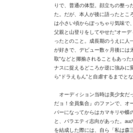
りで、普通の体型。顔立ちの整っ
た。だが、本人が後に語ったとこ
は小さい頃からぽっちゃり気味で
父親と山登りをしてやせた“オーデ
ったとのこと。成長期のうえに人
が好きで、デビュー数ヶ月後には太
取”などと揶揄されることもあった
ナスに捉えるどころか逆に強みに
ら“ドラえもん”と自虐するまでと
オーディション当時は美少女だっ
だョ！全員集合』のファンで、オー
バーになってからはカマキリや蝶の
と、バラエティ志向があった。au
を結成した際には、自ら「私は森