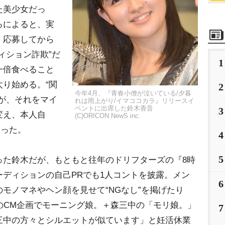
た美少女だっ
ろによると、実
、応募してから
ィション詐欺”だ
1
一倍食べること
り始める。“関
2
今年4月、『青春小僧が泣いている/夕暮
が、それをマイ
れは雨上がり/イマココカラ』リリースイ
ベントに出席した鈴木香音
3
変え、本人自
(C)ORICON NewS inc.
なった。
4
5
た鈴木だが、もともと往年のドリフターズの『8時
ディションの自己PRでも1人コントを披露。メン
6
モノマネやヘン顔を見せて“NGなし”を掲げたり
のCM企画でモーニング娘。＋森三中の「モリ娘。」
7
三中の方々とシルエットが似ています」と妊活休業