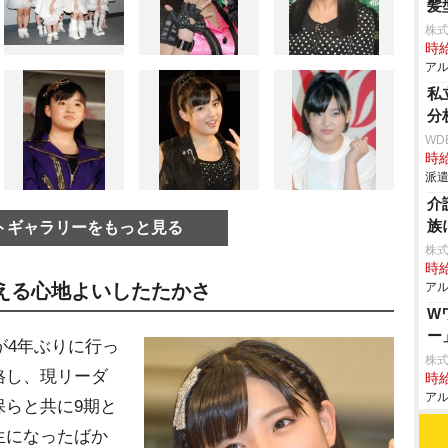
髪
株
時給
アル
私
分
WD
時給
派遣
介
族
トギャラリーをもっと見る
株
時給
アル
える心地よいしたたかさ
W
ー
が4年ぶりに行っ
株
格し、現リーダ
時給
アル
保らと共に9期と
生になったばか