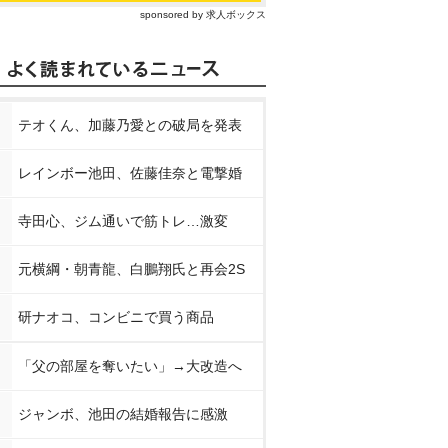
sponsored by 求人ボックス
テオくん、加藤乃愛との破局を発表
レインボー池田、佐藤佳奈と電撃婚
寺田心、ジム通いで筋トレ…激変
元横綱・朝青龍、白鵬翔氏と再会2S
研ナオコ、コンビニで買う商品
「父の部屋を奪いたい」→大改造へ
ジャンボ、池田の結婚報告に感激