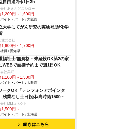
型自由週2日/1日3h
式会社あきんどスシロー
1,200円～1,600円
バイト・パート / 大阪府
立大学にてがん研究の実験補助/化学
析
B株式会社
1,600円～1,700円
社員 / 愛知県
護福祉士/無資格・未経験OK第2の家
にWEBで面接予約まで週1日OK
式会社美咲
1,180円～1,330円
バイト・パート / 大阪府
ワークOK「テレフォンアポインタ
」残業なし土日祝休/高時給1500～
式会社MMコネクト
1,500円～
バイト・パート / 北海道
続きはこちら