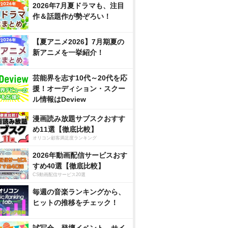
2026年7月夏ドラマも、注目
作＆話題作が勢ぞろい！
【夏アニメ2026】7月期夏の
新アニメを一挙紹介！
芸能界を志す10代～20代を応
援！オーディション・スクー
ル情報はDeview
漫画読み放題サブスクおすす
め11選【徹底比較】
オリコン顧客満足度ランキング
2026年動画配信サービスおす
すめ40選【徹底比較】
CS動画配信サービス20選
毎週の音楽ランキングから、
ヒットの推移をチェック！