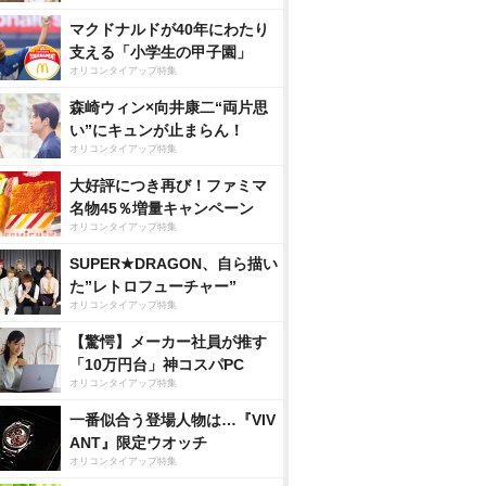
マクドナルドが40年にわたり
支える「小学生の甲子園」
オリコンタイアップ特集
森崎ウィン×向井康二“両片思
い”にキュンが止まらん！
オリコンタイアップ特集
大好評につき再び！ファミマ
名物45％増量キャンペーン
オリコンタイアップ特集
SUPER★DRAGON、自ら描い
た”レトロフューチャー”
オリコンタイアップ特集
【驚愕】メーカー社員が推す
「10万円台」神コスパPC
オリコンタイアップ特集
一番似合う登場人物は…『VIV
ANT』限定ウオッチ
オリコンタイアップ特集