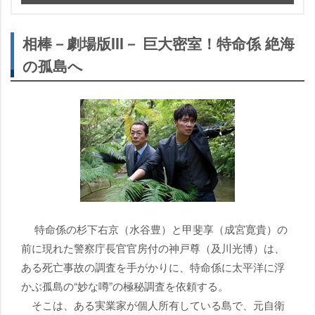
相棒－劇場版III－ 巨大密室！特命係 絶海
の孤島へ
特命係の杉下右京（水谷豊）と甲斐享（成宮寛貴）の
前に現れた警察庁長官官房付の神戸尊（及川光博）は、
ある死亡事故の調査を手がかりに、特命係に太平洋に浮
かぶ孤島の“妙な噂”の極秘調査を依頼する。
そこは、ある実業家が個人所有している島で、元自衛