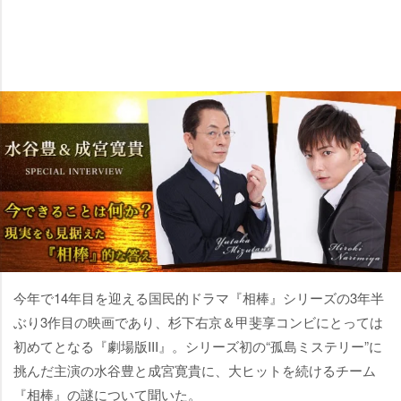
今年で14年目を迎える国民的ドラマ『相棒』シリーズの3年半
ぶり3作目の映画であり、杉下右京＆甲斐享コンビにとっては
初めてとなる『劇場版III』。シリーズ初の“孤島ミステリー”に
挑んだ主演の水谷豊と成宮寛貴に、大ヒットを続けるチーム
『相棒』の謎について聞いた。