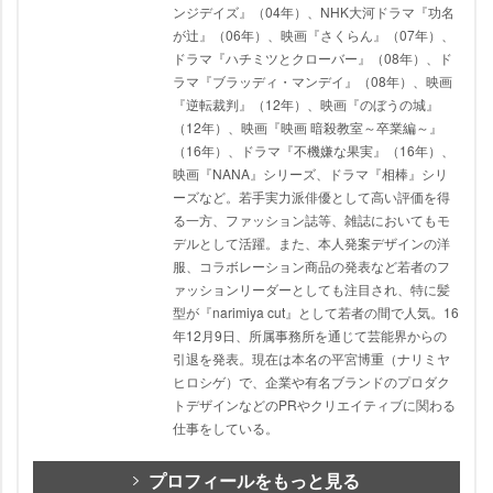
ンジデイズ』（04年）、NHK大河ドラマ『功名
が辻』（06年）、映画『さくらん』（07年）、
ドラマ『ハチミツとクローバー』（08年）、ド
ラマ『ブラッディ・マンデイ』（08年）、映画
『逆転裁判』（12年）、映画『のぼうの城』
（12年）、映画『映画 暗殺教室～卒業編～』
（16年）、ドラマ『不機嫌な果実』（16年）、
映画『NANA』シリーズ、ドラマ『相棒』シリ
ーズなど。若手実力派俳優として高い評価を得
る一方、ファッション誌等、雑誌においてもモ
デルとして活躍。また、本人発案デザインの洋
服、コラボレーション商品の発表など若者のフ
ァッションリーダーとしても注目され、特に髪
型が『narimiya cut』として若者の間で人気。16
年12月9日、所属事務所を通じて芸能界からの
引退を発表。現在は本名の平宮博重（ナリミヤ
ヒロシゲ）で、企業や有名ブランドのプロダク
トデザインなどのPRやクリエイティブに関わる
仕事をしている。
プロフィールをもっと見る