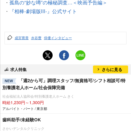
・
孤島の“妙な噂”の極秘調査…＜映画予告編＞
・
『相棒-劇場版III-』公式サイト
成宮寛貴
水谷豊
俳優インタビュー
求人特集
さらに見る
「週2から可」調理スタッフ/無資格可/シフト相談可/特
NEW
別養護老人ホーム/社会保障完備
社会福祉法人協和会/特別養護老人ホーム きく
時給1,230円～1,300円
アルバイト・パート / 東京都
歯科助手/未経験OK
さかいデンタルクリニック