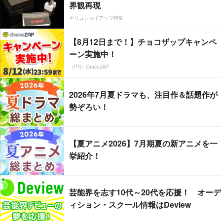
界観再現
オリコンタイアップ特集
【8月12日まで！】チョコザップキャンペ
ーン実施中！
（PR）chocoZAP
2026年7月夏ドラマも、注目作＆話題作が
勢ぞろい！
【夏アニメ2026】7月期夏の新アニメを一
挙紹介！
芸能界を志す10代～20代を応援！ オーデ
ィション・スクール情報はDeview