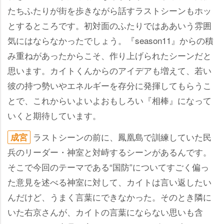
たちふたりが街を歩きながら話すラストシーンもホッ
とするところです。初対面のふたりではああいう雰囲
気にはならなかったでしょう。『season11』からの積
み重ねがあったからこそ、作り上げられたシーンだと
思います。カイトくんからのアイデアも増えて、若い
彼の持つ勢いやエネルギーを存分に発揮してもらうこ
とで、これからいよいよおもしろい『相棒』になって
いくと期待しています。
ラストシーンの前に、鳳凰島で訓練していた民
成宮
兵のリーダー・神室と対峙するシーンがあるんです。
そこで今回のテーマである“国防”についてすごく偏っ
た意見を述べる神室に対して、カイトは言い返したい
んだけど、うまく言葉にできなかった。そのとき隣に
いた右京さんが、カイトの言葉にならない思いも含