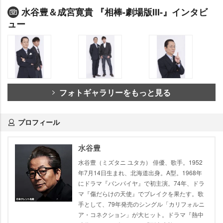
水谷豊＆成宮寛貴 『相棒-劇場版III-』インタビ
ュー
フォトギャラリーをもっと見る
プロフィール
水谷豊
水谷豊（ミズタニ ユタカ） 俳優、歌手。1952
年7月14日生まれ、北海道出身。A型。1968年
にドラマ『バンパイヤ』で初主演。74年、ドラ
マ『傷だらけの天使』でブレイクを果たす。歌
手として、79年発売のシングル「カリフォルニ
ア・コネクション」が大ヒット。ドラマ『熱中