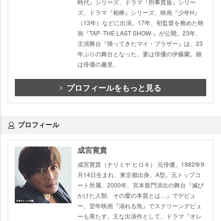
時代』シリーズ、ドラマ『刑事貴族』シリー
ズ、ドラマ『相棒』シリーズ、映画『少年H』
（13年）などに出演。17年、初監督を務めた映
画『TAP -THE LAST SHOW-』が公開。23年、
主演舞台『帰ってきたマイ・ブラザー』は、23
年ぶりの舞台となった。妻は俳優の伊藤蘭。娘
は俳優の趣里。
プロフィールをもっと見る
プロフィール
成宮寛貴
成宮寛貴（ナリミヤ ヒロキ） 元俳優。1982年9
月14日生まれ、東京都出身。A型。元トップコ
ート所属。2000年、宮本亜門演出の舞台『滅び
かけた人類、その愛の本質とは…』でデビュ
ー。翌年映画『溺れる魚』でスクリーンデビュ
ーも果たす。主な出演作として、ドラマ『オレ