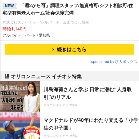
「週2から可」調理スタッフ/無資格可/シフト相談可/住
NEW
宅型有料老人ホーム/社会保障完備
株式会社ステイディー/シルバーホームまつよし城主
時給1,140円
アルバイト・パート / 愛知県
続きはこちら
sponsored by 求人ボックス
オリコンニュース イチオシ特集
川島海荷さんと学ぶ 日常に潜む“人身取
引”のリアル
オリコンタイアップ特集
マクドナルドが40年にわたり支える「小学
生の甲子園」
オリコンタイアップ特集