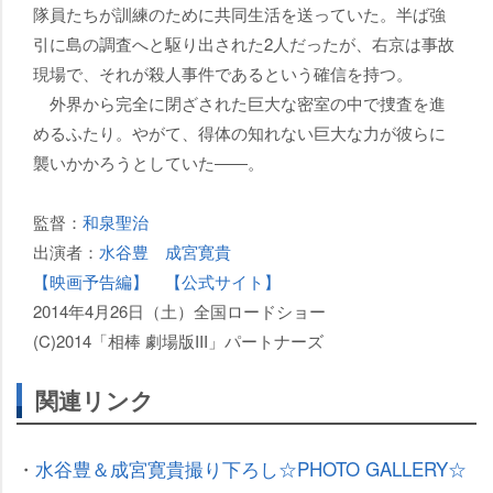
隊員たちが訓練のために共同生活を送っていた。半ば強
引に島の調査へと駆り出された2人だったが、右京は事故
現場で、それが殺人事件であるという確信を持つ。
外界から完全に閉ざされた巨大な密室の中で捜査を進
めるふたり。やがて、得体の知れない巨大な力が彼らに
襲いかかろうとしていた――。
監督：
和泉聖治
出演者：
水谷豊
成宮寛貴
【映画予告編】
【公式サイト】
2014年4月26日（土）全国ロードショー
(C)2014「相棒 劇場版III」パートナーズ
関連リンク
・
水谷豊＆成宮寛貴撮り下ろし☆PHOTO GALLERY☆