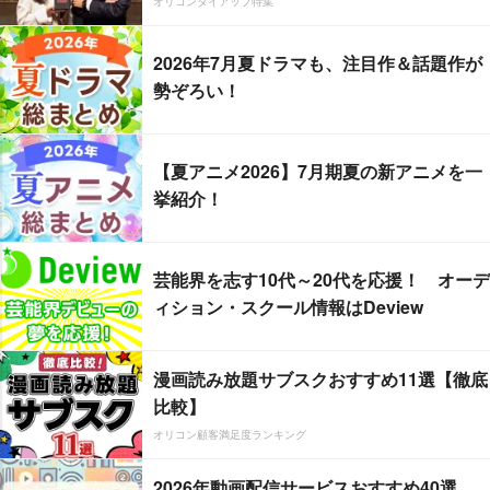
オリコンタイアップ特集
2026年7月夏ドラマも、注目作＆話題作が
勢ぞろい！
【夏アニメ2026】7月期夏の新アニメを一
挙紹介！
芸能界を志す10代～20代を応援！ オーデ
ィション・スクール情報はDeview
漫画読み放題サブスクおすすめ11選【徹底
比較】
オリコン顧客満足度ランキング
2026年動画配信サービスおすすめ40選