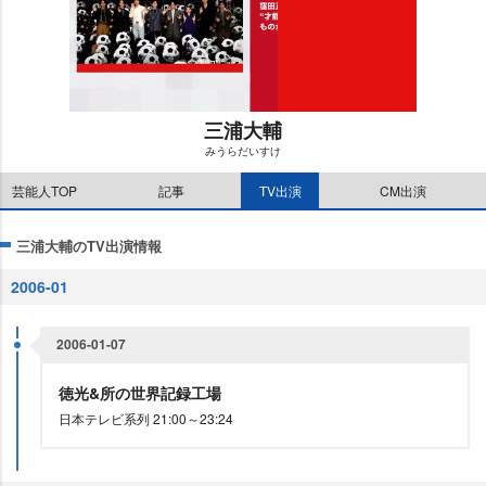
三浦大輔
みうらだいすけ
M
芸能人TOP
記事
TV出演
CM出演
u
t
e
三浦大輔のTV出演情報
2006-01
2006-01-07
徳光&所の世界記録工場
日本テレビ系列 21:00～23:24