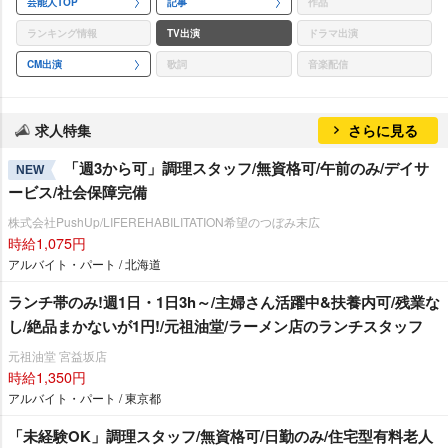
芸能人TOP
記事
作品
ランキング情報
TV出演
ドラマ出演
CM出演
歌詞
音楽配信
求人特集
さらに見る
「週3から可」調理スタッフ/無資格可/午前のみ/デイサ
NEW
ービス/社会保障完備
株式会社PushUp/LIFEREHABILITATION希望のつぼみ末広
時給1,075円
アルバイト・パート / 北海道
ランチ帯のみ!週1日・1日3h～/主婦さん活躍中&扶養内可/残業な
し/絶品まかないが1円!/元祖油堂/ラーメン店のランチスタッフ
元祖油堂 宮益坂店
時給1,350円
アルバイト・パート / 東京都
「未経験OK」調理スタッフ/無資格可/日勤のみ/住宅型有料老人