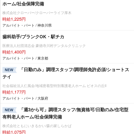
ホーム/社会保障完備
株式会社クローバー/クローバーライフ厚木
時給1,225円
アルバイト・パート / 神奈川県
歯科助手/ブランクOK・駅チカ
医療法人社団清志会 豪徳寺川村デンタルクリニック
時給1,400円
アルバイト・パート / 東京都
「日勤のみ」調理スタッフ/調理師免許必須/ショートス
NEW
テイ
社会福祉法人仁風会/地域密着型特別養護老人ホーム ビオスの丘Ⅱ
時給1,177円
アルバイト・パート / 大阪府
「週3から可」調理スタッフ/無資格可/日勤のみ/住宅型
NEW
有料老人ホーム/社会保障完備
株式会社ともにいきるかい/森の家しらかば
時給1,075円