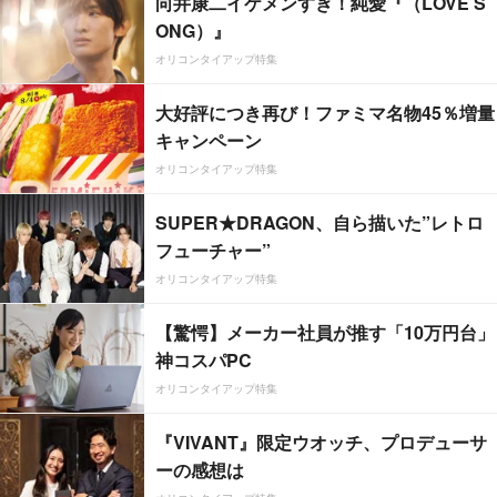
向井康二イケメンすぎ！純愛『（LOVE S
ONG）』
オリコンタイアップ特集
大好評につき再び！ファミマ名物45％増量
キャンペーン
オリコンタイアップ特集
SUPER★DRAGON、自ら描いた”レトロ
フューチャー”
オリコンタイアップ特集
【驚愕】メーカー社員が推す「10万円台」
神コスパPC
オリコンタイアップ特集
『VIVANT』限定ウオッチ、プロデューサ
ーの感想は