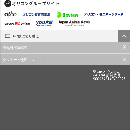
PC版に切り替え
禁無断複写転載
クッキーの使用について
© oricon ME inc.
JASRAC許諾番号：
9009642140Y38026