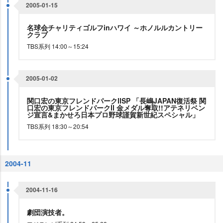
2005-01-15
名球会チャリティゴルフinハワイ ～ホノルルカントリー
クラブ
TBS系列 14:00～15:24
2005-01-02
関口宏の東京フレンドパークⅡSP 「長嶋JAPAN復活祭 関
口宏の東京フレンドパークⅡ 金メダル奪取!!アテネリベン
ジ宣言&まかせろ日本プロ野球謹賀新世紀スペシャル」
TBS系列 18:30～20:54
2004-11
2004-11-16
劇団演技者。