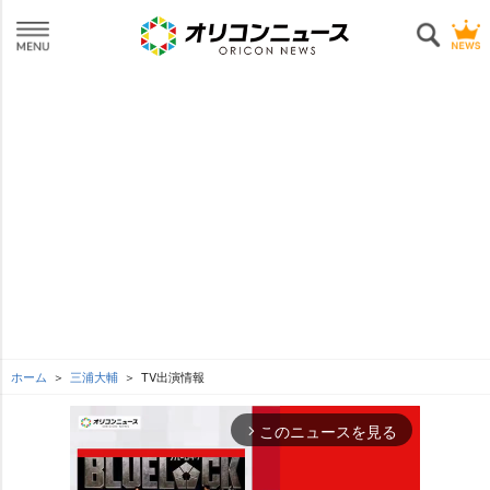
ホーム
三浦大輔
TV出演情報
このニュースを見る
arrow_forward_ios