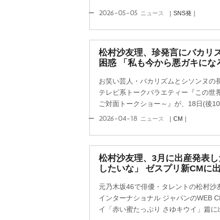
2026-05-05
ニュース
｜SNS発｜
松村沙友理、珍発言にバカリ
困惑 「私も今から悪ガキにな
お笑い芸人・バカリズムとシソンヌの
テレビ系トークバラエティー『この世
ご対面トークショー～』が、18日(後10:0
2026-04-18
ニュース
｜CM｜
松村沙友理、3月に出産発表し
したいな」 ゼスプリ新CMに
元乃木坂46で俳優・タレントの松村沙
インターナショナル ジャパンのWEB 
イ「赤い蜜たっぷり さゆキウイ」篇に出