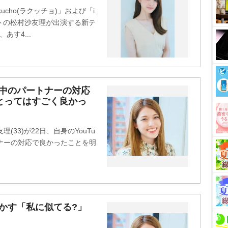
t
cho(ラクッチョ)」および「i
e
ントの松村沙友理が出演する新テ
す4...
娠中のパートナーの対応
とってはすごく良かっ
33)が22日、自身のYouTu
ナーの対応で良かったことを明
かす「私に似てる?」
」