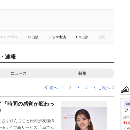
キング情報
TV出演
ドラマ出演
CM出演
歌詞
・速報
ニュース
特集
1
2
3
4
5
前へ
次へ
了「時間の感覚が変わっ
N
フ
練
6のさゆりんごこと松村沙友理(3
時給
ギー&ライフ新サービス『auでん
アル