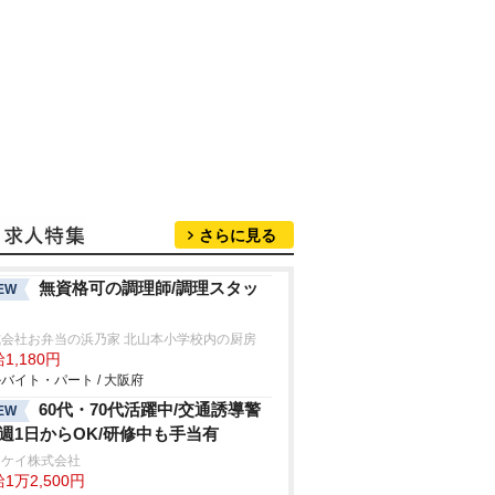
さらに見る
無資格可の調理師/調理スタッ
EW
式会社お弁当の浜乃家 北山本小学校内の厨房
1,180円
バイト・パート / 大阪府
60代・70代活躍中/交通誘導警
EW
/週1日からOK/研修中も手当有
イケイ株式会社
1万2,500円