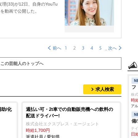
33)が12日、自身のYouTu
子を動画で公開した。
1
2
3
4
5
前へ
次へ
この芸能人のトップへ
N
フ
求人検索
株
時給
アル
助/化
週払い可・2t車での自動販売機への飲料の
N
配送ドライバー!
備
株式会社エクスプレス・エージェント
テ
時給1,700円
日給
派遣社員 / 愛知県