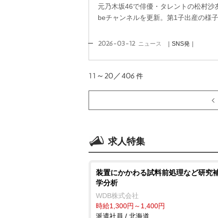
元乃木坂46で俳優・タレントの松村沙友理(
beチャンネルを更新。第1子出産の様
2026-03-12
ニュース
｜SNS発｜
11～20／406
件
求人特集
装置にかかわる試料前処理など研究補
学分析
WDB株式会社
時給1,300円～1,400円
派遣社員 / 北海道