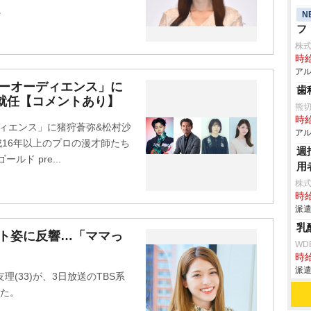
。
N
フ
株式
時給
アル
ーパーオーディエンス」に
歯
就任【コメントあり】
熊
時給
ーディエンス」に猪狩蒼弥&松村沙
アル
成16年以上のプロの漫才師たち
週
ド pre...
用
株
時給
派遣
乳
イト姿に反響…「ママっ
WD
時給
派遣
(33)が、3日放送のTBS系
した。