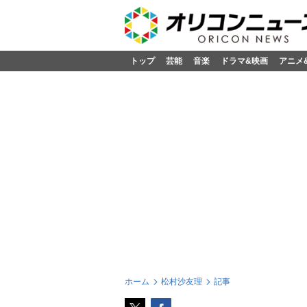
トップ
芸能
音楽
ドラマ&映画
アニメ
ホーム
松村沙友理
記事