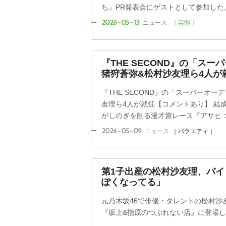
ち』PR発表会にゲストとして参加した
2026-05-13
ニュース
｜芸能｜
『THE SECOND』の「ス
猪狩蒼弥&松村沙友理ら4人が
『THE SECOND』の「スーパーオ
友理ら4人が就任【コメントあり】 結
がしのぎを削る漫才賞レース『アサヒ ゴール
2026-05-09
ニュース
｜バラエティ｜
第1子出産の松村沙友理、バ
ぽくなってる」
元乃木坂46で俳優・タレントの松村沙友理
『坂上&指原のつぶれない店』に登場