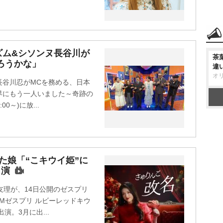
ズム&シソンヌ長谷川が
茶
ろうかな」
違
オ
長谷川忍がMCを務める、日本
界にもう一人いました～奇跡の
0～)に放...
た娘「“こキウイ姫”に
出演
友理が、14日公開のゼスプリ
CMゼスプリ ルビーレッドキウ
演。3月に出...