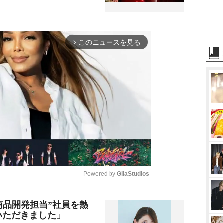
このニュースを見る
arrow_forward_ios
Powered by 
GliaStudios
M
商品開発担当”社員を熱
いただきました」
u