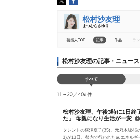
松村沙友理
まつむらさゆり
芸能人TOP
記事
作品
ラン
松村沙友理の記事・ニュース
すべて
11～20／406
件
松村沙友理、午後3時に1日終
た」 母親になり生活が一変
タレントの横澤夏子(35)、元乃木坂4
3)が13日、都内で行われたauエネル