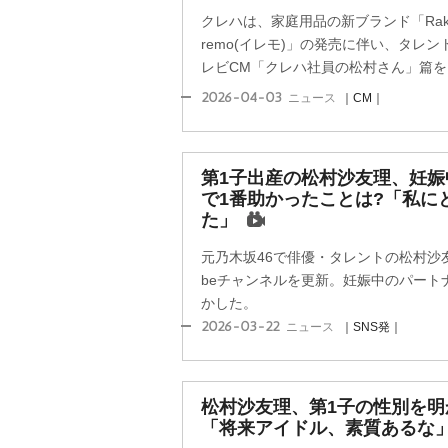
クレハは、家庭用品の新ブランド「Raku
remo(イレモ)」の発売に伴い、タレ
レビCM「クレハ社員の松村さん」篇を、あ
2026-04-03
ニュース
｜CM｜
第1子出産の松村沙友理、妊
で1番助かったことは?「私に
た」
元乃木坂46で俳優・タレントの松村沙友理(
beチャンネルを更新。妊娠中のパート
かした。
2026-03-22
ニュース
｜SNS発｜
松村沙友理、第1子の性別を明
「将来アイドル、素質あるな