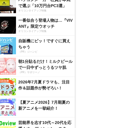
で選ぶ「10万円台PC3選」
オリコンタイアップ特集
一番似合う登場人物は…『VIV
ANT』限定ウオッチ
オリコンタイアップ特集
自販機にピッ！ですぐに買え
ちゃう
（PR）ジハンピ
朝1分貼るだけ！ミルクピール
で一日中ずっとうるツヤ肌
（PR）サボリーノ
2026年7月夏ドラマも、注目
作＆話題作が勢ぞろい！
【夏アニメ2026】7月期夏の
新アニメを一挙紹介！
芸能界を志す10代～20代を応