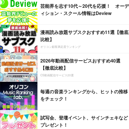
芸能界を志す10代～20代を応援！ オーデ
ィション・スクール情報はDeview
漫画読み放題サブスクおすすめ11選【徹底
比較】
オリコン顧客満足度ランキング
2026年動画配信サービスおすすめ40選
【徹底比較】
CS動画配信サービス20選
毎週の音楽ランキングから、ヒットの推移
をチェック！
試写会、登壇イベント、サインチェキなど
プレゼント！