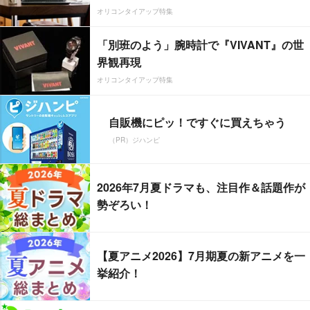
オリコンタイアップ特集
「別班のよう」腕時計で『VIVANT』の世
界観再現
オリコンタイアップ特集
自販機にピッ！ですぐに買えちゃう
（PR）ジハンピ
2026年7月夏ドラマも、注目作＆話題作が
勢ぞろい！
【夏アニメ2026】7月期夏の新アニメを一
挙紹介！