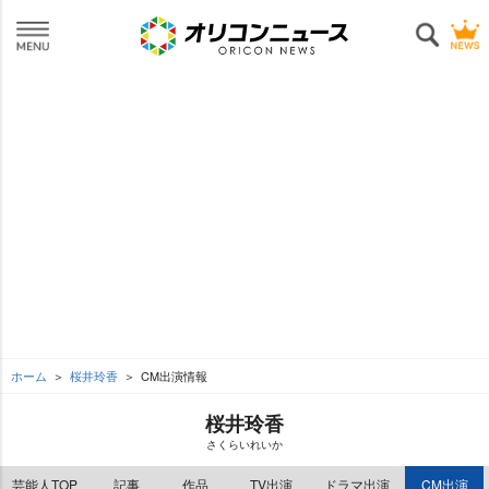
ホーム
桜井玲香
CM出演情報
桜井玲香
さくらいれいか
芸能人TOP
記事
作品
TV出演
ドラマ出演
CM出演