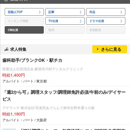
芸能人TOP
記事
作品
ランキング情報
TV出演
ドラマ出演
CM出演
歌詞
音楽配信
求人特集
さらに見る
歯科助手/ブランクOK・駅チカ
医療法人社団清志会 豪徳寺川村デンタルクリニック
時給1,400円
アルバイト・パート / 東京都
「週2から可」調理スタッフ/調理師免許必須/午前のみ/デイサー
ビス
アデランテ 株式会社/宅老所あでらんて林寺生野本通りの家
時給1,180円
アルバイト・パート / 大阪府