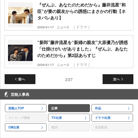
『ぜんぶ、あなたのためだから』藤井流星“和
臣”が妻の親友からの誘惑にまさかの行動【ネ
タバレあり】
｜ドラマ｜
2026-01-17
ニュース
“新郎”藤井流星を“新婦の親友”大原優乃が誘惑
「仕掛けがいがありました」『ぜんぶ、あなた
のためだから』第2話あらすじ
｜ドラマ｜
2026-01-17
ニュース
前へ
2/27
次へ
芸能人事典
芸能人TOP
記事
作品
ランキング情報
TV出演
ドラマ出演
CM出演
歌詞
音楽配信