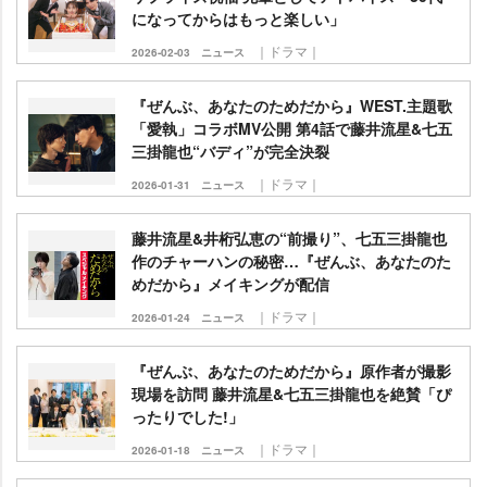
になってからはもっと楽しい」
｜ドラマ｜
2026-02-03
ニュース
『ぜんぶ、あなたのためだから』WEST.主題歌
「愛執」コラボMV公開 第4話で藤井流星&七五
三掛龍也“バディ”が完全決裂
｜ドラマ｜
2026-01-31
ニュース
藤井流星&井桁弘恵の“前撮り”、七五三掛龍也
作のチャーハンの秘密…『ぜんぶ、あなたのた
めだから』メイキングが配信
｜ドラマ｜
2026-01-24
ニュース
『ぜんぶ、あなたのためだから』原作者が撮影
現場を訪問 藤井流星&七五三掛龍也を絶賛「ぴ
ったりでした!」
｜ドラマ｜
2026-01-18
ニュース