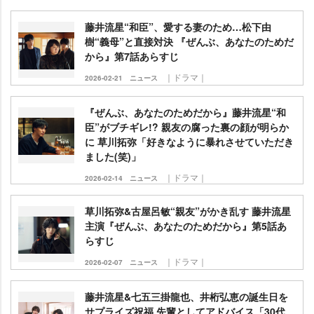
藤井流星“和臣”、愛する妻のため…松下由
樹“義母”と直接対決 『ぜんぶ、あなたのためだ
から』第7話あらすじ
｜ドラマ｜
2026-02-21
ニュース
『ぜんぶ、あなたのためだから』藤井流星“和
臣”がブチギレ!? 親友の腐った裏の顔が明らか
に 草川拓弥「好きなように暴れさせていただき
ました(笑)」
｜ドラマ｜
2026-02-14
ニュース
草川拓弥&古屋呂敏“親友”がかき乱す 藤井流星
主演『ぜんぶ、あなたのためだから』第5話あ
らすじ
｜ドラマ｜
2026-02-07
ニュース
藤井流星&七五三掛龍也、井桁弘恵の誕生日を
サプライズ祝福 先輩としてアドバイス「30代