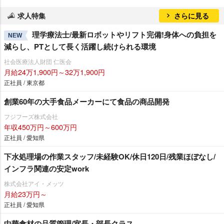
求人特集
さらに見る
理学療法士/最新ロボットやリフト完備!身体への負担を
NEW
減らし、PTとして長く活躍し続けられる環境
社会医療法人財団 仁医会
月給24万1,900円～32万1,900円
正社員 / 東京都
創業60年の大手食品メーカーにて食品の商品開発
フジフーズ株式会社
年収450万円～600万円
正社員 / 愛知県
下水処理場の作業スタッフ/未経験OK/休日120日/残業ほぼなし/
インフラ関連の安定work
株式会社アイ・メッツ
月給23万円～
正社員 / 愛知県
中華食材の品質管理/室長・部長クラス