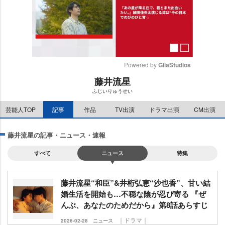
Powered by 
GliaStudios
藤井流星
M
ふじいりゅうせい
u
t
芸能人TOP
記事
作品
TV出演
ドラマ出演
CM出演
e
藤井流星の記事・ニュース・速報
すべて
ニュース
特集
藤井流星“和臣”&井桁弘恵“沙也香”、甘い結
婚生活を開始も…不穏な陰が忍び寄る 『ぜ
んぶ、あなたのためだから』第8話あらすじ
｜ドラマ｜
2026-02-28
ニュース