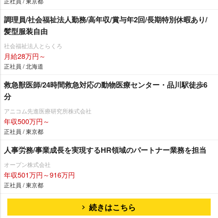
正社員 / 東京都
調理員/社会福祉法人勤務/高年収/賞与年2回/長期特別休暇あり/
髪型服装自由
社会福祉法人とらくろ
月給28万円～
正社員 / 北海道
救急獣医師/24時間救急対応の動物医療センター・品川駅徒歩6
分
アニコム先進医療研究所株式会社
年収500万円～
正社員 / 東京都
人事労務/事業成長を実現するHR領域のパートナー業務を担当
オープン株式会社
年収501万円～916万円
正社員 / 東京都
続きはこちら