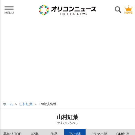
ホーム
山村紅葉
TV出演情報
山村紅葉
まむらもみじ
芸能人TOP
記事
作品
TV出演
ドラマ出演
CM出演