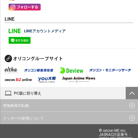
LINE
LINEアカウントメディア
PC版に切り替え
禁無断複写転載
クッキーの使用について
© oricon ME inc.
JASRAC許諾番号：