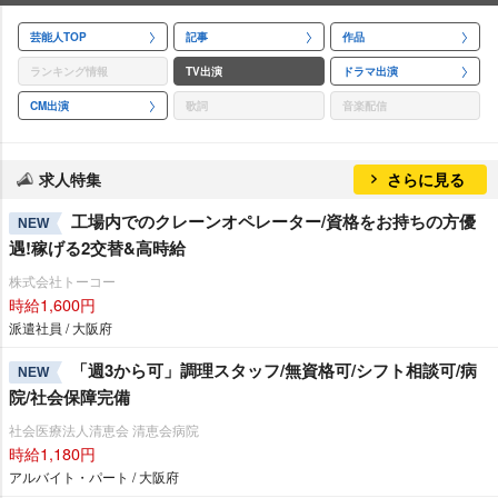
芸能人TOP
記事
作品
ランキング情報
TV出演
ドラマ出演
CM出演
歌詞
音楽配信
求人特集
さらに見る
工場内でのクレーンオペレーター/資格をお持ちの方優
NEW
遇!稼げる2交替&高時給
株式会社トーコー
時給1,600円
派遣社員 / 大阪府
「週3から可」調理スタッフ/無資格可/シフト相談可/病
NEW
院/社会保障完備
社会医療法人清恵会 清恵会病院
時給1,180円
アルバイト・パート / 大阪府