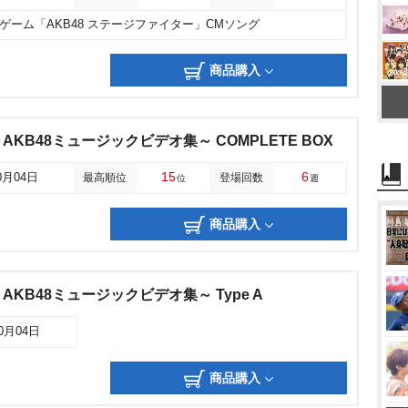
ゲーム「AKB48 ステージファイター」CMソング
商品購入
KB48ミュージックビデオ集～ COMPLETE BOX
15
6
0月04日
最高順位
登場回数
位
週
商品購入
KB48ミュージックビデオ集～ Type A
10月04日
商品購入