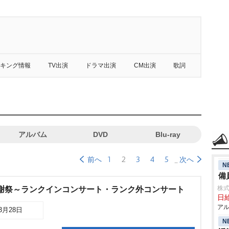
キング情報
TV出演
ドラマ出演
CM出演
歌詞
アルバム
DVD
Blu-ray
1
2
3
4
5
前へ
次へ
N
備
株式
感謝祭～ランクインコンサート・ランク外コンサート
日給
アル
03月28日
N