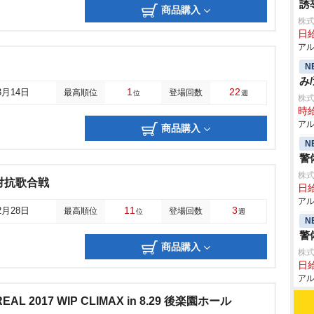
誘
商品購入
株式
日給
アル
N
み
1
22
3月14日
最高順位
登場回数
位
週
株
時給
アル
商品購入
N
警
株式
白対抗歌合戦
日給
アル
11
3
2月28日
最高順位
登場回数
位
週
N
警
商品購入
株式
日給
アル
AL 2017 WIP CLIMAX in 8.29 後楽園ホール