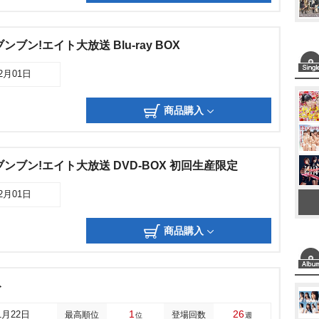
ンブン!エイト大放送 Blu-ray BOX
12月01日
商品購入
のブンブン!エイト大放送 DVD-BOX 初回生産限定
12月01日
商品購入
ト
1
26
1月22日
最高順位
登場回数
位
週