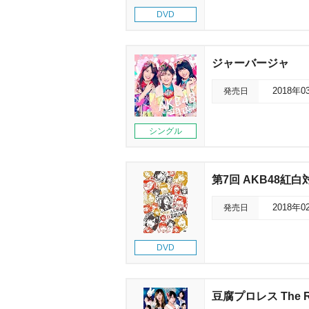
DVD
ジャーバージャ
発売日
2018年0
シングル
第7回 AKB48紅
発売日
2018年0
DVD
豆腐プロレス The RE