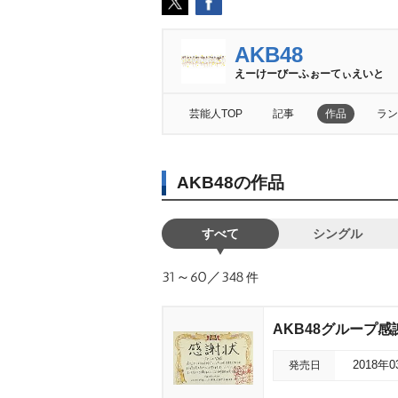
AKB48
えーけーびーふぉーてぃえいと
芸能人TOP
記事
作品
ラン
AKB48の作品
すべて
シングル
31～60／348
件
AKB48グループ
発売日
2018年