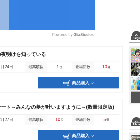
Powered by 
GliaStudios
M
の夜明けを知っている
u
1
10
1月24日
最高順位
登場回数
位
週
t
e
商品購入
ート～みんなの夢が叶いますように～(数量限定版)
10
5
2月27日
最高順位
登場回数
位
週
商品購入