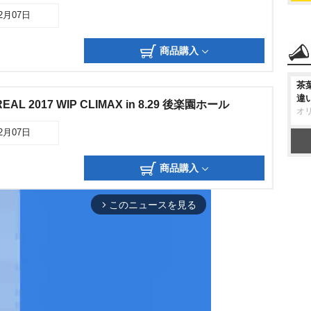
02月07日
商品購入
茶
違
AL 2017 WIP CLIMAX in 8.29 後楽園ホール
オ
02月07日
商品購入
このニュースを見る
arrow_forward_ios