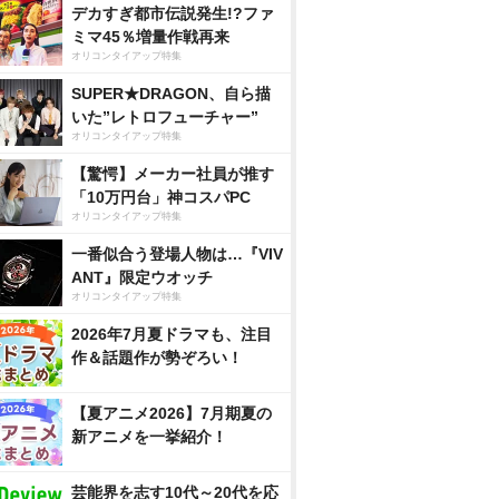
デカすぎ都市伝説発生!?ファ
ミマ45％増量作戦再来
オリコンタイアップ特集
SUPER★DRAGON、自ら描
いた”レトロフューチャー”
オリコンタイアップ特集
【驚愕】メーカー社員が推す
「10万円台」神コスパPC
オリコンタイアップ特集
一番似合う登場人物は…『VIV
ANT』限定ウオッチ
オリコンタイアップ特集
2026年7月夏ドラマも、注目
作＆話題作が勢ぞろい！
【夏アニメ2026】7月期夏の
新アニメを一挙紹介！
芸能界を志す10代～20代を応