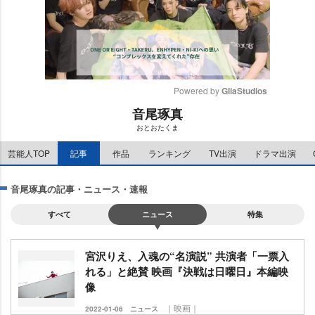
Powered by 
GliaStudios
音尾琢真
M
おとおたくま
u
t
芸能人TOP
記事
作品
ランキング
TV出演
ドラマ出演
e
音尾琢真の記事・ニュース・速報
すべて
ニュース
特集
宮沢りえ、入魂の“名演説” 共演者「一票入
れる」と絶賛 映画『決戦は日曜日』本編映
像
｜映画｜
2022-01-06
ニュース