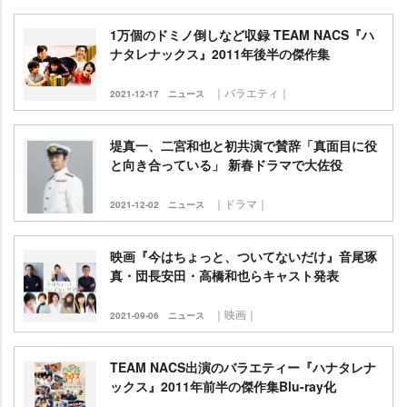
1万個のドミノ倒しなど収録 TEAM NACS『ハ
ナタレナックス』2011年後半の傑作集
｜バラエティ｜
2021-12-17
ニュース
堤真一、二宮和也と初共演で賛辞「真面目に役
と向き合っている」 新春ドラマで大佐役
｜ドラマ｜
2021-12-02
ニュース
映画『今はちょっと、ついてないだけ』音尾琢
真・団長安田・高橋和也らキャスト発表
｜映画｜
2021-09-06
ニュース
TEAM NACS出演のバラエティー『ハナタレナ
ックス』2011年前半の傑作集Blu-ray化