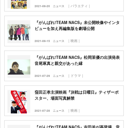
｜バラエティ｜
2021-08-20
ニュース
『がんばれ!TEAM NACS』未公開映像やインタ
ビューを加え再編集版を劇場公開
｜映画｜
2021-08-15
ニュース
『がんばれ!TEAM NACS』松岡茉優の出演発表
音尾琢真と親交があった縁
｜ドラマ｜
2021-07-29
ニュース
窪田正孝主演映画『決戦は日曜日』ティザーポ
スター、場面写真解禁
｜映画｜
2021-07-28
ニュース
『がんばれ!TEAM NACS』吉田羊が再登場、音