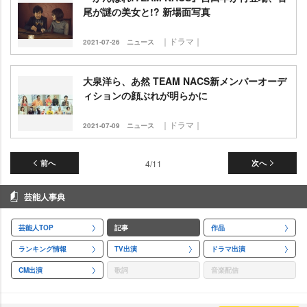
尾が謎の美女と!? 新場面写真
｜ドラマ｜
2021-07-26
ニュース
大泉洋ら、あ然 TEAM NACS新メンバーオーデ
ィションの顔ぶれが明らかに
｜ドラマ｜
2021-07-09
ニュース
前へ
4/11
次へ
芸能人事典
芸能人TOP
記事
作品
ランキング情報
TV出演
ドラマ出演
CM出演
歌詞
音楽配信