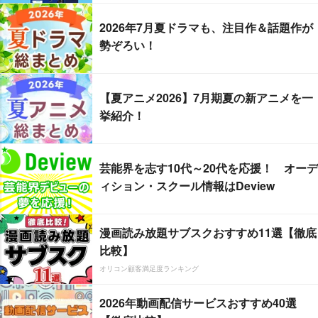
2026年7月夏ドラマも、注目作＆話題作が
勢ぞろい！
【夏アニメ2026】7月期夏の新アニメを一
挙紹介！
芸能界を志す10代～20代を応援！ オーデ
ィション・スクール情報はDeview
漫画読み放題サブスクおすすめ11選【徹底
比較】
オリコン顧客満足度ランキング
2026年動画配信サービスおすすめ40選