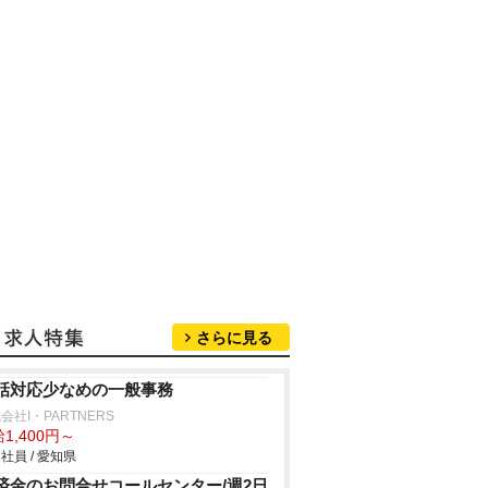
さらに見る
話対応少なめの一般事務
会社I・PARTNERS
1,400円～
社員 / 愛知県
済金のお問合せコールセンター/週2日