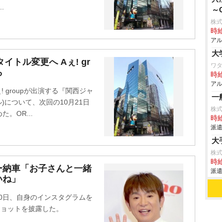
.
～
株式
時給
アル
大
トル変更へ Aぇ! gr
ワタ
ら
時給
アル
! groupが出演する『関西ジャ
一
ル)について、次回の10月21日
株式
。OR...
時給
派遣
大
株式
時給
ー納車「お子さんと一緒
派遣
いね」
30日、自身のインスタグラムを
ショットを披露した。