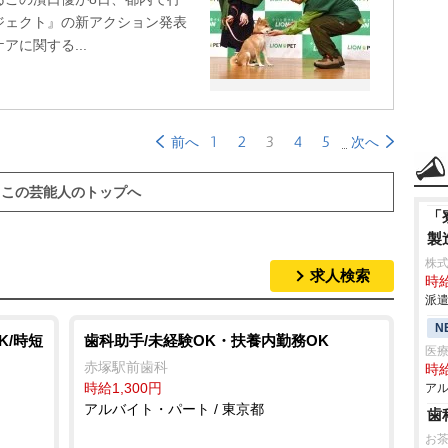
ジェクト』の新アクション発表
に関する...
1
2
3
4
5
前へ
次へ
この芸能人のトップへ
「
製
株
求人検索
時給
派遣
N
K/時短
歯科助手/未経験OK・扶養内勤務OK
医
赤塚駅前歯科
時給
時給1,300円
アル
アルバイト・パート / 東京都
歯
お