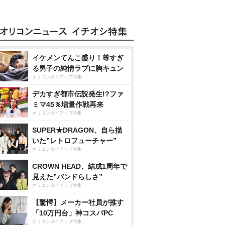
イケメンてんこ盛り！尊すぎ
る男子の純情ラブに胸キュン
オリコンタイアップ特集
デカすぎ都市伝説発生!?ファ
ミマ45％増量作戦再来
オリコンタイアップ特集
SUPER★DRAGON、自ら描
いた”レトロフューチャー”
オリコンタイアップ特集
CROWN HEAD、結成1周年で
見えた”バンドらしさ”
オリコンタイアップ特集
【驚愕】メーカー社員が推す
「10万円台」神コスパPC
オリコンタイアップ特集