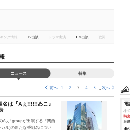
キング情報
TV出演
ドラマ出演
CM出演
歌詞
報
ニュース
特集
1
2
3
4
5
前へ
次へ
は『Aぇ!!!!!!ゐこ』
電
表
株式
時給
Aぇ! groupが出演する『関西
派遣
ローカル)の新たな番組名につい
共