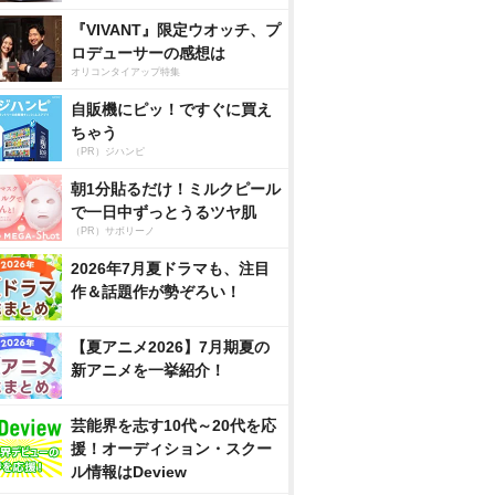
『VIVANT』限定ウオッチ、プ
ロデューサーの感想は
オリコンタイアップ特集
自販機にピッ！ですぐに買え
ちゃう
（PR）ジハンピ
朝1分貼るだけ！ミルクピール
で一日中ずっとうるツヤ肌
（PR）サボリーノ
2026年7月夏ドラマも、注目
作＆話題作が勢ぞろい！
【夏アニメ2026】7月期夏の
新アニメを一挙紹介！
芸能界を志す10代～20代を応
援！オーディション・スクー
ル情報はDeview