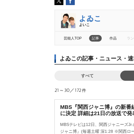
よゐこ
よいこ
芸能人TOP
記事
作品
ラン
よゐこの記事・ニュース・速
すべて
21～30／172
件
MBS『関西ジャニ博』の新番組名
に決定 詳細は21日の放送で発
MBSテレビは12日、関西ジャニーズJr.の
ジャニ博』(毎週土曜 深1:28 ※関西