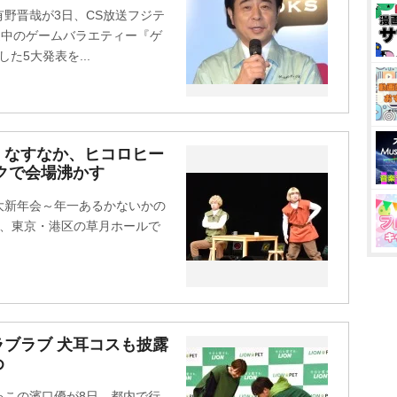
野晋哉が3日、CS放送フジテ
放送中のゲームバラエティー『ゲ
た5大発表を...
、なすなか、ヒコロヒー
クで会場沸かす
大新年会～年一あるかないかの
日、東京・港区の草月ホールで
ブラブ 犬耳コスも披露
め
ゐこの濱口優が8日、都内で行