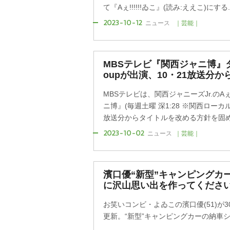
て『Aぇ!!!!!!ゐこ』(読み:ええこ)にする..
2023-10-12
ニュース
｜芸能｜
MBSテレビ『関西ジャニ博』タイ
oupが出演、10・21放送分か
MBSテレビは、関西ジャニーズJr.のAぇ
ニ博』(毎週土曜 深1:28 ※関西ローカ
放送分からタイトルを改める方針を固めた
2023-10-02
ニュース
｜芸能｜
濱口優“新型”キャンピングカ
に沢山思い出を作ってくださ
お笑いコンビ・よゐこの濱口優(51)が
更新。“新型”キャンピングカーの納車