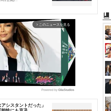
このニュースを見る
arrow_forward_ios
Powered by 
GliaStudios
M
はアシスタントだった」
可能性にも言及
u