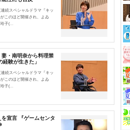
t
2夜連続スペシャルドラマ『キッ
e
ク会がこのほど開催され、よゐ
子(...
、妻・南明奈から料理禁
の経験が生きた」
2夜連続スペシャルドラマ『キッ
ク会がこのほど開催され、よゐ
子(...
を宣言 『ゲームセンタ