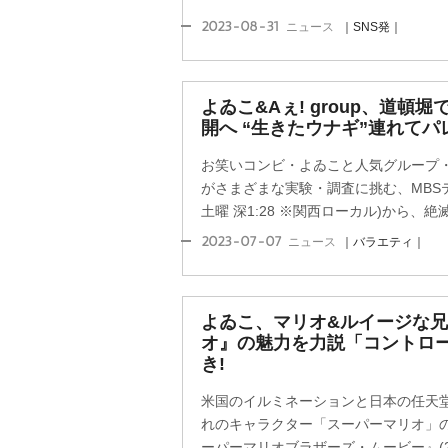
2023-08-31
ニュース
｜SNS発｜
よゐこ&Aぇ! group、道頓
開へ “生きたウナギ”連れてパ
お笑いコンビ・よゐこと人気グループ・Aぇ!
がさまざまな実験・調査に挑む、MBS
土曜 深1:28 ※関西ローカル)から、絶滅
2023-07-07
ニュース
｜バラエティ｜
よゐこ、マリオ&ルイージな兄
オ』の魅力を力説「コントロ
き!
米国のイルミネーションと日本の任天
れのキャラクター「スーパーマリオ」
ーパーマリオブラザーズ・ムービー』(28