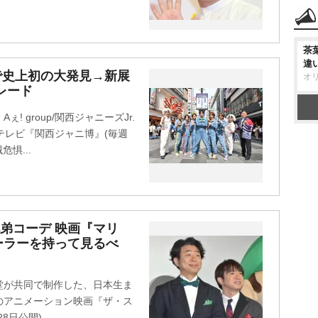
茶
違
堀で史上初の大発見→新展
オ
レード
 group/関西ジャニーズJr.
テレビ『関西ジャニ博』(毎週
危惧...
弟コーデ 映画『マリ
ーラーを持って見るべ
堂が共同で制作した、日本生ま
のアニメーション映画『ザ・ス
日公開)...