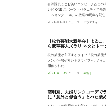
有野課長ことお笑いコンビ・よゐこの有
レビ ONE スポーツ・バラエティで
ームセンターCX』の放送20周年を記念し
2023-03-03
ニュース
｜バラエティ｜
【松竹芸能大新年会】よゐこ
ら豪華芸人ズラリ ネタとトー
松竹芸能が主催するライブ『松竹芸能
メンバー勢ぞろいネタライブ～』が7
開催された。
2023-01-08
ニュース
｜芸能｜
南明奈、夫婦リンクコーデでラ
に「意外と似合う」とべた褒
タレントの南明奈とお笑いコンビ・よ