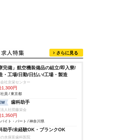
さらに見る
寮完備」航空機装備品の組立/即入寮/
造・工場/日勤/日払い/工場・製造
式会社京栄センター
1,300円
社員 / 東京都
歯科助手
EW
療法人社団藤栄会
1,350円
バイト・パート / 神奈川県
科助手/未経験OK・ブランクOK
茶の水保富歯科医院