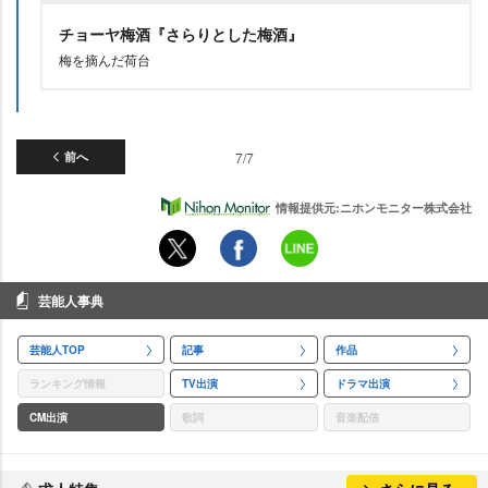
チョーヤ梅酒『さらりとした梅酒』
梅を摘んだ荷台
前へ
7/7
情報提供元:ニホンモニター株式会社
芸能人事典
芸能人TOP
記事
作品
ランキング情報
TV出演
ドラマ出演
CM出演
歌詞
音楽配信