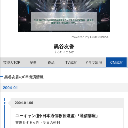
Powered by 
GliaStudios
黒谷友香
M
くろたにともか
u
t
芸能人TOP
記事
作品
TV出演
ドラマ出演
CM出演
e
黒谷友香のCM出演情報
2004-01
2004-01-06
ユーキャン(旧:日本通信教育連盟)『通信講座』
書道をする女性・明日の朝刊