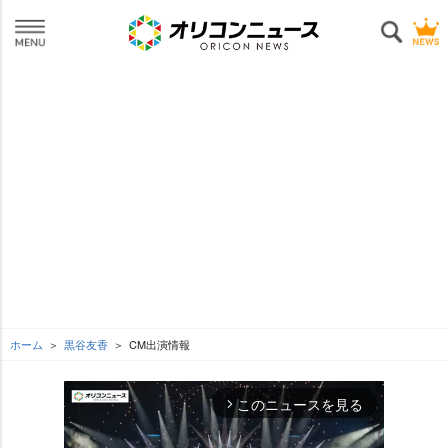
ホーム
黒谷友香
CM出演情報
このニュースを見る
arrow_forward_ios