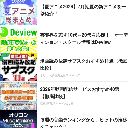
【夏アニメ2026】7月期夏の新アニメを一
挙紹介！
芸能界を志す10代～20代を応援！ オーデ
ィション・スクール情報はDeview
漫画読み放題サブスクおすすめ11選【徹底
比較】
オリコン顧客満足度ランキング
2026年動画配信サービスおすすめ40選
【徹底比較】
CS動画配信サービス20選
毎週の音楽ランキングから、ヒットの推移
をチェック！