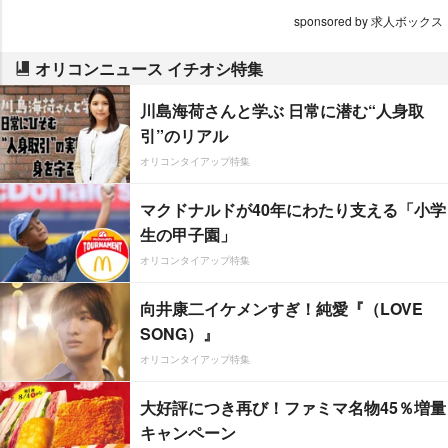
sponsored by 求人ボックス
オリコンニュース イチオシ特集
川島海荷さんと学ぶ 日常に潜む“人身取
引”のリアル
オリコンタイアップ特集
マクドナルドが40年にわたり支える「小学
生の甲子園」
オリコンタイアップ特集
向井康二イケメンすぎ！純愛『（LOVE
SONG）』
オリコンタイアップ特集
大好評につき再び！ファミマ名物45％増量
キャンペーン