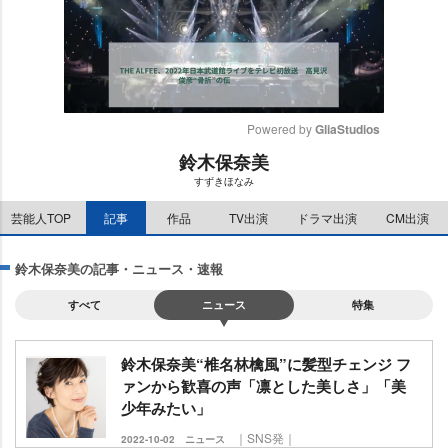
Powered by 
GliaStudios
鈴木保奈美
M
すずきほなみ
u
t
芸能人TOP
記事
作品
TV出演
ドラマ出演
CM出演
e
鈴木保奈美の記事・ニュース・速報
すべて
ニュース
特集
鈴木保奈美“椎名林檎風”に髪型チェンジ フ
ァンから歓喜の声「凛とした美しさ」「美
少年みたい」
｜SNS発｜
2022-10-02
ニュース