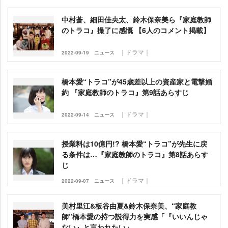
中村蒼、細田佳央太、鈴木保奈美ら『家庭教師
のトラコ』撮了に感慨 【6人のコメント掲載】
｜ドラマ｜
2022-09-19
ニュース
橋本愛“トラコ”が45歳差以上の資産家と電撃婚
約 『家庭教師のトラコ』第9話あらすじ
｜ドラマ｜
2022-09-14
ニュース
授業料は10億円!? 橋本愛“トラコ”が先生に戻
る条件は…『家庭教師のトラコ』第8話あらす
じ
｜ドラマ｜
2022-09-07
ニュース
美村里江&板谷由夏&鈴木保奈美、“家庭教
師”橋本愛の持つ説得力を実感「『いいんじゃ
ない』と言われたい」