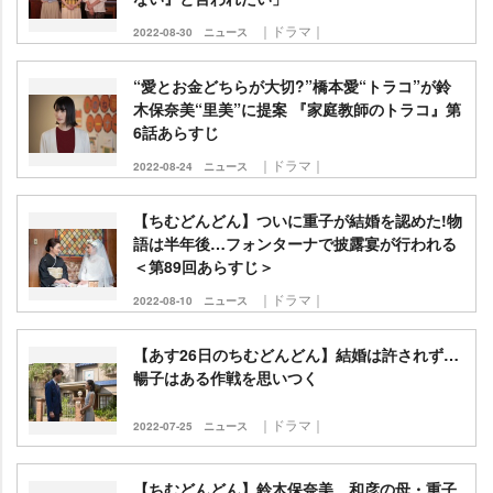
｜ドラマ｜
2022-08-30
ニュース
“愛とお金どちらが大切?”橋本愛“トラコ”が鈴
木保奈美“里美”に提案 『家庭教師のトラコ』第
6話あらすじ
｜ドラマ｜
2022-08-24
ニュース
【ちむどんどん】ついに重子が結婚を認めた!物
語は半年後…フォンターナで披露宴が行われる
＜第89回あらすじ＞
｜ドラマ｜
2022-08-10
ニュース
【あす26日のちむどんどん】結婚は許されず…
暢子はある作戦を思いつく
｜ドラマ｜
2022-07-25
ニュース
【ちむどんどん】鈴木保奈美、和彦の母・重子