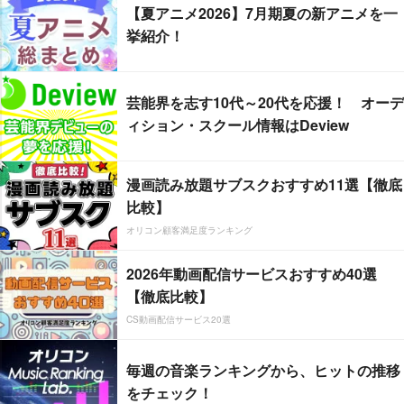
【夏アニメ2026】7月期夏の新アニメを一
挙紹介！
芸能界を志す10代～20代を応援！ オーデ
ィション・スクール情報はDeview
漫画読み放題サブスクおすすめ11選【徹底
比較】
オリコン顧客満足度ランキング
2026年動画配信サービスおすすめ40選
【徹底比較】
CS動画配信サービス20選
毎週の音楽ランキングから、ヒットの推移
をチェック！