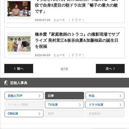
役で自身3度目の朝ドラ出演「暢子の最大の敵
です」
｜ドラマ｜
2022-07-22
ニュース
橋本愛『家庭教師のトラコ』の撮影現場でサプ
ライズ 美村里江&板谷由夏&加藤柚凪の誕生日
を祝福
｜ドラマ｜
2022-06-25
ニュース
前へ
6/15
次へ
芸能人事典
芸能人TOP
記事
作品
ランキング情報
TV出演
ドラマ出演
CM出演
歌詞
音楽配信