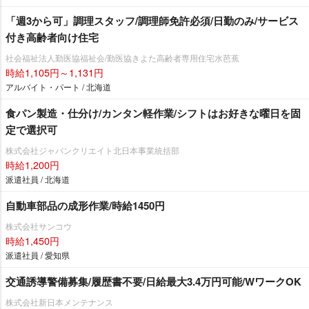
「週3から可」調理スタッフ/調理師免許必須/日勤のみ/サービス
付き高齢者向け住宅
社会福祉法人勤医協福祉会/勤医協きよた高齢者専用住宅水芭蕉
時給1,105円～1,131円
アルバイト・パート / 北海道
食パン製造・仕分け/カンタン軽作業/シフトはお好きな曜日を固
定で選択可
株式会社ジャパンクリエイト北日本事業統括部
時給1,200円
派遣社員 / 北海道
自動車部品の成形作業/時給1450円
株式会社サンコウ
時給1,450円
派遣社員 / 愛知県
交通誘導警備募集/履歴書不要/日給最大3.4万円可能/WワークOK
株式会社新日本メンテナンス