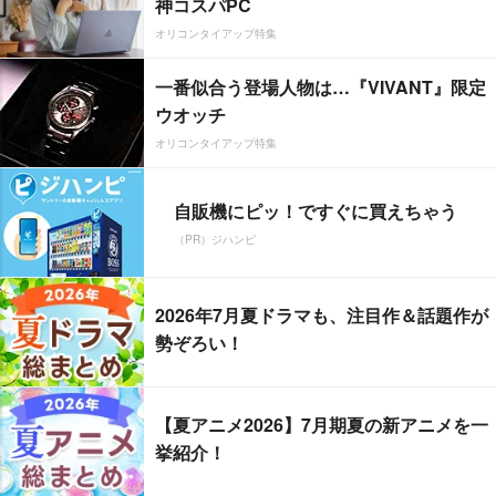
神コスパPC
オリコンタイアップ特集
一番似合う登場人物は…『VIVANT』限定
ウオッチ
オリコンタイアップ特集
自販機にピッ！ですぐに買えちゃう
（PR）ジハンピ
2026年7月夏ドラマも、注目作＆話題作が
勢ぞろい！
【夏アニメ2026】7月期夏の新アニメを一
挙紹介！