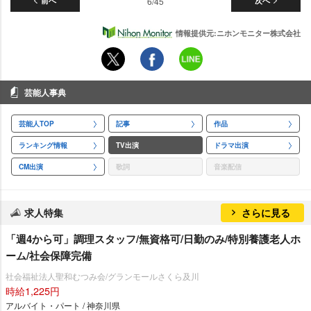
前へ
6/45
次へ
情報提供元:ニホンモニター株式会社
芸能人事典
芸能人TOP
記事
作品
ランキング情報
TV出演
ドラマ出演
CM出演
歌詞
音楽配信
求人特集
さらに見る
「週4から可」調理スタッフ/無資格可/日勤のみ/特別養護老人ホ
ーム/社会保障完備
社会福祉法人聖和むつみ会/グランモールさくら及川
時給1,225円
アルバイト・パート / 神奈川県