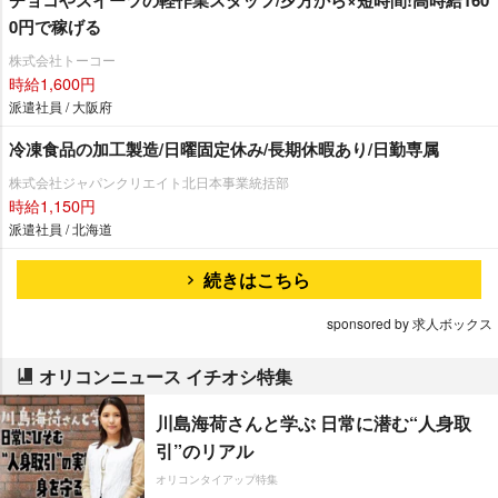
チョコやスイーツの軽作業スタッフ/夕方から×短時間!高時給160
0円で稼げる
株式会社トーコー
時給1,600円
派遣社員 / 大阪府
冷凍食品の加工製造/日曜固定休み/長期休暇あり/日勤専属
株式会社ジャパンクリエイト北日本事業統括部
時給1,150円
派遣社員 / 北海道
続きはこちら
sponsored by 求人ボックス
オリコンニュース イチオシ特集
川島海荷さんと学ぶ 日常に潜む“人身取
引”のリアル
オリコンタイアップ特集