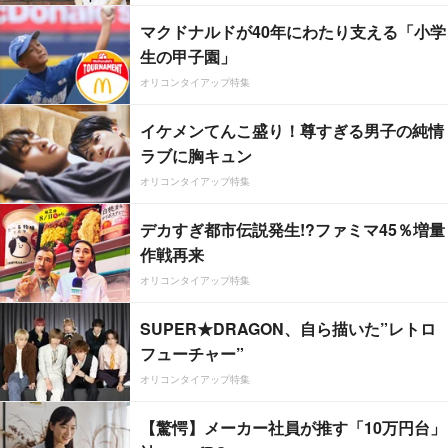
マクドナルドが40年にわたり支える「小学
生の甲子園」
オリコンタイアップ特集
イケメンてんこ盛り！尊すぎる男子の純情
ラブに胸キュン
オリコンタイアップ特集
デカすぎ都市伝説発生!?ファミマ45％増量
作戦再来
オリコンタイアップ特集
SUPER★DRAGON、自ら描いた”レトロ
フューチャー”
オリコンタイアップ特集
【驚愕】メーカー社員が推す「10万円台」