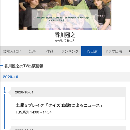
香川照之
かがわてるゆき
M
芸能人TOP
記事
作品
ランキング
TV出演
ドラマ出演
u
t
e
香川照之のTV出演情報
2020-10
2020-10-31
土曜☆ブレイク「クイズ!!試験に出るニュース」
TBS系列 14:00～14:54