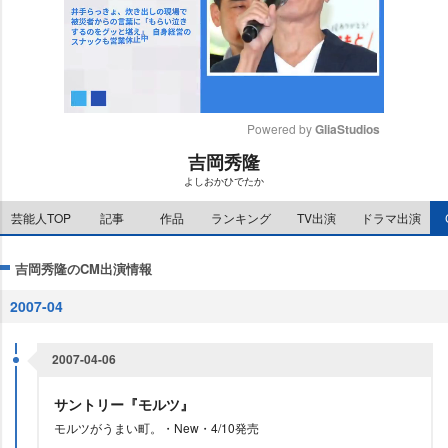
Powered by 
GliaStudios
吉岡秀隆
M
よしおかひでたか
u
t
芸能人TOP
記事
作品
ランキング
TV出演
ドラマ出演
e
吉岡秀隆のCM出演情報
2007-04
2007-04-06
サントリー『モルツ』
モルツがうまい町。・New・4/10発売