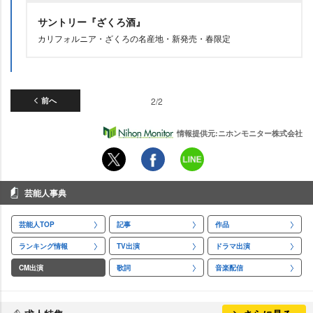
サントリー『ざくろ酒』
カリフォルニア・ざくろの名産地・新発売・春限定
前へ
2/2
情報提供元:ニホンモニター株式会社
芸能人事典
芸能人TOP
記事
作品
ランキング情報
TV出演
ドラマ出演
CM出演
歌詞
音楽配信