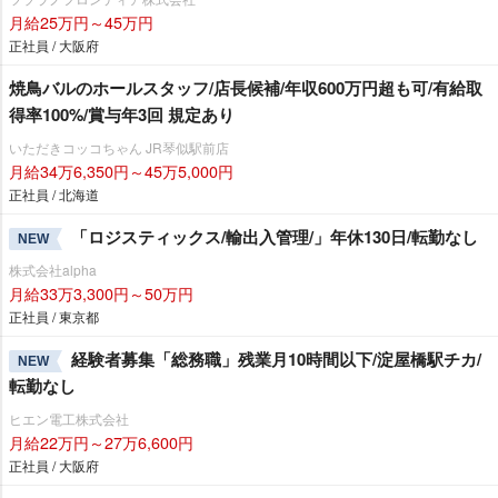
月給25万円～45万円
正社員 / 大阪府
焼鳥バルのホールスタッフ/店長候補/年収600万円超も可/有給取
得率100%/賞与年3回 規定あり
いただきコッコちゃん JR琴似駅前店
月給34万6,350円～45万5,000円
正社員 / 北海道
「ロジスティックス/輸出入管理/」年休130日/転勤なし
NEW
株式会社alpha
月給33万3,300円～50万円
正社員 / 東京都
経験者募集「総務職」残業月10時間以下/淀屋橋駅チカ/
NEW
転勤なし
ヒエン電工株式会社
月給22万円～27万6,600円
正社員 / 大阪府