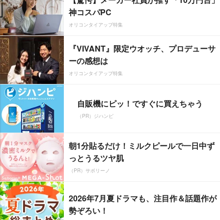
神コスパPC
オリコンタイアップ特集
『VIVANT』限定ウオッチ、プロデューサ
ーの感想は
オリコンタイアップ特集
自販機にピッ！ですぐに買えちゃう
（PR）ジハンピ
朝1分貼るだけ！ミルクピールで一日中ず
っとうるツヤ肌
（PR）サボリーノ
2026年7月夏ドラマも、注目作＆話題作が
勢ぞろい！