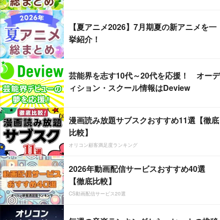
【夏アニメ2026】7月期夏の新アニメを一
挙紹介！
芸能界を志す10代～20代を応援！ オーデ
ィション・スクール情報はDeview
漫画読み放題サブスクおすすめ11選【徹底
比較】
オリコン顧客満足度ランキング
2026年動画配信サービスおすすめ40選
【徹底比較】
CS動画配信サービス20選