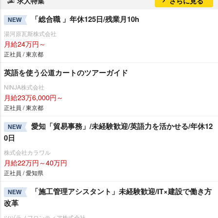
求人特集
さらに見る
「総合職 」年休125日/残業月10h
NEW
湯河原瓦斯株式会社
月給24万円～
正社員 / 東京都
英語を使う公道カートのツアーガイド
NINJA株式会社
月給23万6,000円～
正社員 / 東京都
愛知「貿易事務」/未経験歓迎/英語力を活かせる/年休12
NEW
0日
株式会社カラワル
月給22万円～40万円
正社員 / 愛知県
「施工管理アシスタント」未経験歓迎/IT×建設で働き方
NEW
改革
ツヅラノフロンティア株式会社