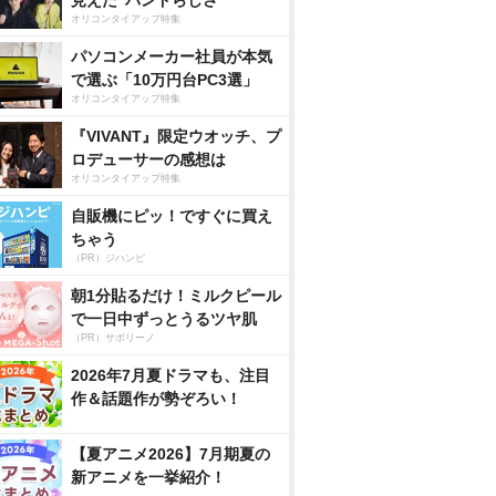
見えた”バンドらしさ”
オリコンタイアップ特集
パソコンメーカー社員が本気
で選ぶ「10万円台PC3選」
オリコンタイアップ特集
『VIVANT』限定ウオッチ、プ
ロデューサーの感想は
オリコンタイアップ特集
自販機にピッ！ですぐに買え
ちゃう
（PR）ジハンピ
朝1分貼るだけ！ミルクピール
で一日中ずっとうるツヤ肌
（PR）サボリーノ
2026年7月夏ドラマも、注目
作＆話題作が勢ぞろい！
【夏アニメ2026】7月期夏の
新アニメを一挙紹介！