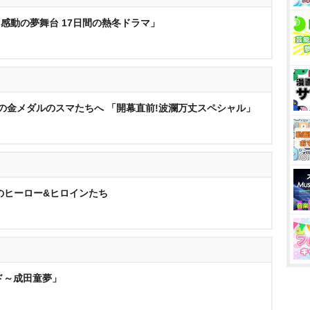
と感動の夢舞台 17日間の熱冬ドラマ」
広の金メダルのスマたちへ 「開幕直前!波瀾万丈スペシャル」
冬のヒーロー&ヒロインたち
ド～成田童夢」