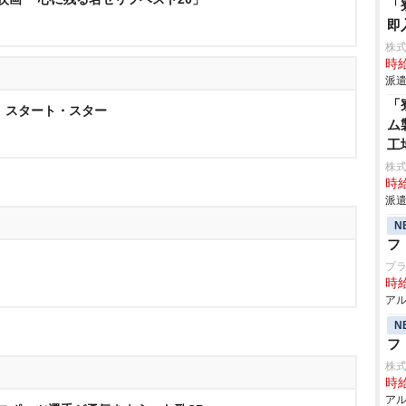
「
即
株
時給
派遣
「
 スタート・スター
ム
工
株
時給
派遣
N
フ
プ
時給
アル
N
フ
株式
時給
アル