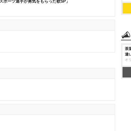
ン!スポーツ選手が勇気をもらった歌SP」
茶
違
オ