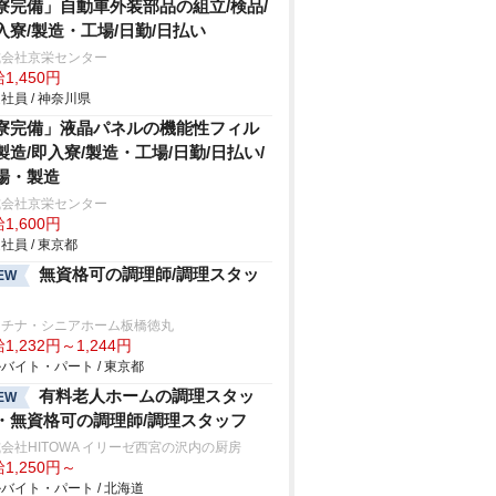
寮完備」自動車外装部品の組立/検品/
入寮/製造・工場/日勤/日払い
式会社京栄センター
1,450円
社員 / 神奈川県
寮完備」液晶パネルの機能性フィル
製造/即入寮/製造・工場/日勤/日払い/
場・製造
式会社京栄センター
1,600円
社員 / 東京都
無資格可の調理師/調理スタッ
EW
ラチナ・シニアホーム板橋徳丸
1,232円～1,244円
バイト・パート / 東京都
有料老人ホームの調理スタッ
EW
・無資格可の調理師/調理スタッフ
会社HITOWA イリーゼ西宮の沢内の厨房
1,250円～
バイト・パート / 北海道