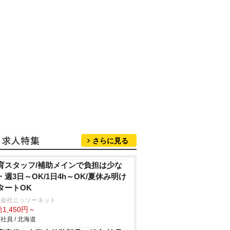
さらに見る
育スタッフ/補助メインで負担は少な
・週3日～OK/1日4h～OK/夏休み明け
タートOK
式会社ニッソーネット
1,450円～
社員 / 北海道