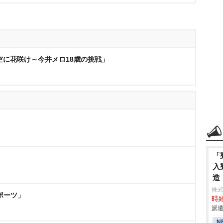
空に花咲け～今井メロ18歳の挑戦」
「
入
造
株
ポーツ」
時給
派遣
N