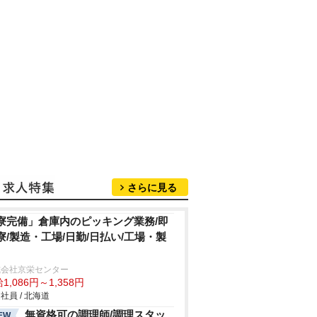
さらに見る
寮完備」倉庫内のピッキング業務/即
寮/製造・工場/日勤/日払い/工場・製
式会社京栄センター
1,086円～1,358円
社員 / 北海道
無資格可の調理師/調理スタッ
EW