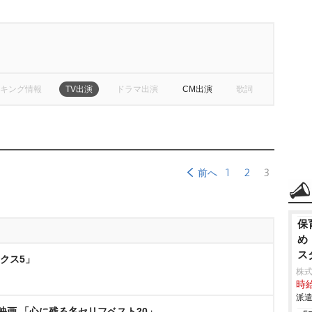
キング情報
TV出演
ドラマ出演
CM出演
歌詞
1
2
3
前へ
保
め
ス
クス5」
株
時給
派遣
映画 「心に残る名セリフベスト20」