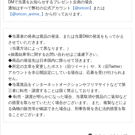
DMで当選をお知らせするプレゼント企画の場合、
通知はすべて弊社の公式アカウント
【@oricon】
または
【@oricon_anime_】
から行っております。
◆当選者の発表は賞品の発送、または当選DMの発送をもってかえ
させていただきます。
（当選方法によって異なります。）
※抽選結果等に関するお問い合わせはご遠慮下さい。
◆商品の発送先は日本国内に限らせて頂きます。
◆所定の文章を変更したポスト（旧ツイート）や、X（旧Twitter）
アカウントを非公開設定にしている場合は、応募を受け付けられま
せん。
◆当選賞品をインターネットオークションやフリマサイトなどで第
三者に転売・譲渡することは固く禁止しております。
◆ 転売・譲渡が明らかになった場合、当選取消や賞品のご返却など
の措置を取らせていただく場合がございます。 また、複製などによ
る偽物の販売等が確認できた場合は、刑事告発を含む法的措置を取
ることがございます。