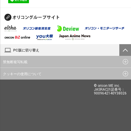
PC版に切り替え
禁無断複写転載
クッキーの使用について
© oricon ME inc.
JASRAC許諾番号：
9009642140Y38026