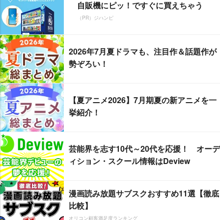
自販機にピッ！ですぐに買えちゃう
（PR）ジハンピ
2026年7月夏ドラマも、注目作＆話題作が
勢ぞろい！
【夏アニメ2026】7月期夏の新アニメを一
挙紹介！
芸能界を志す10代～20代を応援！ オーデ
ィション・スクール情報はDeview
漫画読み放題サブスクおすすめ11選【徹底
比較】
オリコン顧客満足度ランキング