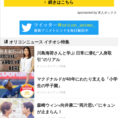
続きはこちら
sponsored by 求人ボックス
オリコンニュース イチオシ特集
川島海荷さんと学ぶ 日常に潜む“人身取
引”のリアル
オリコンタイアップ特集
マクドナルドが40年にわたり支える「小学
生の甲子園」
オリコンタイアップ特集
森崎ウィン×向井康二“両片思い”にキュン
が止まらん！