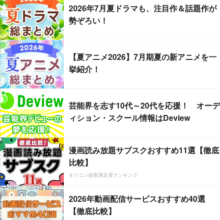
2026年7月夏ドラマも、注目作＆話題作が
勢ぞろい！
【夏アニメ2026】7月期夏の新アニメを一
挙紹介！
芸能界を志す10代～20代を応援！ オーデ
ィション・スクール情報はDeview
漫画読み放題サブスクおすすめ11選【徹底
比較】
オリコン顧客満足度ランキング
2026年動画配信サービスおすすめ40選
【徹底比較】