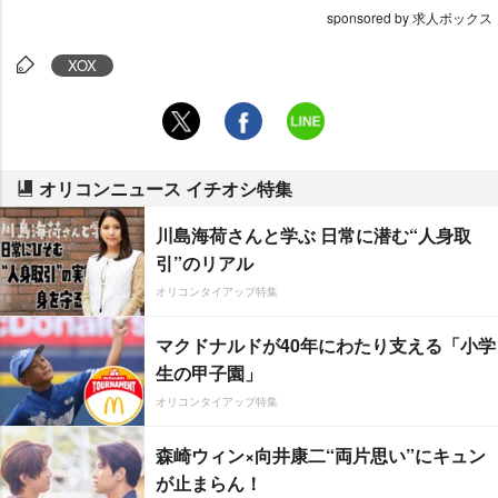
sponsored by 求人ボックス
XOX
オリコンニュース イチオシ特集
川島海荷さんと学ぶ 日常に潜む“人身取
引”のリアル
オリコンタイアップ特集
マクドナルドが40年にわたり支える「小学
生の甲子園」
オリコンタイアップ特集
森崎ウィン×向井康二“両片思い”にキュン
が止まらん！