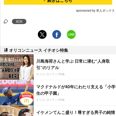
続きはこちら
sponsored by 求人ボックス
XOX
オリコンニュース イチオシ特集
川島海荷さんと学ぶ 日常に潜む“人身取
引”のリアル
オリコンタイアップ特集
マクドナルドが40年にわたり支える「小学
生の甲子園」
オリコンタイアップ特集
イケメンてんこ盛り！尊すぎる男子の純情