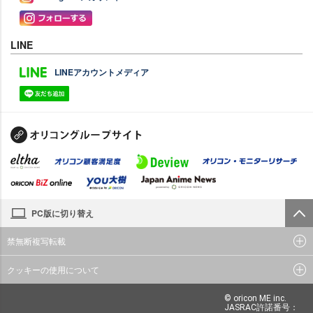
LINE
LINEアカウントメディア
PC版に切り替え
禁無断複写転載
クッキーの使用について
© oricon ME inc.
JASRAC許諾番号：