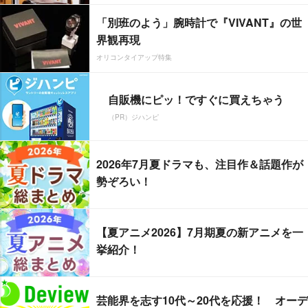
「別班のよう」腕時計で『VIVANT』の世
界観再現
オリコンタイアップ特集
自販機にピッ！ですぐに買えちゃう
（PR）ジハンピ
2026年7月夏ドラマも、注目作＆話題作が
勢ぞろい！
【夏アニメ2026】7月期夏の新アニメを一
挙紹介！
芸能界を志す10代～20代を応援！ オーデ