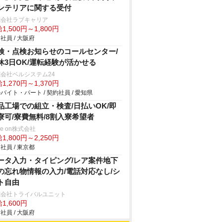
ンテリアに関する受付
式会社ラブキャリア
1,500円～1,800円
社員 / 大阪府
検・点検お知らせのコールセンター/
休3日OK/運転経験が活かせる
会社ベルシステム24
1,270円～1,370円
バイト・パート / 契約社員 / 愛知県
品工場での組立・検査/日払いOK/即
寮可/寮費無料/8割入寮希望者
ve on株式会社
1,800円～2,250円
社員 / 東京都
ータ入力・タイピング/レア案件地下
の忘れ物情報の入力/電話対応なし/シ
ト自由
式会社トライバルユニット
1,600円
社員 / 大阪府