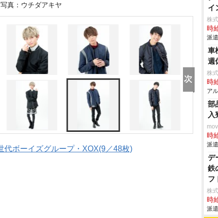
写真：ウチダアキヤ
イ
株
時給
派遣
車
週
株式
時給
アル
部
入
mo
時給
派遣
代ボーイズグループ・XOX(9／48枚)
デ
鉄
フ
株
時給
派遣