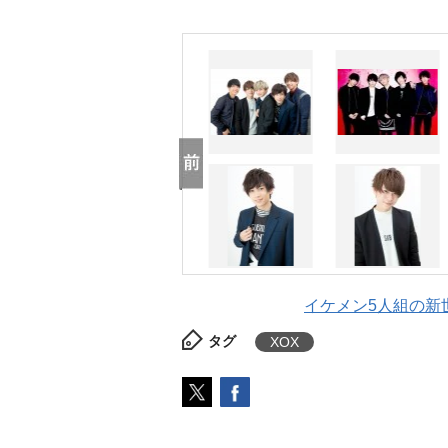
イケメン5人組の新世
タグ
XOX