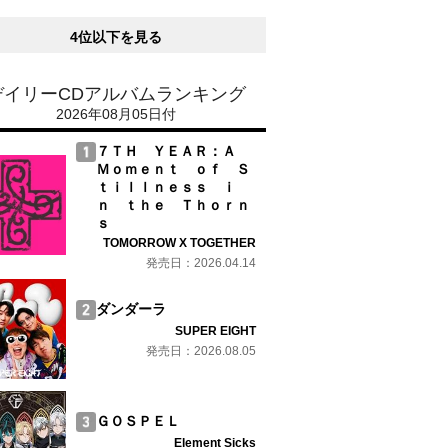
4位以下を見る
デイリーCDアルバムランキング
2026年08月05日付
７ＴＨ ＹＥＡＲ：Ａ
Ｍｏｍｅｎｔ ｏｆ Ｓ
ｔｉｌｌｎｅｓｓ ｉ
ｎ ｔｈｅ Ｔｈｏｒｎ
ｓ
TOMORROW X TOGETHER
発売日：2026.04.14
ダンダーラ
SUPER EIGHT
発売日：2026.08.05
ＧＯＳＰＥＬ
Element Sicks