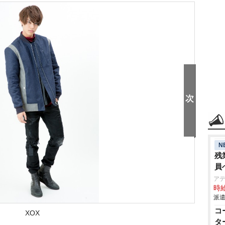
N
残
員
ア
時給
派遣
コ
XOX
タ