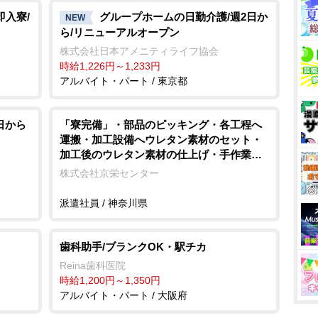
即入寮/
グループホームの日勤介護/週2日か
NEW
ら/リニューアルオープン
株式会社日本アメニティライフ協会
時給1,226円～1,233円
アルバイト・パート / 東京都
日から
「寮完備」・部品のピッキング・各工程へ
運搬・加工設備へウレタン素材のセット・
加工後のウレタン素材の仕上げ・手作業
エアドライバーを使用しての車用シートの
株式会社京栄センター
組付け・製品の検査作業/即入寮/製造・工場
派遣社員 / 神奈川県
歯科助手/ブランクOK・駅チカ
Reina歯科医院
時給1,200円～1,350円
アルバイト・パート / 大阪府