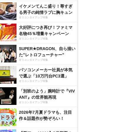
イケメンてんこ盛り！尊すぎ
る男子の純情ラブに胸キュン
オリコンタイアップ特集
大好評につき再び！ファミマ
名物45％増量キャンペーン
オリコンタイアップ特集
SUPER★DRAGON、自ら描い
た”レトロフューチャー”
オリコンタイアップ特集
パソコンメーカー社員が本気
で選ぶ「10万円台PC3選」
オリコンタイアップ特集
「別班のよう」腕時計で『VIV
ANT』の世界観再現
オリコンタイアップ特集
2026年7月夏ドラマも、注目
作＆話題作が勢ぞろい！