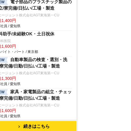
電子部品のプラスチック製品の
EW
立/寮完備/日払い/工場・製造
エージェント株式会社AGT東海第一CU
1,400円
社員 / 愛知県
科助手/未経験OK・土日祝休
歯科医院
1,600円
バイト・パート / 東京都
自動車製品の検査・選別・洗
EW
/寮完備/日勤/日払い/工場・製造
エージェント株式会社AGT東海第一CU
1,300円
社員 / 愛知県
家具・家電製品の組立・チェッ
EW
/寮完備/日勤/日払い/工場・製造
エージェント株式会社AGT東海第一CU
1,600円
社員 / 愛知県
続きはこちら