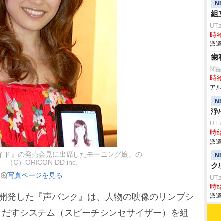
N
組
UT
時給
派遣
歯
関
時給
アル
N
浄
UT
時給
派遣
イド』の発売会見に出席したモーニング娘。の
N
（C）ORICON DD inc.
ク
写真ページを見る
UT
時給
が開発した『声バンク』は、人物の映像のリンプシ
派遣
りだすシステム（スピーチシンセサイザー）を組