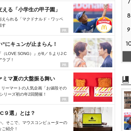
7
支える「小学生の甲子園」
8
与えられる「マクドナルド・ワッペ
指す
9
1
い”にキュンが止まらん！
OVE SONG）』が8／５よりJ:C
アラブ！
ァミマ夏の大盤振る舞い
ミリーマートの人気企画「お値段その
、シリーズ初の年2回開催！
C９選」とは？
い。そこで、マウスコンピューターの
をご紹介！