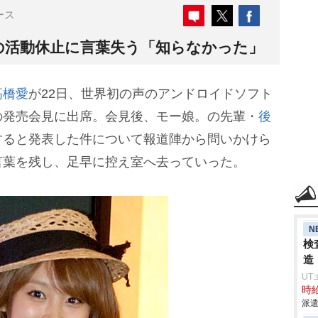
ース
の活動休止に言葉失う「知らなかった」
高橋愛
が22日、世界初の声のアンドロイドソフト
の発売会見に出席。会見後、モー娘。の先輩・
後
すると発表した件について報道陣から問いかけら
言葉を残し、足早に控え室へ去っていった。
N
検
造
UT
時給
派遣