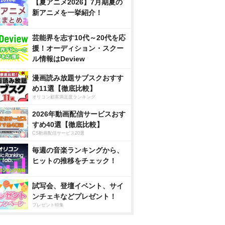
【夏アニメ2026】7月期夏の
新アニメを一挙紹介！
芸能界を志す10代～20代を応
援！オーディション・スクー
ル情報はDeview
漫画読み放題サブスクおすす
め11選【徹底比較】
オリコン顧客満足度ランキング
2026年動画配信サービスおす
すめ40選【徹底比較】
CS動画配信サービス20選
毎週の音楽ランキングから、
ヒットの推移をチェック！
試写会、登壇イベント、サイ
ンチェキなどプレゼント！
プレゼント特集