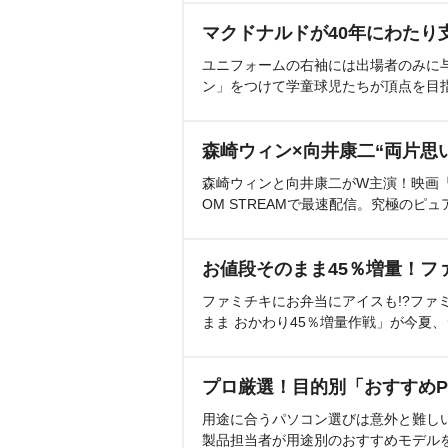
マクドナルドが40年にわたり
ユニフォームの右袖には出場者のみに
ン」をつけて学童球児たちが頂点を目
森崎ウィン×向井康二“両片思
森崎ウィンと向井康二がW主演！映画『（L
OM STREAMで最速配信。究極のピュ
お値段そのまま45％増量！フ
ファミチキにお弁当にアイスも!?ファ
まま おかわり45％増量作戦」が今夏
プロ厳選！目的別「おすすめP
用途に合うパソコン選びは意外と難し
製品担当者が用途別のおすすめモデル