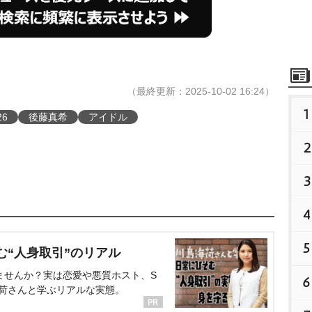
（最終更新：2025-10-02 16:24）
1
6
後藤真希
アイドル
2
3
4
5
む“人身取引”のリアル
ませんか？実は恋愛や悪質ホスト、S
6
海荷さんと学ぶリアルな実態。