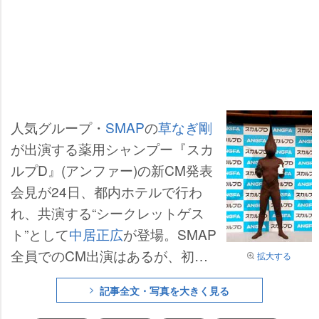
人気グループ・
SMAP
の
草なぎ剛
が出演する薬用シャンプー『スカ
ルプD』(アンファー)の新CM発表
会見が24日、都内ホテルで行わ
れ、共演する“シークレットゲス
ト”として
中居正広
が登場。SMAP
全員でのCM出演はあるが、初の2
拡大する
人によるCM共演が実現し、中居
記事全文・写真を大きく見る
は「SMAPの中でも“いまひと