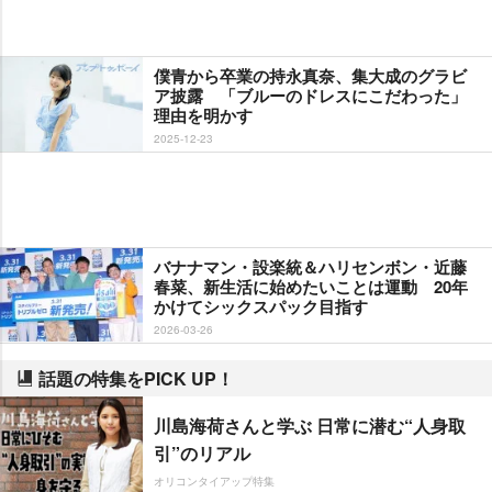
僕青から卒業の持永真奈、集大成のグラビ
ア披露 「ブルーのドレスにこだわった」
理由を明かす
2025-12-23
バナナマン・設楽統＆ハリセンボン・近藤
春菜、新生活に始めたいことは運動 20年
かけてシックスパック目指す
2026-03-26
話題の特集をPICK UP！
川島海荷さんと学ぶ 日常に潜む“人身取
引”のリアル
オリコンタイアップ特集