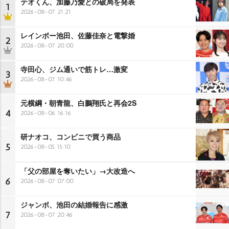
テオくん、加藤乃愛との破局を発表
1
2026-08-07 21:21
レインボー池田、佐藤佳奈と電撃婚
2
2026-08-07 20:00
寺田心、ジム通いで筋トレ…激変
3
2026-08-07 10:46
元横綱・朝青龍、白鵬翔氏と再会2S
4
2026-08-06 16:16
研ナオコ、コンビニで買う商品
5
2026-08-05 15:10
「父の部屋を奪いたい」→大改造へ
6
2026-08-07 07:00
ジャンボ、池田の結婚報告に感激
7
2026-08-07 20:46