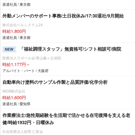
派遣社員 / 東京都
外勤メンバーのサポート事務/土日祝休み/17:30退社/9月開始
株式会社ベルシステム24
時給1,800円
派遣社員 / 東京都
「福祉調理スタッフ」無資格可/シフト相談可/病院
NEW
医療法人ラポール会/青山藤ヶ丘病院
時給1,177円～
アルバイト・パート / 大阪府
自動車向け塗料のサンプル作製と品質評価/化学分析
WDB株式会社
時給1,600円
派遣社員 / 愛知県
作業療法士/急性期経験を生活期で活かせる在宅復帰を支える老
健/時給1932円・日曜休み
社会医療法人財団 仁医会