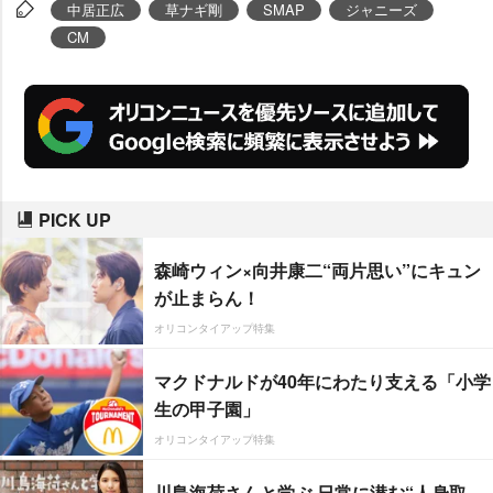
つ”な2人。あの3人がいないんで
中居正広
草ナギ剛
SMAP
ジャニーズ
すよ? これは大きい。もう1人いれ
CM
ばなんとかなったかも…」と笑い
を誘った。
PICK UP
森崎ウィン×向井康二“両片思い”にキュン
が止まらん！
オリコンタイアップ特集
マクドナルドが40年にわたり支える「小学
生の甲子園」
オリコンタイアップ特集
川島海荷さんと学ぶ 日常に潜む“人身取