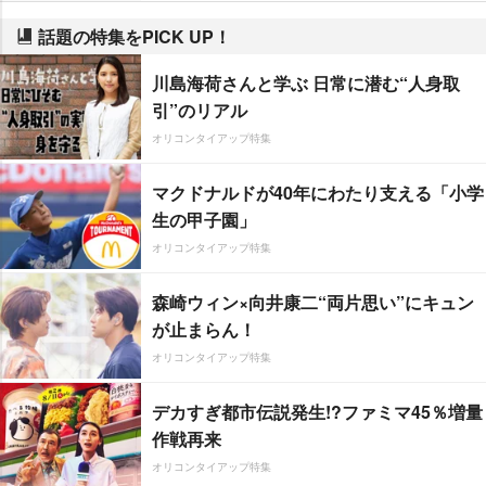
話題の特集をPICK UP！
川島海荷さんと学ぶ 日常に潜む“人身取
引”のリアル
オリコンタイアップ特集
マクドナルドが40年にわたり支える「小学
生の甲子園」
オリコンタイアップ特集
森崎ウィン×向井康二“両片思い”にキュン
が止まらん！
オリコンタイアップ特集
デカすぎ都市伝説発生!?ファミマ45％増量
作戦再来
オリコンタイアップ特集