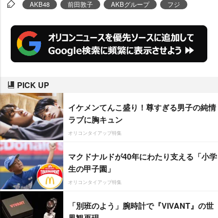
活”。初めての“ショートカット&男
AKB48
前田敦子
AKBグループ
フジ
装”で挑む前田は「原作の漫画のよ
うに皆さんに愛されて楽しんでも
らえるドラマにしていけるよう頑
張ります! 見た目からもイケメン
を目指したいです!」と意気込んで
PICK UP
いる。
イケメンてんこ盛り！尊すぎる男子の純情
ラブに胸キュン
オリコンタイアップ特集
マクドナルドが40年にわたり支える「小学
生の甲子園」
オリコンタイアップ特集
「別班のよう」腕時計で『VIVANT』の世
界観再現