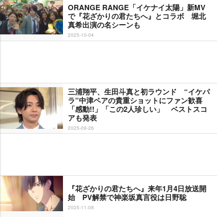
ORANGE RANGE「イケナイ太陽」新MV
で『花ざかりの君たちへ』とコラボ 堀北
真希出演の名シーンも
2025-10-04
三浦翔平、生田斗真と初ラウンド “イケパ
ラ”中津ペアの貴重ショットにファン歓喜
「感動!!」「この2人珍しい」 ベストスコ
アも発表
2025-09-26
『花ざかりの君たちへ』来年1月4日放送開
始 PV解禁で神楽坂真言役は日野聡
2025-11-08