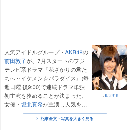
人気アイドルグループ・
AKB48
の
前田敦子
が、7月スタートのフジ
テレビ系ドラマ『花ざかりの君た
ちへ～イケメン☆パラダイス』(毎
週日曜 後9:00)で連続ドラマ単独
初主演を務めることが決まった。
拡大する
女優・
堀北真希
が主演し人気を集
めた2007年放送の前作『～イケメ
記事全文・写真を大きく見る
ン♂パラダイス』が4年ぶりに“復