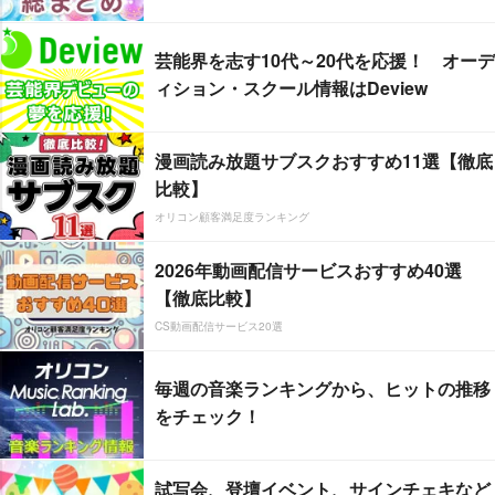
芸能界を志す10代～20代を応援！ オーデ
ィション・スクール情報はDeview
漫画読み放題サブスクおすすめ11選【徹底
比較】
オリコン顧客満足度ランキング
2026年動画配信サービスおすすめ40選
【徹底比較】
CS動画配信サービス20選
毎週の音楽ランキングから、ヒットの推移
をチェック！
試写会、登壇イベント、サインチェキなど