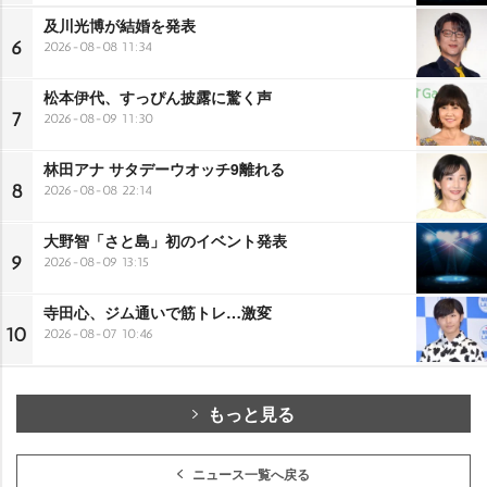
及川光博が結婚を発表
6
2026-08-08 11:34
松本伊代、すっぴん披露に驚く声
7
2026-08-09 11:30
林田アナ サタデーウオッチ9離れる
8
2026-08-08 22:14
大野智「さと島」初のイベント発表
9
2026-08-09 13:15
寺田心、ジム通いで筋トレ…激変
10
2026-08-07 10:46
もっと見る
ニュース一覧へ戻る