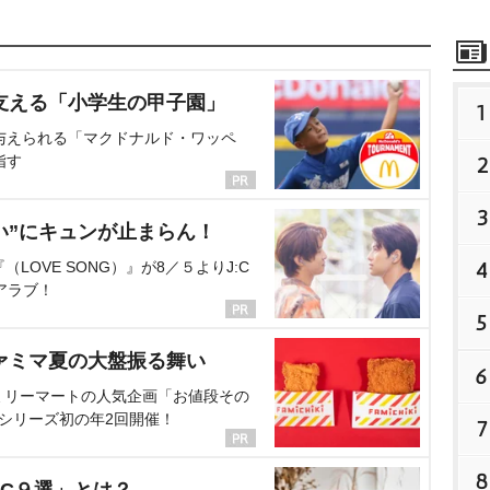
支える「小学生の甲子園」
1
与えられる「マクドナルド・ワッペ
指す
2
3
い”にキュンが止まらん！
4
OVE SONG）』が8／５よりJ:C
アラブ！
5
ァミマ夏の大盤振る舞い
6
ミリーマートの人気企画「お値段その
、シリーズ初の年2回開催！
7
8