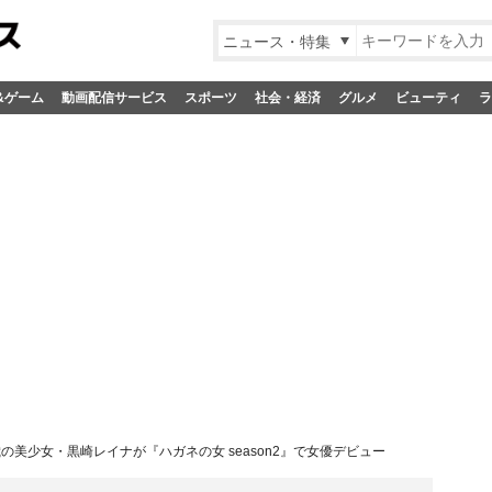
ニュース・特集
&ゲーム
動画配信サービス
スポーツ
社会・経済
グルメ
ビューティ
ラ
歳の美少女・黒崎レイナが『ハガネの女 season2』で女優デビュー