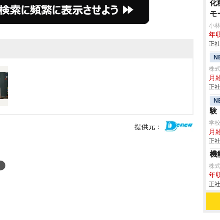
化
モ
小
年収
正社
N
株式
月給
正社
N
験
学
提供元：
月給
正社
機
株
年収
正社