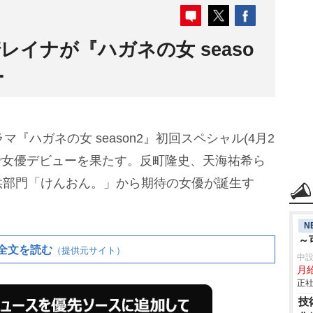
レイナが『ハガネの女 seaso
ー
『ハガネの女 season2』初回スペシャル(4月2
で女優デビューを果たす。反町隆史、天海祐希ら
供部門「けんおん。」から期待の女優が誕生す
N
～
全文を読む
（提供元サイト）
中
月
正社
技