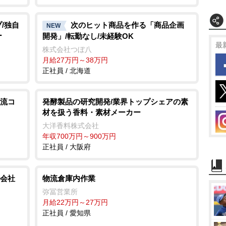
/独自
次のヒット商品を作る「商品企画
NEW
ー
開発」/転勤なし/未経験OK
最
株式会社つぼ八
月給27万円～38万円
正社員 / 北海道
流コ
発酵製品の研究開発/業界トップシェアの素
材を扱う香料・素材メーカー
大洋香料株式会社
年収700万円～900万円
正社員 / 大阪府
会社
物流倉庫内作業
弥冨営業所
月給22万円～27万円
正社員 / 愛知県