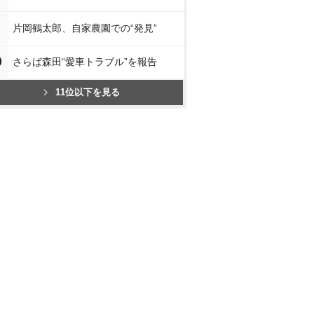
片岡鶴太郎、自家農園での“発見”
0
さらば森田“愛車トラブル”を報告
11位以下を見る