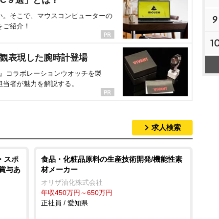
C９選」とは？
い。そこで、マウスコンピューターの
9
をご紹介！
1
界観表現した腕時計登場
NT』コラボレーションウオッチを製
担当者が魅力を解説する。
求人検索
・スポ
食品・化粧品原料の生産技術開発/機能性素
給賞与あ
材メーカー
オリザ油化株式会社
年収450万円～650万円
正社員 / 愛知県