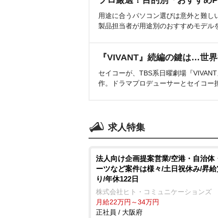
プロ厳選！目的別「おすすめP
用途に合うパソコン選びは意外と難し
製品担当者が用途別のおすすめモデル
『VIVANT』続編の鍵は…世
セイコーが、TBS系日曜劇場『VIVA
作。ドラマプロデューサーとセイコー
求人特集
法人向け企画提案営業/空港・自治体
ーツなど案件は様々/土日祝休み/昇
り/年休122日
株式会社ヒト・コミュニケーションズ
月給22万円～34万円
正社員 / 大阪府