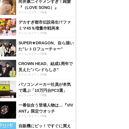
向井康二イケメンすぎ！純愛
『（LOVE SONG）』
オリコンタイアップ特集
デカすぎ都市伝説発生!?ファ
ミマ45％増量作戦再来
オリコンタイアップ特集
SUPER★DRAGON、自ら描い
た”レトロフューチャー”
オリコンタイアップ特集
CROWN HEAD、結成1周年で
見えた”バンドらしさ”
オリコンタイアップ特集
パソコンメーカー社員が本気
で選ぶ「10万円台PC3選」
オリコンタイアップ特集
一番似合う登場人物は…『VIV
ANT』限定ウオッチ
オリコンタイアップ特集
自販機にピッ！ですぐに買え