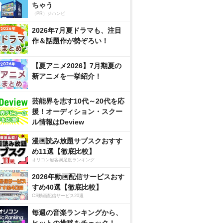
ちゃう
（PR）ジハンピ
2026年7月夏ドラマも、注目
作＆話題作が勢ぞろい！
【夏アニメ2026】7月期夏の
新アニメを一挙紹介！
芸能界を志す10代～20代を応
援！オーディション・スクー
ル情報はDeview
漫画読み放題サブスクおすす
め11選【徹底比較】
オリコン顧客満足度ランキング
2026年動画配信サービスおす
すめ40選【徹底比較】
CS動画配信サービス20選
毎週の音楽ランキングから、