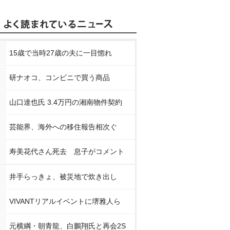
15歳で当時27歳の夫に一目惚れ
研ナオコ、コンビニで買う商品
山口達也氏 3.4万円の湘南物件契約
芸能界、海外への移住報告相次ぐ
寿美花代さん死去 息子がコメント
井手らっきょ、被災地で炊き出し
VIVANTリアルイベントに堺雅人ら
元横綱・朝青龍、白鵬翔氏と再会2S