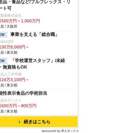
粧品・食品など/フルフレックス・リ
ート可
林製薬株式会社
500万円～1,000万円
員 / 大阪府
事業を支える「総合職」
EW
会社QIX
30万8,000円～
員 / 東京都
「学校運営スタッフ」/未経
EW
・無資格もOK
校法人三幸学園
24万3,100円～
員 / 東京都
能性表示食品の学術担当
式会社サンクト
600万円～800万円
員 / 東京都
続きはこちら
sponsored by 求人ボックス