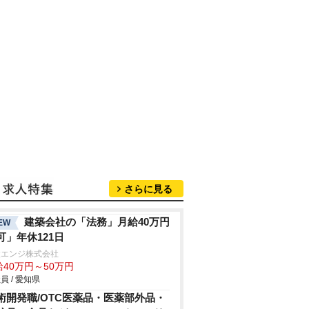
さらに見る
建築会社の「法務」月給40万円
EW
可」年休121日
設エンジ株式会社
給40万円～50万円
員 / 愛知県
術開発職/OTC医薬品・医薬部外品・