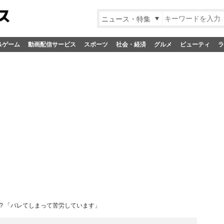
ニュース・特集
&ゲーム
動画配信サービス
スポーツ
社会・経済
グルメ
ビューティ
ラ
? 「バレてしまって苦労しています」