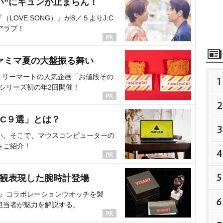
い”にキュンが止まらん！
OVE SONG）』が8／５よりJ:C
アラブ！
ァミマ夏の大盤振る舞い
ミリーマートの人気企画「お値段その
1
、シリーズ初の年2回開催！
2
C９選」とは？
3
い。そこで、マウスコンピューターの
をご紹介！
4
5
界観表現した腕時計登場
NT』コラボレーションウオッチを製
6
担当者が魅力を解説する。