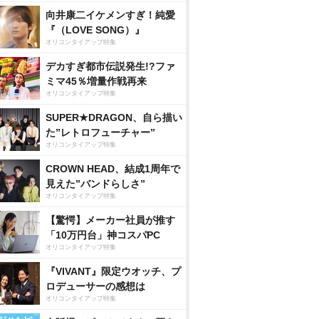
向井康二イケメンすぎ！純愛
『（LOVE SONG）』
オリコンタイアップ特集
デカすぎ都市伝説発生!?ファ
ミマ45％増量作戦再来
オリコンタイアップ特集
SUPER★DRAGON、自ら描い
た”レトロフューチャー”
オリコンタイアップ特集
CROWN HEAD、結成1周年で
見えた”バンドらしさ”
オリコンタイアップ特集
【驚愕】メーカー社員が推す
「10万円台」神コスパPC
オリコンタイアップ特集
『VIVANT』限定ウオッチ、プ
ロデューサーの感想は
オリコンタイアップ特集