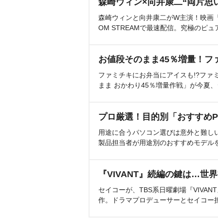
森崎ウィン×向井康二“両片思
森崎ウィンと向井康二がW主演！映画『（L
OM STREAMで最速配信。究極のピュ
お値段そのまま45％増量！フ
ファミチキにお弁当にアイスも!?ファ
まま おかわり45％増量作戦」が今夏
プロ厳選！目的別「おすすめP
用途に合うパソコン選びは意外と難し
製品担当者が用途別のおすすめモデル
『VIVANT』続編の鍵は…世
セイコーが、TBS系日曜劇場『VIVA
作。ドラマプロデューサーとセイコー