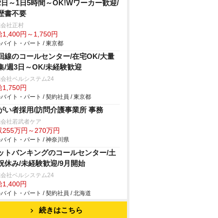
2日～1日5時間～OK!Wワーカー歓迎/
歴書不要
式会社正村
1,400円～1,750円
バイト・パート / 東京都
回線のコールセンター/在宅OK/大量
集/週3日～OK/未経験歓迎
会社ベルシステム24
1,750円
バイト・パート / 契約社員 / 東京都
がい者採用/訪問介護事業所 事務
式会社若武者ケア
255万円～270万円
バイト・パート / 神奈川県
ットバンキングのコールセンター/土
祝休み/未経験歓迎/9月開始
会社ベルシステム24
1,400円
バイト・パート / 契約社員 / 北海道
続きはこちら