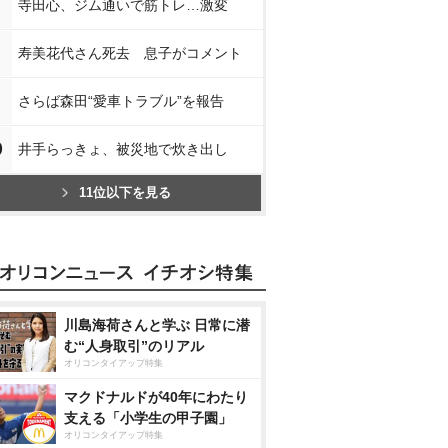
寺田心、ジム通いで筋トレ…激変
寿美花代さん死去 息子がコメント
さらば森田“愛車トラブル”を報告
0
井手らっきょ、被災地で炊き出し
11位以下を見る
川島海荷さんと学ぶ 日常に潜
む“人身取引”のリアル
オリコンタイアップ特集
マクドナルドが40年にわたり
支える「小学生の甲子園」
オリコンタイアップ特集