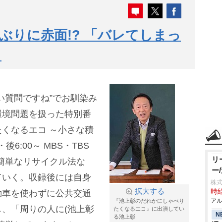
ぶりに赤面!? 「バレてしまっ
」
い質問ですね”でお馴染み
環境問題を扱った特別番
くなるエコ ～小さな積
6:00～ MBS・TBS
リ
簡単なリサイクル法な
ー
ていく。収録後には自身
株式
拡大する
時給
動車を使わずに公共交通
アル
『池上彰のだれかにしゃべり
、「周りの人に(池上彰
たくなるエコ』に出演してい
N
る池上彰