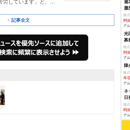
苦労しています」と、す
週
履
ことでの当惑エピソード
株
記事全文
時給
アル
光
募
株式
時給
アル
障
株
年収
アル
ネ
日
株式
時給
アル