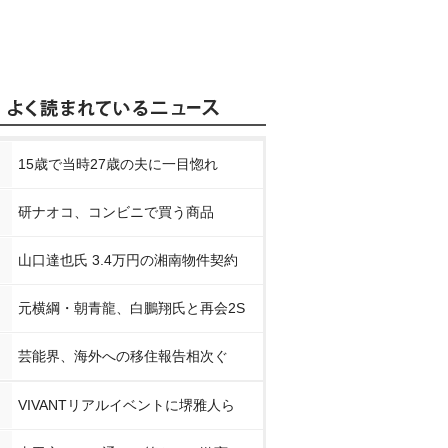
15歳で当時27歳の夫に一目惚れ
研ナオコ、コンビニで買う商品
山口達也氏 3.4万円の湘南物件契約
元横綱・朝青龍、白鵬翔氏と再会2S
芸能界、海外への移住報告相次ぐ
VIVANTリアルイベントに堺雅人ら