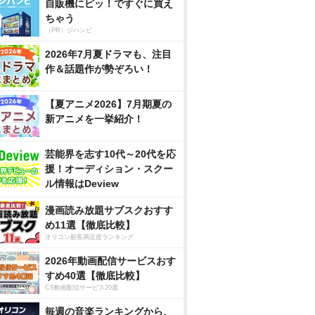
自販機にピッ！ですぐに買え
ちゃう
（PR）ジハンピ
2026年7月夏ドラマも、注目
作＆話題作が勢ぞろい！
【夏アニメ2026】7月期夏の
新アニメを一挙紹介！
芸能界を志す10代～20代を応
援！オーディション・スクー
ル情報はDeview
漫画読み放題サブスクおすす
め11選【徹底比較】
オリコン顧客満足度ランキング
2026年動画配信サービスおす
すめ40選【徹底比較】
CS動画配信サービス20選
毎週の音楽ランキングから、