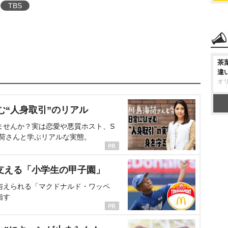
TBS
茶
違
オ
む“人身取引”のリアル
ませんか？実は恋愛や悪質ホスト、S
海荷さんと学ぶリアルな実態。
支える「小学生の甲子園」
与えられる「マクドナルド・ワッペ
指す