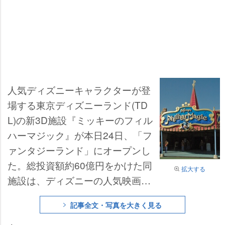
人気ディズニーキャラクターが登
場する東京ディズニーランド(TD
L)の新3D施設『ミッキーのフィル
ハーマジック』が本日24日、「フ
ァンタジーランド」にオープンし
た。総投資額約60億円をかけた同
拡大する
施設は、ディズニーの人気映画の
世界を巡る3Dシアタータイプのア
記事全文・写真を大きく見る
トラクション。TDLの新アトラク