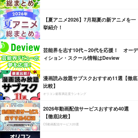
【夏アニメ2026】7月期夏の新アニメを一
挙紹介！
芸能界を志す10代～20代を応援！ オーデ
ィション・スクール情報はDeview
漫画読み放題サブスクおすすめ11選【徹底
比較】
オリコン顧客満足度ランキング
2026年動画配信サービスおすすめ40選
【徹底比較】
CS動画配信サービス20選