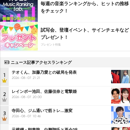
毎週の音楽ランキングから、ヒットの推移
をチェック！
試写会、登壇イベント、サインチェキなど
プレゼント！
プレゼント特集
ニュース記事アクセスランキング
テオくん、加藤乃愛との破局を発表
1
2026-08-07 21:21
レインボー池田、佐藤佳奈と電撃婚
2
2026-08-07 20:00
寺田心、ジム通いで筋トレ…激変
3
2026-08-07 10:46
元横綱・朝青龍、白鵬翔氏と再会2S