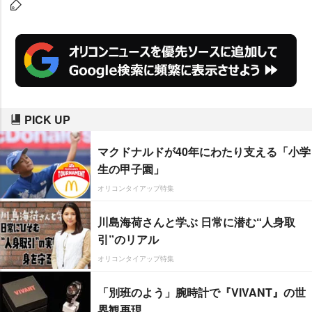
ションは2009年4月にオープンし
た『モンスターズ・インク“ライド
&ゴーシーク”!』以来となる。
PICK UP
マクドナルドが40年にわたり支える「小学
生の甲子園」
オリコンタイアップ特集
川島海荷さんと学ぶ 日常に潜む“人身取
引”のリアル
オリコンタイアップ特集
「別班のよう」腕時計で『VIVANT』の世
界観再現