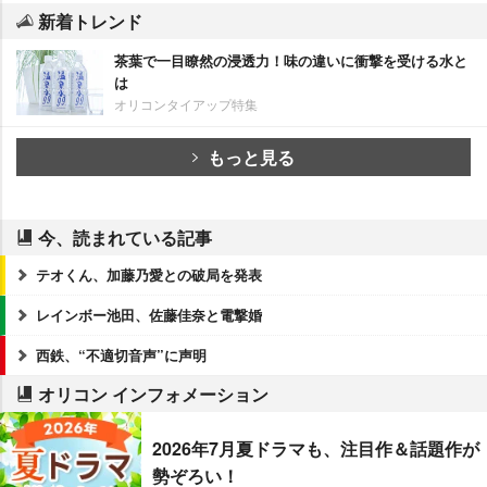
新着トレンド
茶葉で一目瞭然の浸透力！味の違いに衝撃を受ける水と
は
オリコンタイアップ特集
もっと見る
今、読まれている記事
テオくん、加藤乃愛との破局を発表
レインボー池田、佐藤佳奈と電撃婚
西鉄、“不適切音声”に声明
オリコン インフォメーション
2026年7月夏ドラマも、注目作＆話題作が
勢ぞろい！