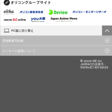
PC版に切り替え
禁無断複写転載
クッキーの使用について
© oricon ME inc.
JASRAC許諾番号：
9009642140Y38026