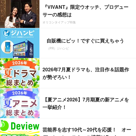
『VIVANT』限定ウオッチ、プロデュー
サーの感想は
オリコンタイアップ特集
自販機にピッ！ですぐに買えちゃう
（PR）ジハンピ
2026年7月夏ドラマも、注目作＆話題作
が勢ぞろい！
【夏アニメ2026】7月期夏の新アニメを
一挙紹介！
芸能界を志す10代～20代を応援！ オー