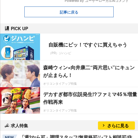
記事に戻る
PICK UP
自販機にピッ！ですぐに買えちゃう
（PR）ジハンピ
森崎ウィン×向井康二“両片思い”にキュン
が止まらん！
オリコンタイアップ特集
デカすぎ都市伝説発生!?ファミマ45％増量
作戦再来
オリコンタイアップ特集
求人特集
さらに見る
「週2から可」調理スタッフ/無資格可/シフト相談可/住
NEW