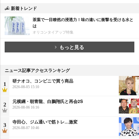
新着トレンド
茶葉で一目瞭然の浸透力！味の違いに衝撃を受ける水と
は
オリコンタイアップ特集
もっと見る
ニュース記事アクセスランキング
研ナオコ、コンビニで買う商品
1
2026-08-05 15:10
元横綱・朝青龍、白鵬翔氏と再会2S
2
2026-08-06 16:16
寺田心、ジム通いで筋トレ…激変
3
2026-08-07 10:46