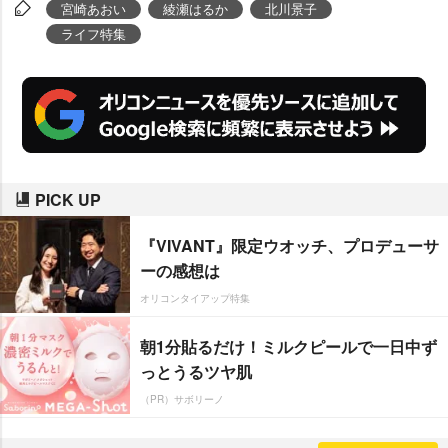
プに躍り出た。同世代である20代
宮崎あおい
綾瀬はるか
北川景子
女性から「綺麗だし、自然な笑顔
ライフ特集
もとても可愛い」(和歌山県/20代/
女性)と票を伸ばし、キレイとカワ
イイを備えた顔立ちに羨望の声。
また、「サバサバした性格にも憧
れる」(静岡県/10代)とトーク番組
PICK UP
などで見せる人柄も好印象に繋が
り、内面と外見の双方から“理想の
『VIVANT』限定ウオッチ、プロデューサ
顔”と支持された。
ーの感想は
オリコンタイアップ特集
朝1分貼るだけ！ミルクピールで一日中ず
っとうるツヤ肌
（PR）サボリーノ