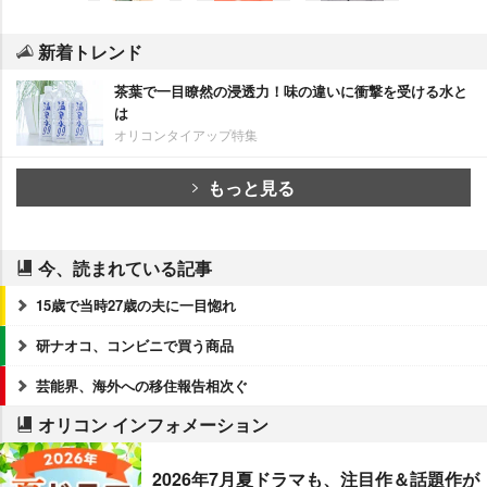
新着トレンド
茶葉で一目瞭然の浸透力！味の違いに衝撃を受ける水と
は
オリコンタイアップ特集
もっと見る
今、読まれている記事
15歳で当時27歳の夫に一目惚れ
研ナオコ、コンビニで買う商品
芸能界、海外への移住報告相次ぐ
オリコン インフォメーション
2026年7月夏ドラマも、注目作＆話題作が