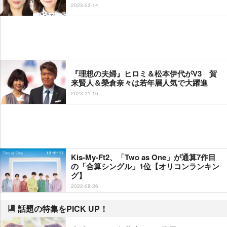
2023-03-14
『理想の夫婦』ヒロミ＆松本伊代がV3 賀
来賢人＆榮倉奈々は若年層人気で大躍進
2023-11-16
Kis-My-Ft2、「Two as One」が通算7作目
の「合算シングル」1位【オリコンランキン
グ】
2022-08-26
話題の特集をPICK UP！