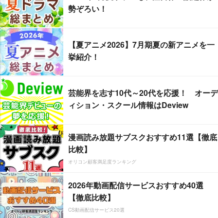
勢ぞろい！
【夏アニメ2026】7月期夏の新アニメを一
挙紹介！
芸能界を志す10代～20代を応援！ オーデ
ィション・スクール情報はDeview
漫画読み放題サブスクおすすめ11選【徹底
比較】
オリコン顧客満足度ランキング
2026年動画配信サービスおすすめ40選
【徹底比較】
CS動画配信サービス20選