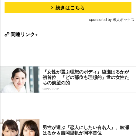
続きはこちら
sponsored by 求人ボックス
関連リンク+
『女性が選ぶ理想のボディ』綾瀬はるかが
初首位 「どの部位も理想的」世の女性た
ちの羨望の的
2022-08-12
男性が選ぶ『恋人にしたい有名人』、綾瀬
はるか＆吉岡里帆が同率首位