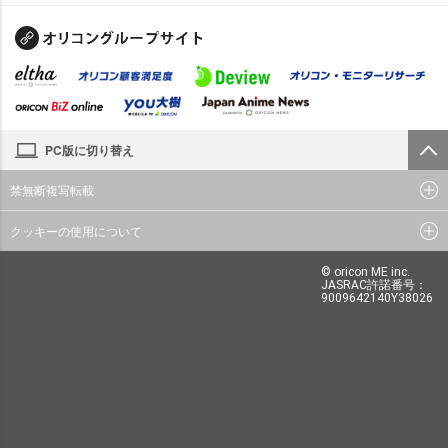
PC版に切り替え
禁無断複写転載
クッキーの使用について
© oricon ME inc.
JASRAC許諾番号：
9009642140Y38026