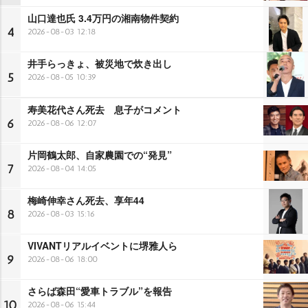
山口達也氏 3.4万円の湘南物件契約
4
2026-08-03 12:18
井手らっきょ、被災地で炊き出し
5
2026-08-05 10:39
寿美花代さん死去 息子がコメント
6
2026-08-06 12:07
片岡鶴太郎、自家農園での“発見”
7
2026-08-04 14:05
梅崎伸幸さん死去、享年44
8
2026-08-03 15:16
VIVANTリアルイベントに堺雅人ら
9
2026-08-06 18:00
さらば森田“愛車トラブル”を報告
10
2026-08-06 15:44