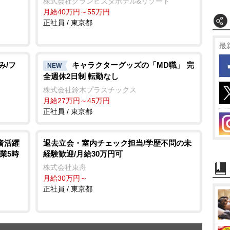
株式会社グランビスタホテル&リゾート
月給40万円～55万円
正社員 / 東京都
最
み/フ
キャラクターグッズの「MD職」 完
NEW
全週休2日制 転勤なし
株式会社鈴木プラスチックス
月給27万円～45万円
正社員 / 東京都
者活躍
退去立会・室内チェック担当/学歴不問の未
残業5時
経験歓迎/月給30万円可
株式会社東舟
月給30万円～
正社員 / 東京都