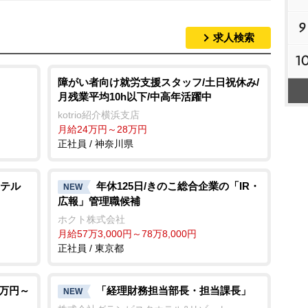
9
求人検索
1
障がい者向け就労支援スタッフ/土日祝休み/
月残業平均10h以下/中高年活躍中
kotrio紹介横浜支店
月給24万円～28万円
正社員 / 神奈川県
テル
年休125日/きのこ総合企業の「IR・
NEW
広報」管理職候補
ホクト株式会社
月給57万3,000円～78万8,000円
正社員 / 東京都
0万円～
「経理財務担当部長・担当課長」
NEW