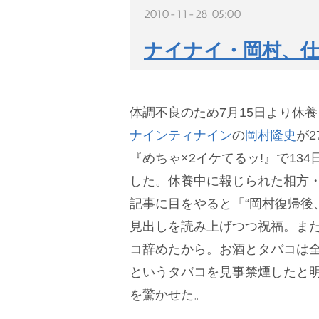
2010-11-28 05:00
ナイナイ・岡村、仕
体調不良のため7月15日より休
ナインティナイン
の
岡村隆史
が
『めちゃ×2イケてるッ!』で13
した。休養中に報じられた相方
記事に目をやると「“岡村復帰後
見出しを読み上げつつ祝福。ま
コ辞めたから。お酒とタバコは全
というタバコを見事禁煙したと
を驚かせた。