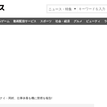
ニュース・特集
&ゲーム
動画配信サービス
スポーツ
社会・経済
グルメ
ビューティ
ラ
ナイ・岡村、仕事休養を機に禁煙を報告!