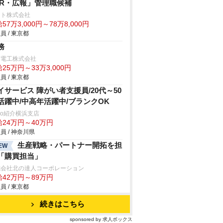
IR・広報」管理職候補
クト株式会社
57万3,000円～78万8,000円
員 / 東京都
務
京電工株式会社
25万円～33万3,000円
員 / 東京都
イサービス 障がい者支援員/20代～50
活躍中/中高年活躍中/ブランクOK
trio紹介横浜支店
給24万円～40万円
員 / 神奈川県
生産戦略・パートナー開拓を担
EW
「購買担当」
式会社北の達人コーポレーション
給42万円～89万円
員 / 東京都
続きはこちら
sponsored by 求人ボックス