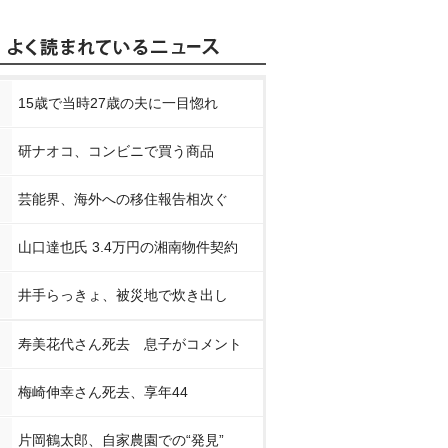
15歳で当時27歳の夫に一目惚れ
研ナオコ、コンビニで買う商品
芸能界、海外への移住報告相次ぐ
山口達也氏 3.4万円の湘南物件契約
井手らっきょ、被災地で炊き出し
寿美花代さん死去 息子がコメント
梅崎伸幸さん死去、享年44
片岡鶴太郎、自家農園での“発見”