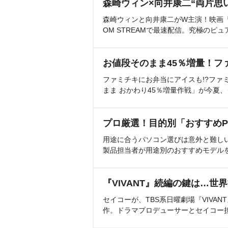
森崎ウィン×向井康二“両片思
森崎ウィンと向井康二がW主演！映画『（L
OM STREAMで最速配信。究極のピュ
お値段そのまま45％増量！フ
ファミチキにお弁当にアイスも!?ファ
まま おかわり45％増量作戦」が今夏
プロ厳選！目的別「おすすめP
用途に合うパソコン選びは意外と難し
製品担当者が用途別のおすすめモデル
『VIVANT』続編の鍵は…世
セイコーが、TBS系日曜劇場『VIVA
作。ドラマプロデューサーとセイコー