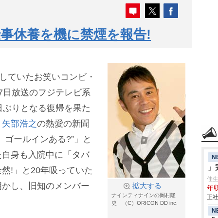
事休養を機に禁煙を報告!
養していたお笑いコンビ・
27日放送のフジテレビ系
4日ぶりとなる復帰を果た
・
矢部浩之
の熱愛の新聞
、ゴールインある?”」と
た自身も入院中に「タバ
N
」
然!」と20年吸っていた
佳
明かし、旧知のメンバー
拡大する
年収
ナインティナインの岡村隆
正社
史 （C）ORICON DD inc.
N