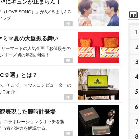
い”にキュンが止まらん！
OVE SONG）』が8／５よりJ:C
アラブ！
1
ァミマ夏の大盤振る舞い
2
ミリーマートの人気企画「お値段その
、シリーズ初の年2回開催！
3
C９選」とは？
4
い。そこで、マウスコンピューターの
5
をご紹介！
6
界観表現した腕時計登場
7
NT』コラボレーションウオッチを製
担当者が魅力を解説する。
8