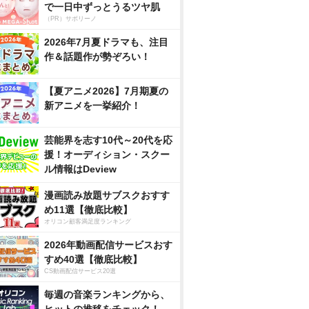
で一日中ずっとうるツヤ肌
（PR）サボリーノ
2026年7月夏ドラマも、注目
作＆話題作が勢ぞろい！
【夏アニメ2026】7月期夏の
新アニメを一挙紹介！
芸能界を志す10代～20代を応
援！オーディション・スクー
ル情報はDeview
漫画読み放題サブスクおすす
め11選【徹底比較】
オリコン顧客満足度ランキング
2026年動画配信サービスおす
すめ40選【徹底比較】
CS動画配信サービス20選
毎週の音楽ランキングから、