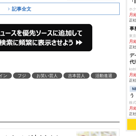
「
記事全文
ホ
月給
正社
事
東
月給
正社
デ
代
ko
月
イン
フジ
お笑い芸人
吉本芸人
活動進退
正社
N
う
株
月
正社