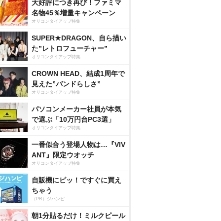
大好評につき再び！ファミマ
名物45％増量キャンペーン
オリコンタイアップ特集
SUPER★DRAGON、自ら描い
た”レトロフューチャー”
オリコンタイアップ特集
CROWN HEAD、結成1周年で
見えた”バンドらしさ”
オリコンタイアップ特集
パソコンメーカー社員が本気
で選ぶ「10万円台PC3選」
オリコンタイアップ特集
一番似合う登場人物は…『VIV
ANT』限定ウオッチ
オリコンタイアップ特集
自販機にピッ！ですぐに買え
ちゃう
（PR）ジハンピ
朝1分貼るだけ！ミルクピール