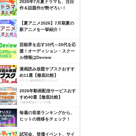
2026年7月夏ドラマも、注目
作＆話題作が勢ぞろい！
【夏アニメ2026】7月期夏の
新アニメを一挙紹介！
芸能界を志す10代～20代を応
援！オーディション・スクー
ル情報はDeview
漫画読み放題サブスクおすす
め11選【徹底比較】
オリコン顧客満足度ランキング
2026年動画配信サービスおす
すめ40選【徹底比較】
CS動画配信サービス20選
毎週の音楽ランキングから、
ヒットの推移をチェック！
試写会、登壇イベント、サイ