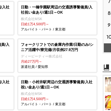
7
/入社
日勤・一橋学園駅周辺の交通誘導警備員/入
社祝い金あり/週1日～OK
8
株式会社MSK
日給1万4,500円～
9
アルバイト・パート / 東京都
1
員/入
フォークリフトでの倉庫内作業/日勤のみ/シ
ニア活躍中/寮完備/月収例27.9万円
ディーピーティー株式会社
月給27万円～
派遣社員 / 愛知県
/入社
日勤・小村井駅周辺の交通誘導警備員/入社
祝い金あり/週1日～OK
株式会社MSK
日給1万4,500円～
アルバイト・パート / 東京都