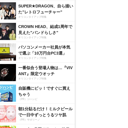
SUPER★DRAGON、自ら描い
た”レトロフューチャー”
オリコンタイアップ特集
CROWN HEAD、結成1周年で
見えた”バンドらしさ”
オリコンタイアップ特集
パソコンメーカー社員が本気
で選ぶ「10万円台PC3選」
オリコンタイアップ特集
一番似合う登場人物は…『VIV
ANT』限定ウオッチ
オリコンタイアップ特集
自販機にピッ！ですぐに買え
ちゃう
（PR）ジハンピ
朝1分貼るだけ！ミルクピール
で一日中ずっとうるツヤ肌
（PR）サボリーノ