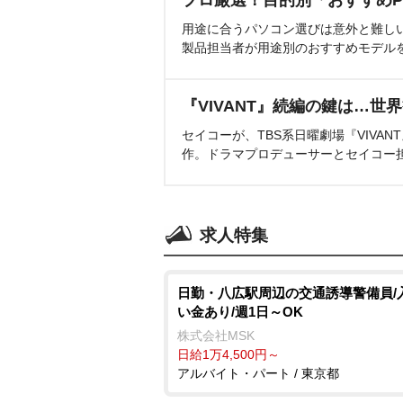
プロ厳選！目的別「おすすめP
用途に合うパソコン選びは意外と難し
製品担当者が用途別のおすすめモデル
『VIVANT』続編の鍵は…世
セイコーが、TBS系日曜劇場『VIVA
作。ドラマプロデューサーとセイコー
求人特集
日勤・八広駅周辺の交通誘導警備員/
い金あり/週1日～OK
株式会社MSK
日給1万4,500円～
アルバイト・パート / 東京都