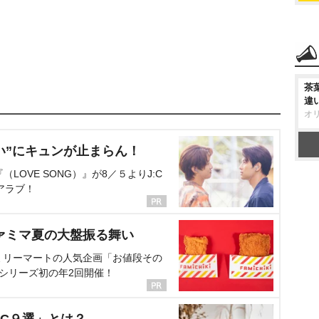
茶
違
オ
い”にキュンが止まらん！
OVE SONG）』が8／５よりJ:C
アラブ！
ァミマ夏の大盤振る舞い
ミリーマートの人気企画「お値段その
、シリーズ初の年2回開催！