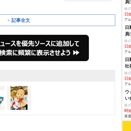
員
株式
日給
アル
記事全文
日
員
株式
日給
アル
日
社
株式
日給
アル
ウ
い
株
時給
派遣