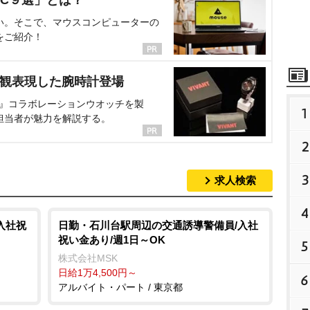
C９選」とは？
い。そこで、マウスコンピューターの
をご紹介！
界観表現した腕時計登場
NT』コラボレーションウオッチを製
1
担当者が魅力を解説する。
2
3
求人検索
4
入社祝
日勤・石川台駅周辺の交通誘導警備員/入社
祝い金あり/週1日～OK
5
株式会社MSK
日給1万4,500円～
6
アルバイト・パート / 東京都