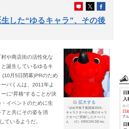
生した“ゆるキャラ”、その後
町村や商店街の活性化な
々と誕生しているゆるキ
(10月5日閉幕)PRのため
ーバくんは、2011年よ
日
ーに“昇格”することが決
入
拡大する
会・イベントのために生
株式
「ゆめ半島千葉国体2010」
日給
終了と共にその姿を消
キャラクターから県のキャラ
アル
クターに“昇格”したチーバく
”しているようだ。
ん （C）ORICON DD inc.
日