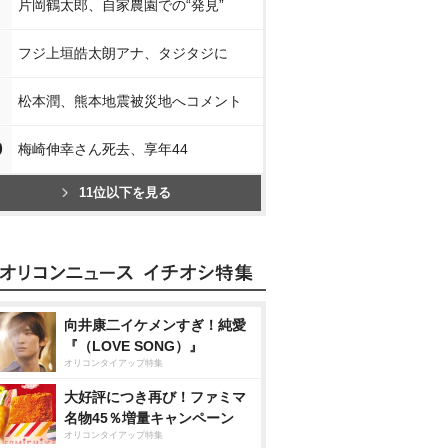
片岡鶴太郎、自家農園での“発見”
フジ上垣皓太朗アナ、タジタジに
松本潤、熊本地震被災地へコメント
0
梅崎伸幸さん死去、享年44
11位以下を見る
向井康二イケメンすぎ！純愛
『（LOVE SONG）』
オリコンタイアップ特集
大好評につき再び！ファミマ
名物45％増量キャンペーン
オリコンタイアップ特集