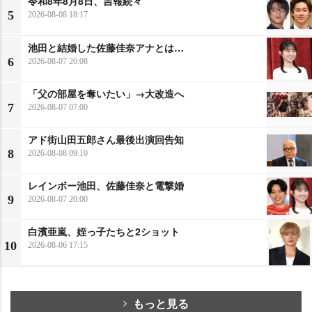
令和8年8月8日、吉報続々
5
2026-08-08 18:17
池田と結婚した佐藤佳奈アナとは…
6
2026-08-07 20:08
「父の部屋を奪いたい」→大改造へ
7
2026-08-07 07:00
アド街山田五郎さん最後出演回告知
8
2026-08-08 09:10
レインボー池田、佐藤佳奈と電撃婚
9
2026-08-07 20:00
白濱亜嵐、姪っ子たちと2ショット
10
2026-08-06 17:15
もっと見る