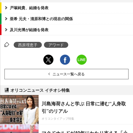
戸塚純貴、結婚を発表
亜希 元夫・清原和博との現在の関係
及川光博が結婚を発表
西原理恵子
アワード
ニュース一覧へ戻る
オリコンニュース イチオシ特集
川島海荷さんと学ぶ 日常に潜む“人身取
引”のリアル
オリコンタイアップ特集
マクドナルドが40年にわたり支える「小