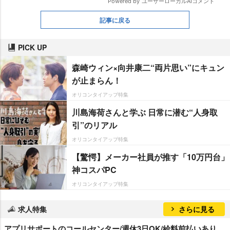
記事に戻る
PICK UP
森崎ウィン×向井康二“両片思い”にキュン
が止まらん！
オリコンタイアップ特集
川島海荷さんと学ぶ 日常に潜む“人身取
引”のリアル
オリコンタイアップ特集
【驚愕】メーカー社員が推す「10万円台」
神コスパPC
オリコンタイアップ特集
求人特集
さらに見る
アプリサポートのコールセンター/週休3日OK/給料前払いあり