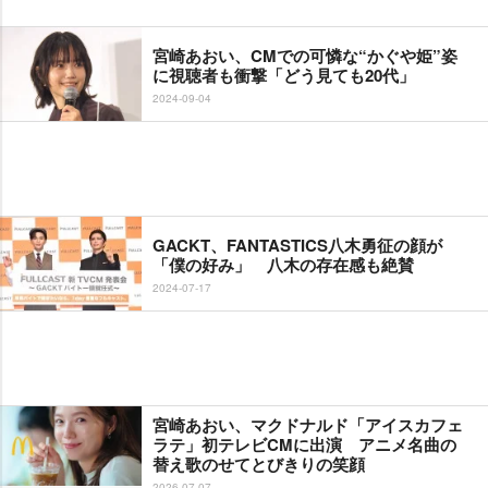
宮崎あおい、CMでの可憐な“かぐや姫”姿
に視聴者も衝撃「どう見ても20代」
2024-09-04
GACKT、FANTASTICS八木勇征の顔が
「僕の好み」 八木の存在感も絶賛
2024-07-17
宮崎あおい、マクドナルド「アイスカフェ
ラテ」初テレビCMに出演 アニメ名曲の
替え歌のせてとびきりの笑顔
2026-07-07