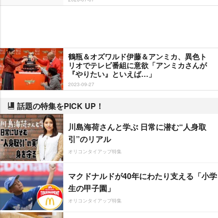
鶴瓶＆オズワルド伊藤＆アンミカ、異色ト
リオでテレビ番組に意欲「アンミカさんが
『やりたい』といえば…」
2023-09-27
話題の特集をPICK UP！
川島海荷さんと学ぶ 日常に潜む“人身取
引”のリアル
オリコンタイアップ特集
マクドナルドが40年にわたり支える「小学
生の甲子園」
オリコンタイアップ特集