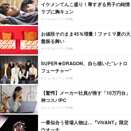
イケメンてんこ盛り！尊すぎる男子の純情
ラブに胸キュン
オリコンタイアップ特集
お値段そのまま45％増量！ファミマ夏の大
盤振る舞い
オリコンタイアップ特集
SUPER★DRAGON、自ら描いた”レトロ
フューチャー”
オリコンタイアップ特集
【驚愕】メーカー社員が推す「10万円台」
神コスパPC
オリコンタイアップ特集
一番似合う登場人物は…『VIVANT』限定
ウオッチ