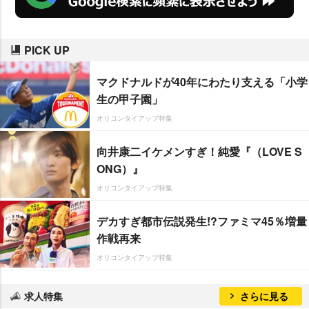
PICK UP
マクドナルドが40年にわたり支える「小学
生の甲子園」
オリコンタイアップ特集
向井康二イケメンすぎ！純愛『（LOVE S
ONG）』
オリコンタイアップ特集
デカすぎ都市伝説発生!?ファミマ45％増量
作戦再来
オリコンタイアップ特集
求人特集
さらに見る