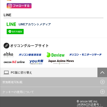
LINE
LINEアカウントメディア
PC版に切り替え
禁無断複写転載
クッキーの使用について
© oricon ME inc.
JASRAC許諾番号：