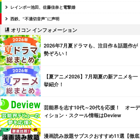
レインボー池田、佐藤佳奈と電撃婚
西鉄、“不適切音声”に声明
オリコン インフォメーション
2026年7月夏ドラマも、注目作＆話題作が
勢ぞろい！
【夏アニメ2026】7月期夏の新アニメを一
挙紹介！
芸能界を志す10代～20代を応援！ オーデ
ィション・スクール情報はDeview
漫画読み放題サブスクおすすめ11選【徹底