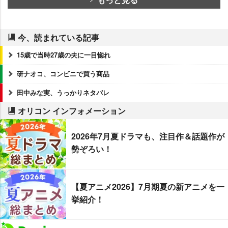
今、読まれている記事
15歳で当時27歳の夫に一目惚れ
研ナオコ、コンビニで買う商品
田中みな実、うっかりネタバレ
オリコン インフォメーション
2026年7月夏ドラマも、注目作＆話題作が
勢ぞろい！
【夏アニメ2026】7月期夏の新アニメを一
挙紹介！