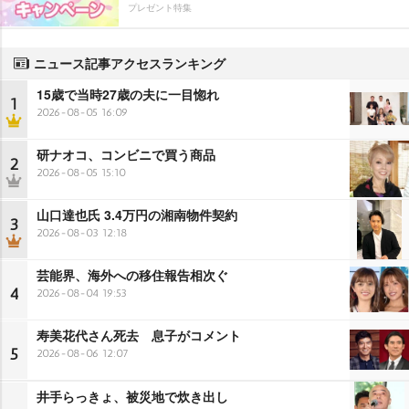
プレゼント特集
ニュース記事アクセスランキング
15歳で当時27歳の夫に一目惚れ
1
2026-08-05 16:09
研ナオコ、コンビニで買う商品
2
2026-08-05 15:10
山口達也氏 3.4万円の湘南物件契約
3
2026-08-03 12:18
芸能界、海外への移住報告相次ぐ
4
2026-08-04 19:53
寿美花代さん死去 息子がコメント
5
2026-08-06 12:07
井手らっきょ、被災地で炊き出し