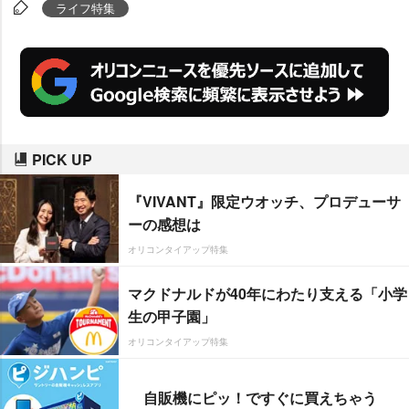
に対する意識調査を実施し、その
ライフ特集
結果を発表した。『地震対策をし
ている割合の高い都道府県』で1
位を獲得したのは【静岡県】。今
後、東海地震が起こると予測され
地震防災対策強化地位域に設定さ
PICK UP
れいる同県だけに日ごろから防災
意識はかなり高く、60%の回答者
『VIVANT』限定ウオッチ、プロデューサ
が地震対策をしていると回答し
ーの感想は
た。
オリコンタイアップ特集
マクドナルドが40年にわたり支える「小学
生の甲子園」
オリコンタイアップ特集
自販機にピッ！ですぐに買えちゃう