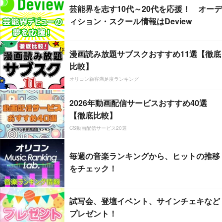
芸能界を志す10代～20代を応援！ オーデ
ィション・スクール情報はDeview
漫画読み放題サブスクおすすめ11選【徹底
比較】
オリコン顧客満足度ランキング
2026年動画配信サービスおすすめ40選
【徹底比較】
CS動画配信サービス20選
毎週の音楽ランキングから、ヒットの推移
をチェック！
試写会、登壇イベント、サインチェキなど
プレゼント！