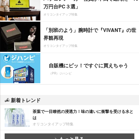
万円台PC３選」
オリコンタイアップ特集
「別班のよう」腕時計で『VIVANT』の世
界観再現
オリコンタイアップ特集
自販機にピッ！ですぐに買えちゃう
（PR）ジハンピ
新着トレンド
茶葉で一目瞭然の浸透力！味の違いに衝撃を受ける水と
は
オリコンタイアップ特集
もっと見る