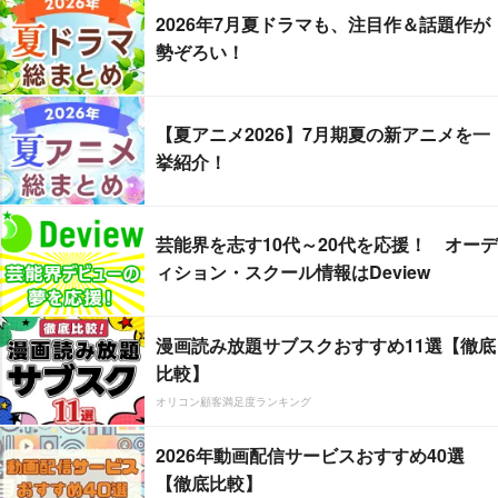
2026年7月夏ドラマも、注目作＆話題作が
勢ぞろい！
【夏アニメ2026】7月期夏の新アニメを一
挙紹介！
芸能界を志す10代～20代を応援！ オーデ
ィション・スクール情報はDeview
漫画読み放題サブスクおすすめ11選【徹底
比較】
オリコン顧客満足度ランキング
2026年動画配信サービスおすすめ40選
【徹底比較】