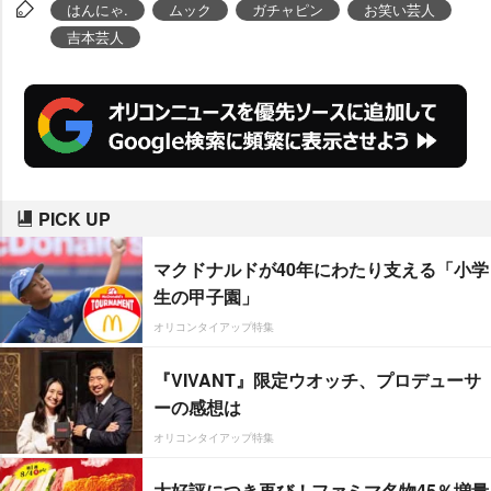
にネタを披露する。この日は初顔
はんにゃ.
ムック
ガチャピン
お笑い芸人
合わせとなった金田哲から熱心な
吉本芸人
指導を受け、はんにゃのネタ“ズク
ダンズンブンゲーム”などの動きを
練習。二人は「2万人の前に立つ
のはすごいドキドキ。困ったら任
せる!」と声を揃え、笑いの行方を
PICK UP
金田に託した。
マクドナルドが40年にわたり支える「小学
生の甲子園」
オリコンタイアップ特集
『VIVANT』限定ウオッチ、プロデューサ
ーの感想は
オリコンタイアップ特集
大好評につき再び！ファミマ名物45％増量