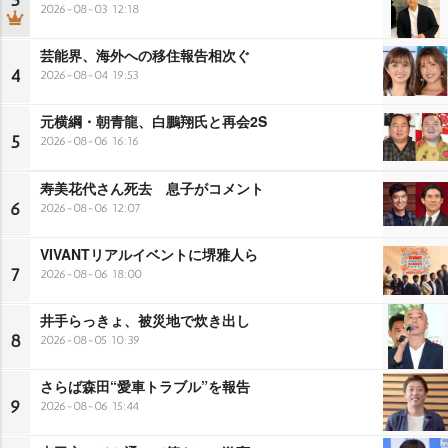
2026-08-03 12:18
芸能界、海外への移住報告相次ぐ
4
2026-08-04 19:53
元横綱・朝青龍、白鵬翔氏と再会2S
5
2026-08-06 16:16
寿美花代さん死去 息子がコメント
6
2026-08-06 12:07
VIVANTリアルイベントに堺雅人ら
7
2026-08-06 18:00
井手らっきょ、被災地で炊き出し
8
2026-08-05 10:39
さらば森田“愛車トラブル”を報告
9
2026-08-06 15:44