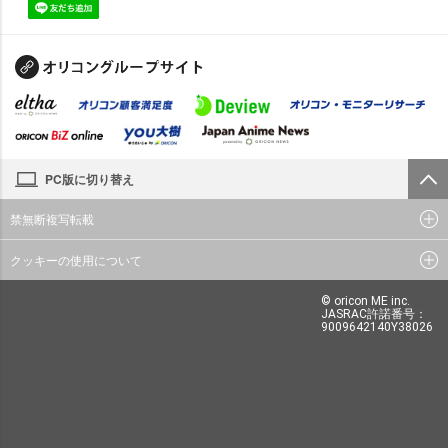
PC版に切り替え
禁無断複写転載
クッキーの使用について
© oricon ME inc.
JASRAC許諾番号：
9009642140Y38026