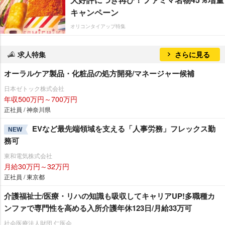
キャンペーン
オリコンタイアップ特集
求人特集
さらに見る
オーラルケア製品・化粧品の処方開発/マネージャー候補
日本ゼトック株式会社
年収500万円～700万円
正社員 / 神奈川県
EVなど最先端領域を支える「人事労務」フレックス勤
NEW
務可
東和電気株式会社
月給30万円～32万円
正社員 / 東京都
介護福祉士/医療・リハの知識も吸収してキャリアUP!多職種カ
ンファで専門性を高める入所介護年休123日/月給33万可
社会医療法人財団 仁医会