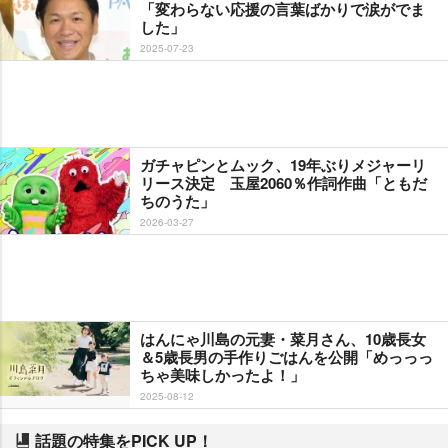
「変わらない応援の言葉ばかりで涙がでま
した」
2025-07-23
ガチャピンとムック、19年ぶりメジャーリ
リース決定 玉屋2060％作詞作曲「ともだ
ちのうた」
2026-03-27
はんにゃ川島の元妻・菜月さん、10歳長女
＆5歳長男の手作りごはんを公開「めっっっ
ちゃ美味しかったよ！」
2025-08-12
話題の特集をPICK UP！