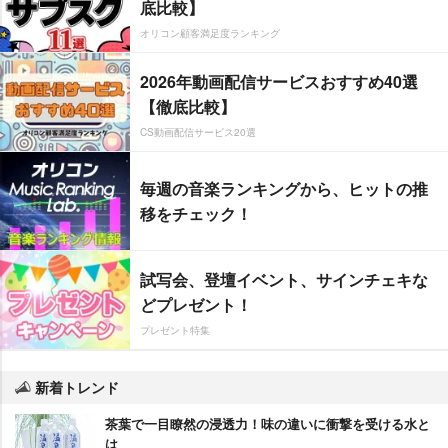
底比較】
オリコン顧客満足度ランキング
2026年動画配信サービスおすすめ40選
【徹底比較】
CS動画配信サービス20選
毎週の音楽ランキングから、ヒットの推
移をチェック！
試写会、登壇イベント、サインチェキな
どプレゼント！
プレゼント特集
新着トレンド
茶葉で一目瞭然の浸透力！味の違いに衝撃を受ける水と
は