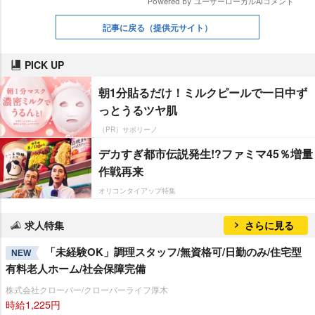
記事に戻る
（提供元サイト）
PICK UP
朝1分貼るだけ！ミルクピールで一日中ず
っとうるツヤ肌
（PR）サボリーノ
デカすぎ都市伝説発生!?ファミマ45％増量
作戦再来
オリコンタイアップ特集
求人特集
さらに見る
「未経験OK」調理スタッフ/無資格可/日勤のみ/住宅型
NEW
有料老人ホーム/社会保障完備
株式会社クローバー/クローバーライフ厚木
時給1,225円