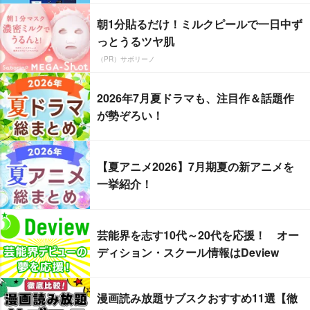
朝1分貼るだけ！ミルクピールで一日中ず
っとうるツヤ肌
（PR）サボリーノ
2026年7月夏ドラマも、注目作＆話題作
が勢ぞろい！
【夏アニメ2026】7月期夏の新アニメを
一挙紹介！
芸能界を志す10代～20代を応援！ オー
ディション・スクール情報はDeview
漫画読み放題サブスクおすすめ11選【徹